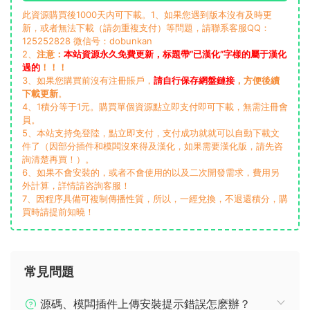
此資源購買後1000天内可下載。1、如果您遇到版本沒有及時更
新，或者無法下載（請勿重複支付）等問題，請聯系客服QQ：
125252828 微信号：dobunkan
2、
注意：
本站資源永久免費更新，标題帶“已漢化”字樣的屬于漢化
過的
！！！
3、如果您購買前沒有注冊賬戶，
請自行保存網盤鏈接
，方便後續
下載更新
。
4、1積分等于1元。購買單個資源點立即支付即可下載，無需注冊會
員。
5、本站支持免登陸，點立即支付，支付成功就就可以自動下載文
件了（因部分插件和模闆沒來得及漢化，如果需要漢化版，請先咨
詢清楚再買！）。
6、如果不會安裝的，或者不會使用的以及二次開發需求，費用另
外計算，詳情請咨詢客服！
7、因程序具備可複制傳播性質，所以，一經兌換，不退還積分，購
買時請提前知曉！
常見問題
源碼、模闆插件上傳安裝提示錯誤怎麽辦？