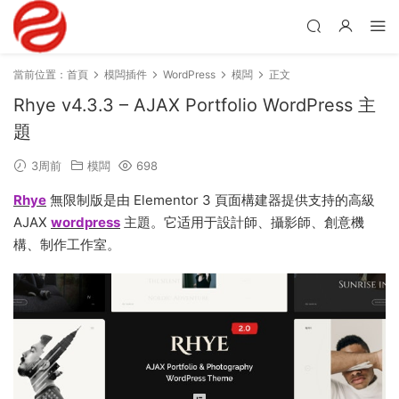
當前位置：
首頁
模闆插件
WordPress
模闆
正文
Rhye v4.3.3 – AJAX Portfolio WordPress 主
題
3周前
模闆
698
Rhye
無限制版是由 Elementor 3 頁面構建器提供支持的高級
AJAX
wordpress
主題。它适用于設計師、攝影師、創意機
構、制作工作室。