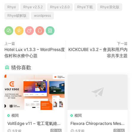
Rhye
Rhye v2.5.2
Rhye v2.6.0
Rhye下載
Rhye漢化版
Rhye破解版
wordpress
上一篇
下一篇
Hotel Lux v1.3.3 – WordPress度
KICKCUBE v3.2 – 會員和用戶内
假村和水療中心題
容共享主題
猜你喜歡
模闆
模闆
VoltEdge v11 – 電工電氣維修
Flexora Chiropractors Mess
WordPress 主題
age and Physical Therapist
5天前
35
5天前
35