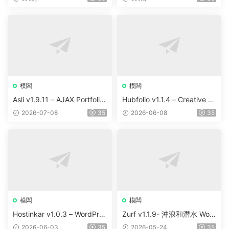
s WordPress Theme v10
模闆
模闆
Asli v1.9.11 – AJAX Portfolio
Hubfolio v1.1.4 – Creative P
Elementor WordPress Them
ortfolio & Digital Agency Wo
2026-07-08
35
2026-06-08
35
e
rdPress Elementor Theme
模闆
模闆
Hostinkar v1.0.3 – WordPres
Zurf v1.1.9- 沖浪和潛水 Wor
s & WHMCS 主題
dPress主題
2026-06-03
35
2026-05-24
35