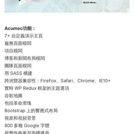
Acumec功能：
7+ 自定義演示主頁
服務頁面模闆
項目模闆
博客和新聞布局模闆
團隊頁面模闆
用 SASS 構建
跨浏覽器兼容性：FireFox、Safari、Chrome、IE10+
實時 WP Redux 框架的主題選項
谷歌地圖
包括革命滑塊
Bootstrap 上的響應式布局
視差和視頻背景
800 多種 Google 字體
視覺作曲家頁面構建器