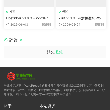
模闆
模闆
Hostinkar v1.0.3 – WordPres
Zurf v1.1.9- 沖浪和潛水 Wor
s & WHMCS 主題
dPress主題
2026-06-03
35
2026-05-24
35
評論
0
請先
登錄
學課技術網專注WordPress主題和插件的漢化破解以及二次開發，其中涉及到
網站建設、網站SEO優化、PC手機軟件開發、加密解密、服務器網絡安全、軟
件漢化，同時也會和大家分享一些互聯網的學習資料。
關于
本站資源