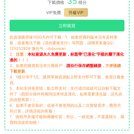
35
下載價格
積分
VIP免費
升級VIP
立即購買
此資源購買後1000天内可下載。1、如果您遇到版本沒有及時更
新，或者無法下載（請勿重複支付）等問題，請聯系客服QQ：
125252828 微信号：dobunkan
2、
注意：
本站資源永久免費更新，标題帶“已漢化”字樣的屬于漢化
過的
！！！
3、如果您購買前沒有注冊賬戶，
請自行保存網盤鏈接
，方便後續
下載更新
。
4、1積分等于1元。購買單個資源點立即支付即可下載，無需注冊會
員。
5、本站支持免登陸，點立即支付，支付成功就就可以自動下載文
件了（因部分插件和模闆沒來得及漢化，如果需要漢化版，請先咨
詢清楚再買！）。
6、如果不會安裝的，或者不會使用的以及二次開發需求，費用另
外計算，詳情請咨詢客服！
7、因程序具備可複制傳播性質，所以，一經兌換，不退還積分，購
買時請提前知曉！