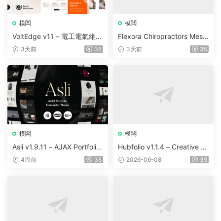
模闆
模闆
VoltEdge v11 – 電工電氣維修
Flexora Chiropractors Mess
WordPress 主題
age and Physical Therapist
3天前
35
3天前
35
s WordPress Theme v10
模闆
模闆
Asli v1.9.11 – AJAX Portfolio
Hubfolio v1.1.4 – Creative P
Elementor WordPress Them
ortfolio & Digital Agency Wo
4周前
35
2026-06-08
35
e
rdPress Elementor Theme