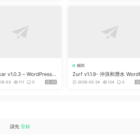
模闆
kar v1.0.3 – WordPress &
Zurf v1.1.9- 沖浪和潛水 Word
S 主題
ess主題
06-03
111
0
35
2026-05-24
124
0
請先
登錄