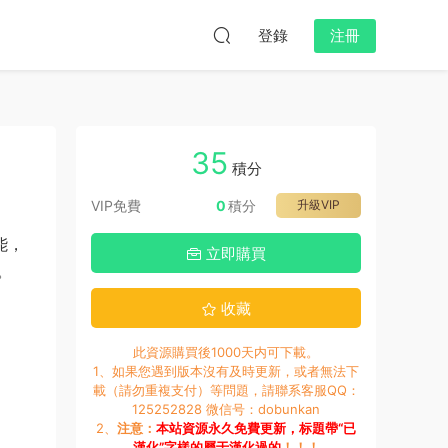
登錄
注冊
35
積分
VIP免費
0
積分
升級VIP
能，
立即購買
。
收藏
此資源購買後1000天内可下載。
1、如果您遇到版本沒有及時更新，或者無法下
載（請勿重複支付）等問題，請聯系客服QQ：
125252828 微信号：dobunkan
2、
注意：
本站資源永久免費更新，标題帶“已
漢化”字樣的屬于漢化過的
！！！