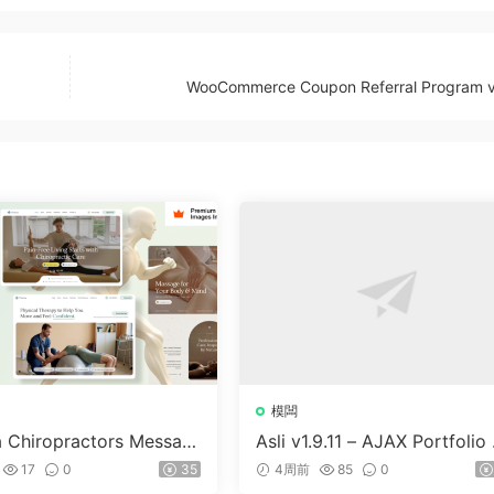
WooCommerce Coupon Referral Program v
模闆
a Chiropractors Messag
Asli v1.9.11 – AJAX Portfolio 
Physical Therapists Wor
ementor WordPress Theme
17
0
35
4周前
85
0
 Theme v10