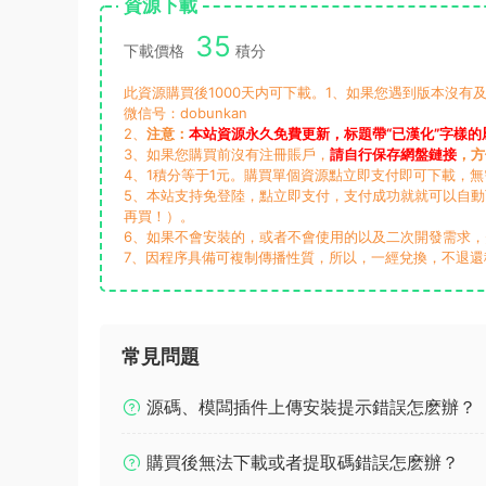
資源下載
35
下載價格
積分
此資源購買後1000天内可下載。1、如果您遇到版本沒有及
微信号：dobunkan
2、
注意：
本站資源永久免費更新，标題帶“已漢化”字樣的
3、如果您購買前沒有注冊賬戶，
請自行保存網盤鏈接
，方
4、1積分等于1元。購買單個資源點立即支付即可下載，
5、本站支持免登陸，點立即支付，支付成功就就可以自
再買！）。
6、如果不會安裝的，或者不會使用的以及二次開發需求
7、因程序具備可複制傳播性質，所以，一經兌換，不退還
常見問題
源碼、模闆插件上傳安裝提示錯誤怎麽辦？
購買後無法下載或者提取碼錯誤怎麽辦？