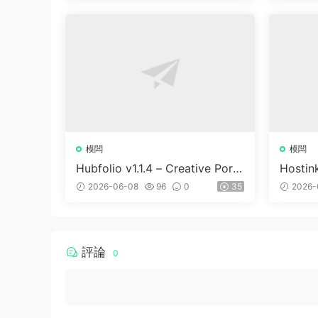
模闆
模闆
Hubfolio v1.1.4 – Creative Portf
Hostin
olio & Digital Agency WordPre
WHMC
2026-06-08
96
0
35
2026-
ss Elementor Theme
評論
0