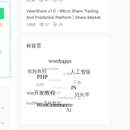
6天前
41
35
ViserShare v1.0 – Micro Share Trading
And Prediction Platform | Share Market
8
3周前
57
35
标簽雲
楚