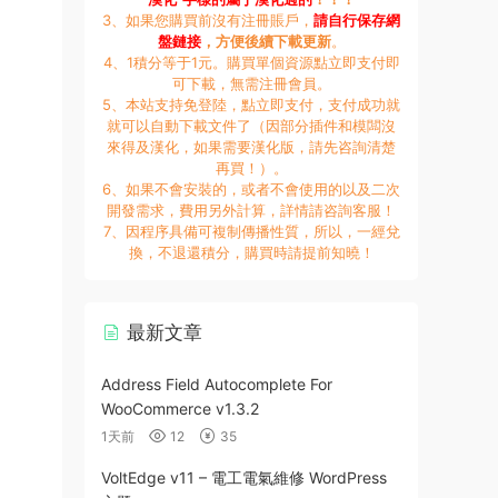
3、如果您購買前沒有注冊賬戶，
請自行保存網
盤鏈接
，方便後續下載更新
。
4、1積分等于1元。購買單個資源點立即支付即
可下載，無需注冊會員。
5、本站支持免登陸，點立即支付，支付成功就
就可以自動下載文件了（因部分插件和模闆沒
來得及漢化，如果需要漢化版，請先咨詢清楚
再買！）。
6、如果不會安裝的，或者不會使用的以及二次
開發需求，費用另外計算，詳情請咨詢客服！
7、因程序具備可複制傳播性質，所以，一經兌
換，不退還積分，購買時請提前知曉！
最新文章
Address Field Autocomplete For
WooCommerce v1.3.2
1天前
12
35
VoltEdge v11 – 電工電氣維修 WordPress