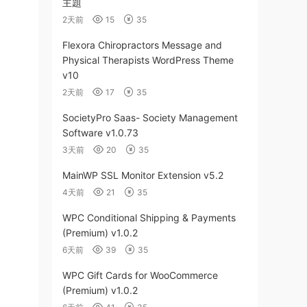
主題
2天前
15
35
Flexora Chiropractors Message and
Physical Therapists WordPress Theme
v10
2天前
17
35
SocietyPro Saas- Society Management
Software v1.0.73
3天前
20
35
MainWP SSL Monitor Extension v5.2
4天前
21
35
WPC Conditional Shipping & Payments
(Premium) v1.0.2
6天前
39
35
WPC Gift Cards for WooCommerce
(Premium) v1.0.2