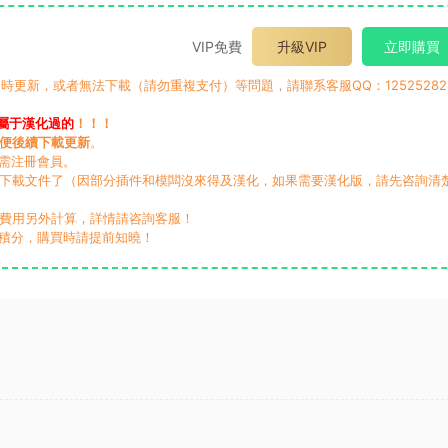
VIP免費
升級VIP
立即購買
時更新，或者無法下載（請勿重複支付）等問題，請聯系客服QQ：12525282
屬于漢化過的
！！！
便後續下載更新
。
無需注冊會員。
動下載文件了（因部分插件和模闆沒來得及漢化，如果需要漢化版，請先咨詢清
，費用另外計算，詳情請咨詢客服！
積分，購買時請提前知曉！