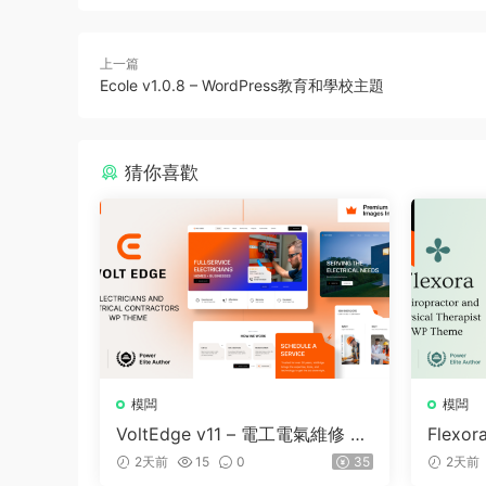
上一篇
Ecole v1.0.8 – WordPress教育和學校主題
猜你喜歡
模闆
模闆
VoltEdge v11 – 電工電氣維修 W
Flexor
ordPress 主題
e and 
2天前
15
0
35
2天前
dPress