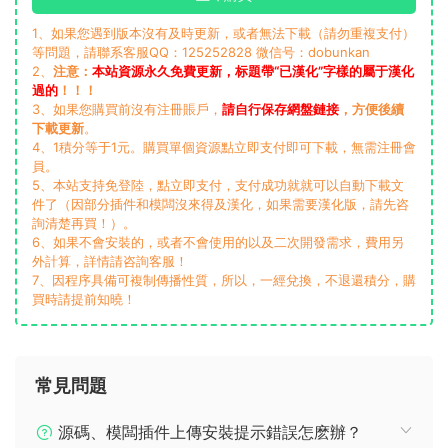
1、如果您遇到版本沒有及時更新，或者無法下載（請勿重複支付）
等問題，請聯系客服QQ：125252828 微信号：dobunkan
2、
注意：
本站資源永久免費更新，标題帶“已漢化”字樣的屬于漢化
過的
！！！
3、如果您購買前沒有注冊賬戶，
請自行保存網盤鏈接
，方便後續
下載更新
。
4、1積分等于1元。購買單個資源點立即支付即可下載，無需注冊會
員。
5、本站支持免登陸，點立即支付，支付成功就就可以自動下載文
件了（因部分插件和模闆沒來得及漢化，如果需要漢化版，請先咨
詢清楚再買！）。
6、如果不會安裝的，或者不會使用的以及二次開發需求，費用另
外計算，詳情請咨詢客服！
7、因程序具備可複制傳播性質，所以，一經兌換，不退還積分，購
買時請提前知曉！
常見問題
源碼、模闆插件上傳安裝提示錯誤怎麽辦？