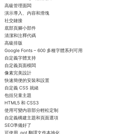
高級管理面闆
演示導入、内容和滑塊
社交鏈接
底部頁腳小部件
清潔和注釋代碼
高級排版
Google Fonts – 600 多種字體系列可用
自定義字體支持
自定義頁面模闆
像素完美設計
快速簡便的安裝和設置
自定義 CSS 就緒
包括兒童主題
HTML5 和 CSS3
使用可變内容部分輕松定制
自定義構建主題和頁面選項
SEO準備好了
可使用 .pot 翻譯文件本地化