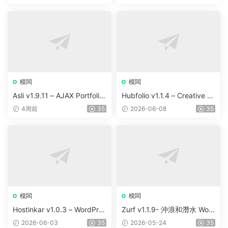
s WordPress Theme v10
模闆
模闆
Asli v1.9.11 – AJAX Portfolio
Hubfolio v1.1.4 – Creative P
Elementor WordPress Them
ortfolio & Digital Agency Wo
4周前
35
2026-06-08
35
e
rdPress Elementor Theme
模闆
模闆
Hostinkar v1.0.3 – WordPres
Zurf v1.1.9- 沖浪和潛水 Wor
s & WHMCS 主題
dPress主題
2026-06-03
35
2026-05-24
35