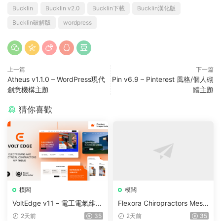
Bucklin
Bucklin v2.0
Bucklin下載
Bucklin漢化版
Bucklin破解版
wordpress
上一篇
下一篇
Atheus v1.1.0 – WordPress現代
Pin v6.9 – Pinterest 風格/個人砌
創意機構主題
體主題
猜你喜歡
模闆
模闆
VoltEdge v11 – 電工電氣維修
Flexora Chiropractors Mess
WordPress 主題
age and Physical Therapist
2天前
35
2天前
35