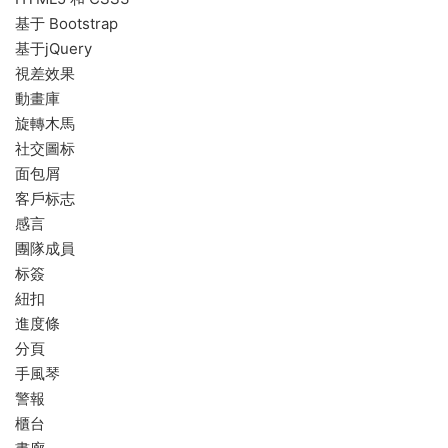
基于 Bootstrap
基于jQuery
視差效果
動畫庫
旋轉木馬
社交圖标
面包屑
客戶标志
感言
團隊成員
标簽
紐扣
進度條
分頁
手風琴
警報
櫃台