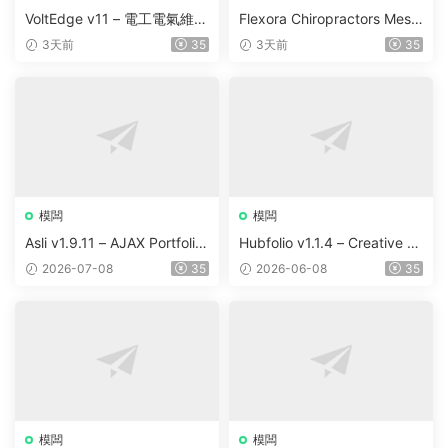
VoltEdge v11 – 電工電氣維修
Flexora Chiropractors Mess
WordPress 主題
age and Physical Therapist
3天前
35
3天前
35
s WordPress Theme v10
模闆
模闆
Asli v1.9.11 – AJAX Portfolio
Hubfolio v1.1.4 – Creative P
Elementor WordPress Them
ortfolio & Digital Agency Wo
2026-07-08
35
2026-06-08
35
e
rdPress Elementor Theme
模闆
模闆