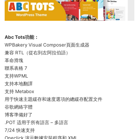
Abc Tots功能：
WPBakery Visual Composer頁面生成器
兼容 RTL（從右到左阿拉伯語）
革命滑塊
聯系表格 7
支持WPML
支持本地翻譯
支持 Metabox
用于快速主題緩存和速度選項的總緩存配置文件
谷歌網絡字體
博客準備好了
.POT 适用于所有語言 – 多語言
7/24 快速支持
Oneclick 演示數據安裝程序和 XML