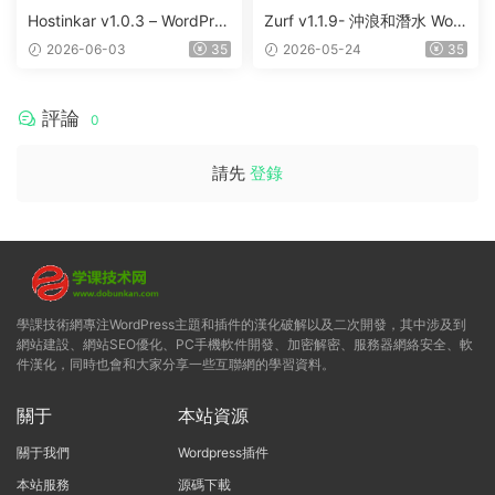
Hostinkar v1.0.3 – WordPres
Zurf v1.1.9- 沖浪和潛水 Wor
s & WHMCS 主題
dPress主題
2026-06-03
35
2026-05-24
35
評論
0
請先
登錄
學課技術網專注WordPress主題和插件的漢化破解以及二次開發，其中涉及到
網站建設、網站SEO優化、PC手機軟件開發、加密解密、服務器網絡安全、軟
件漢化，同時也會和大家分享一些互聯網的學習資料。
關于
本站資源
關于我們
Wordpress插件
本站服務
源碼下載