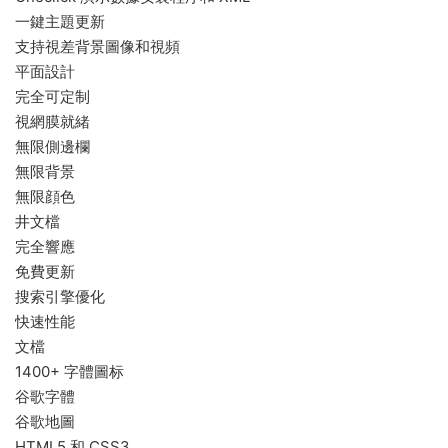
一鍵主題更新
支持視差背景圖像和視頻
平面設計
完全可定制
視網膜就緒
無限側邊欄
無限背景
無限顔色
井文檔
完全響應
免費更新
搜索引擎優化
快速性能
文檔
1400+ 字體圖标
谷歌字體
谷歌地圖
HTML5 和 CSS3