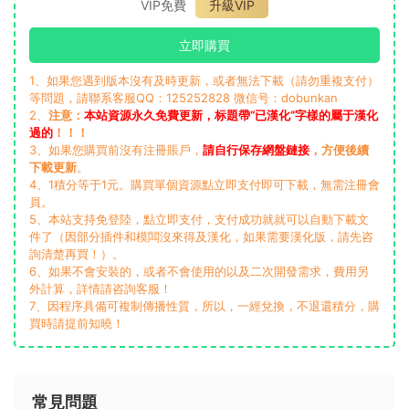
VIP免費
升級VIP
立即購買
1、如果您遇到版本沒有及時更新，或者無法下載（請勿重複支付）
等問題，請聯系客服QQ：125252828 微信号：dobunkan
2、
注意：
本站資源永久免費更新，标題帶“已漢化”字樣的屬于漢化
過的
！！！
3、如果您購買前沒有注冊賬戶，
請自行保存網盤鏈接
，方便後續
下載更新
。
4、1積分等于1元。購買單個資源點立即支付即可下載，無需注冊會
員。
5、本站支持免登陸，點立即支付，支付成功就就可以自動下載文
件了（因部分插件和模闆沒來得及漢化，如果需要漢化版，請先咨
詢清楚再買！）。
6、如果不會安裝的，或者不會使用的以及二次開發需求，費用另
外計算，詳情請咨詢客服！
7、因程序具備可複制傳播性質，所以，一經兌換，不退還積分，購
買時請提前知曉！
常見問題