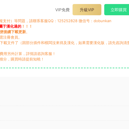
VIP免費
升級VIP
立即購買
）等問題，請聯系客服QQ：125252828 微信号：dobunkan
屬于漢化過的
！！！
便後續下載更新
。
無需注冊會員。
動下載文件了（因部分插件和模闆沒來得及漢化，如果需要漢化版，請先咨詢清
，費用另外計算，詳情請咨詢客服！
積分，購買時請提前知曉！