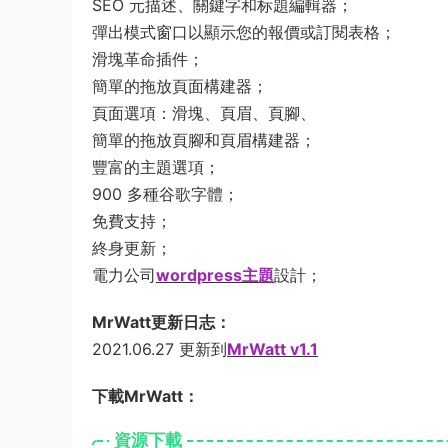
SEO 元描述、關鍵字和标題編輯器；
彈出模式窗口以顯示您的報價或訂閱表格；
滑塊革命插件；
簡單的拖放頁面構建器；
頁面選項：滑塊、頁眉、頁腳、
簡單的拖放頁腳和頁眉構建器；
豐富的主題選項；
900 多種谷歌字體；
免費支持；
終身更新；
電力公司
wordpress主題
設計；
MrWatt更新日志：
2021.06.27 更新到
MrWatt v1.1
下載MrWatt：
資源下載