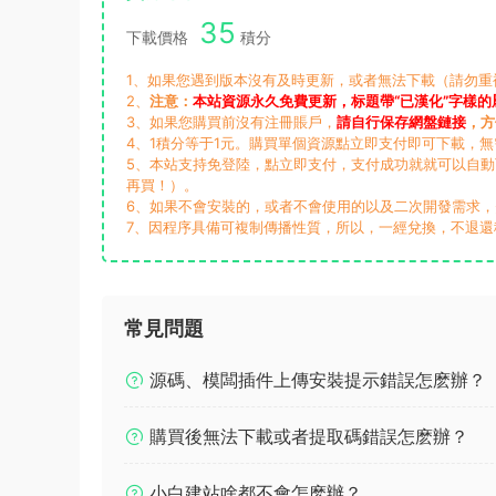
35
下載價格
積分
1、如果您遇到版本沒有及時更新，或者無法下載（請勿重複支付
2、
注意：
本站資源永久免費更新，标題帶“已漢化”字樣的
3、如果您購買前沒有注冊賬戶，
請自行保存網盤鏈接
，方
4、1積分等于1元。購買單個資源點立即支付即可下載，
5、本站支持免登陸，點立即支付，支付成功就就可以自
再買！）。
6、如果不會安裝的，或者不會使用的以及二次開發需求
7、因程序具備可複制傳播性質，所以，一經兌換，不退還
常見問題
源碼、模闆插件上傳安裝提示錯誤怎麽辦？
購買後無法下載或者提取碼錯誤怎麽辦？
小白建站啥都不會怎麽辦？