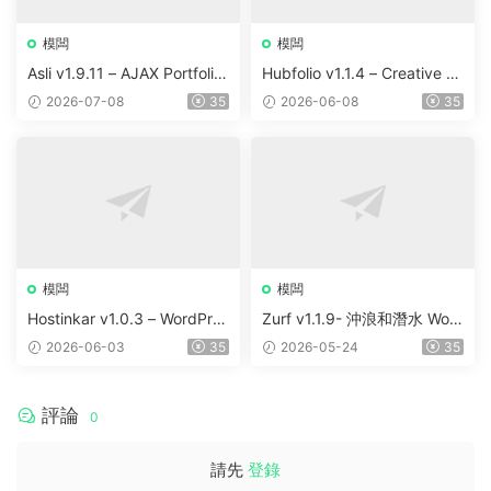
模闆
模闆
Asli v1.9.11 – AJAX Portfolio
Hubfolio v1.1.4 – Creative P
Elementor WordPress Them
ortfolio & Digital Agency Wo
2026-07-08
35
2026-06-08
35
e
rdPress Elementor Theme
模闆
模闆
Hostinkar v1.0.3 – WordPres
Zurf v1.1.9- 沖浪和潛水 Wor
s & WHMCS 主題
dPress主題
2026-06-03
35
2026-05-24
35
評論
0
請先
登錄