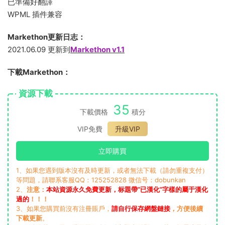
已準備好翻譯
WPML 插件兼容
Markethon更新日志：
2021.06.09 更新到
Markethon v1.1
下載Markethon：
資源下載
35
下載價格
積分
VIP免費
升級VIP
立即購買
1、如果您遇到版本沒有及時更新，或者無法下載（請勿重複支付）
等問題，請聯系客服QQ：125252828 微信号：dobunkan
2、
注意：
本站資源永久免費更新，标題帶“已漢化”字樣的屬于漢化
過的
！！！
3、如果您購買前沒有注冊賬戶，
請自行保存網盤鏈接
，方便後續
下載更新
。