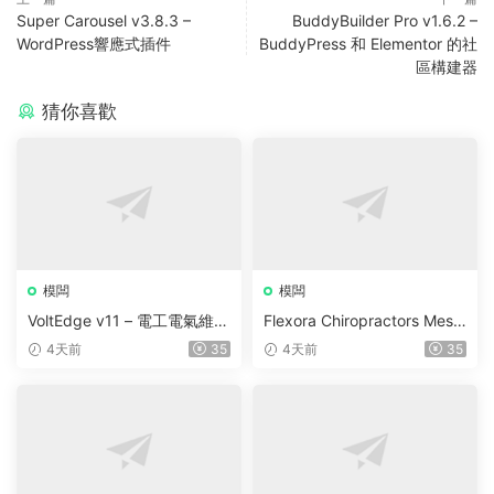
Super Carousel v3.8.3 –
BuddyBuilder Pro v1.6.2 –
WordPress響應式插件
BuddyPress 和 Elementor 的社
區構建器
猜你喜歡
模闆
模闆
VoltEdge v11 – 電工電氣維修
Flexora Chiropractors Mess
WordPress 主題
age and Physical Therapist
4天前
35
4天前
35
s WordPress Theme v10