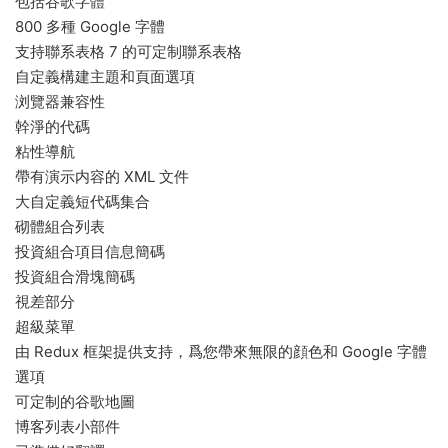
包括谷歌字體
800 多種 Google 字體
支持聯系表格 7 的可定制聯系表格
自定義構建主題和頁面選項
浏覽器兼容性
幹淨的代碼
粘性導航
帶有演示内容的 XML 文件
大自定義短代碼集合
砌體組合列表
投資組合項目信息簡碼
投資組合滑塊簡碼
視差部分
超級菜單
由 Redux 框架提供支持，爲您帶來無限的顔色和 Google 字體
選項
可定制的谷歌地圖
博客列表小部件