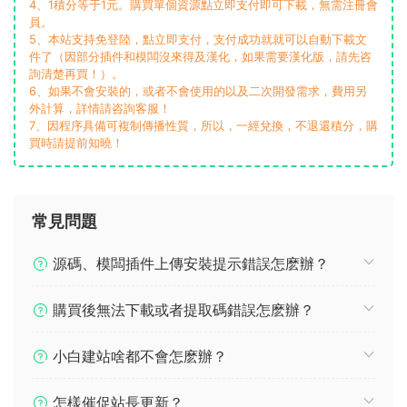
4、1積分等于1元。購買單個資源點立即支付即可下載，無需注冊會
員。
5、本站支持免登陸，點立即支付，支付成功就就可以自動下載文
件了（因部分插件和模闆沒來得及漢化，如果需要漢化版，請先咨
詢清楚再買！）。
6、如果不會安裝的，或者不會使用的以及二次開發需求，費用另
外計算，詳情請咨詢客服！
7、因程序具備可複制傳播性質，所以，一經兌換，不退還積分，購
買時請提前知曉！
常見問題
源碼、模闆插件上傳安裝提示錯誤怎麽辦？
購買後無法下載或者提取碼錯誤怎麽辦？
小白建站啥都不會怎麽辦？
怎樣催促站長更新？