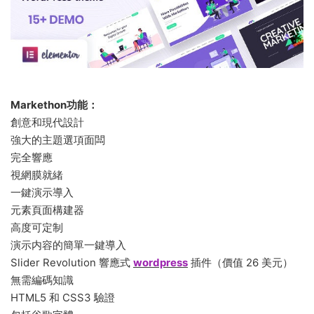
Markethon功能：
創意和現代設計
強大的主題選項面闆
完全響應
視網膜就緒
一鍵演示導入
元素頁面構建器
高度可定制
演示内容的簡單一鍵導入
Slider Revolution 響應式
wordpress
插件（價值 26 美元）
無需編碼知識
HTML5 和 CSS3 驗證