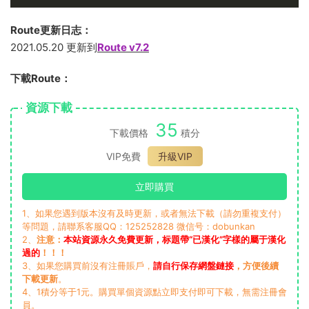
Route更新日志：
2021.05.20 更新到
Route v7.2
下載Route：
資源下載
35
下載價格
積分
VIP免費
升級VIP
立即購買
1、如果您遇到版本沒有及時更新，或者無法下載（請勿重複支付）
等問題，請聯系客服QQ：125252828 微信号：dobunkan
2、
注意：
本站資源永久免費更新，标題帶“已漢化”字樣的屬于漢化
過的
！！！
3、如果您購買前沒有注冊賬戶，
請自行保存網盤鏈接
，方便後續
下載更新
。
4、1積分等于1元。購買單個資源點立即支付即可下載，無需注冊會
員。