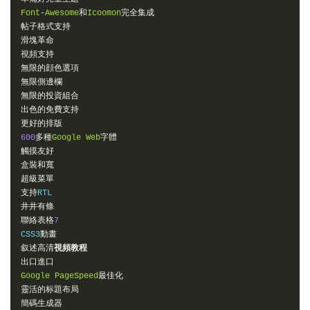
Font
-
Awesome
和
Icoomon
完全集成
帖子格式支持
滑塊革命
視頻支持
無限的顔色選項
無限側邊欄
無限的投資組合
出色的免費支持
更好的排版
600
多種
Google
Web
字體
觸摸友好
盒裝和寬
超級菜單
支持
井井有條
聯絡表格
7
CSS3
動畫
叙述高清
視頻教程
出口進口
Google
PageSpeed
最佳化
靈活的标題布局
簡碼生成器