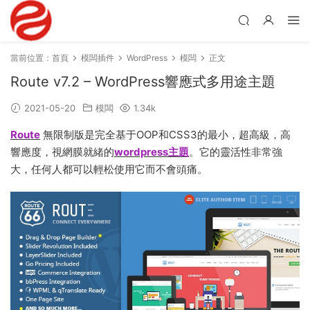
當前位置：
首頁
模闆插件
WordPress
模闆
正文
Route v7.2 – WordPress響應式多用途主題
2021-05-20
模闆
1.34k
Route
無限制版是完全基于OOP和CSS3的最小，超高級，高
響應度，視網膜就緒的
wordpress主題
。它的靈活性非常強
大，任何人都可以輕松使用它而不會頭痛。