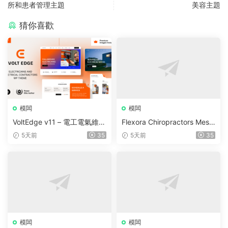
所和患者管理主題
美容主題
猜你喜歡
模闆
模闆
VoltEdge v11 – 電工電氣維修
Flexora Chiropractors Mess
WordPress 主題
age and Physical Therapist
5天前
35
5天前
35
s WordPress Theme v10
模闆
模闆