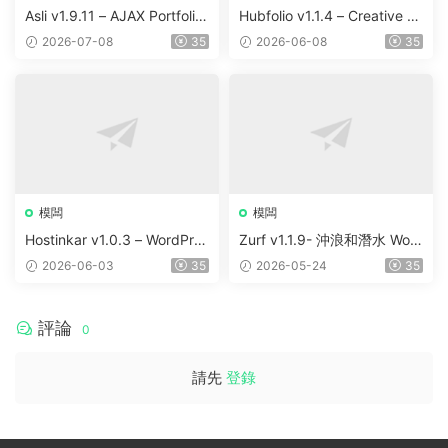
Asli v1.9.11 – AJAX Portfolio
Hubfolio v1.1.4 – Creative P
Elementor WordPress Them
ortfolio & Digital Agency Wo
2026-07-08
35
2026-06-08
35
e
rdPress Elementor Theme
模闆
模闆
Hostinkar v1.0.3 – WordPres
Zurf v1.1.9- 沖浪和潛水 Wor
s & WHMCS 主題
dPress主題
2026-06-03
35
2026-05-24
35
評論
0
請先
登錄