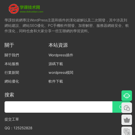
學課技術網專注WordPress主題和插件的漢化破解以及二次開發，其中涉及到
網站建設、網站SEO優化、PC手機軟件開發、加密解密、服務器網絡安全、軟
件漢化，同時也會和大家分享一些互聯網的學習資料。
關于
本站資源
關于我們
Wordpress插件
本站服務
源碼下載
行業新聞
wordpress模闆
網站優化
軟件下載
搜索
提交工單
QQ：125252828