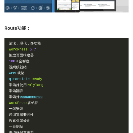
Route功能：
清潔，現代，多功能
WordPress
5.7
拖放頁面構建器
100
％全響應
視網膜就緒
WPML
就緒
qTranslate 
Ready
準備好使用
Polylang
準備翻譯
準備好
woocommerce
WordPress
多站點
一鍵安裝
跨浏覽器兼容性
搜索引擎優化
一頁網站
準備好兒童主題