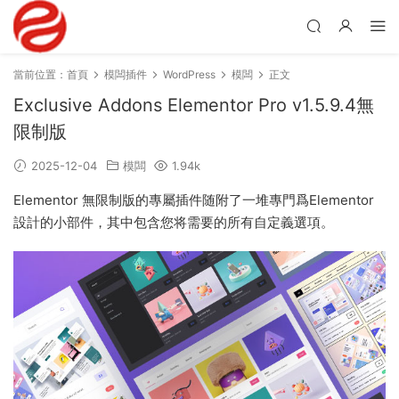
當前位置：
首頁
模闆插件
WordPress
模闆
正文
Exclusive Addons Elementor Pro v1.5.9.4無
限制版
2025-12-04
模闆
1.94k
Elementor 無限制版的專屬插件随附了一堆專門爲Elementor
設計的小部件，其中包含您将需要的所有自定義選項。