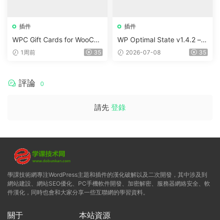
插件
插件
WPC Gift Cards for WooCo
WP Optimal State v1.4.2 –
mmerce (Premium) v1.0.2
WordPress 優化、清理和安
1周前
35
2026-07-08
35
全套件
評論
0
請先
登錄
學課技術網專注WordPress主題和插件的漢化破解以及二次開發，其中涉及到
網站建設、網站SEO優化、PC手機軟件開發、加密解密、服務器網絡安全、軟
件漢化，同時也會和大家分享一些互聯網的學習資料。
關于
本站資源