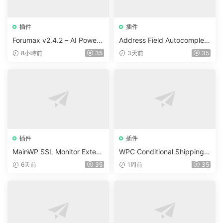
插件
插件
Forumax v2.4.2 – AI Powere
Address Field Autocomplete
d Advanced Community For
For WooCommerce v1.3.2
8小時前
35
3天前
35
um Plugin
插件
插件
MainWP SSL Monitor Extens
WPC Conditional Shipping &
ion v5.2
Payments (Premium) v1.0.2
6天前
35
1周前
35