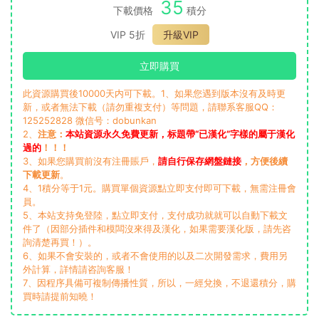
35
下載價格
積分
VIP 5折
升級VIP
立即購買
此資源購買後10000天内可下載。1、如果您遇到版本沒有及時更
新，或者無法下載（請勿重複支付）等問題，請聯系客服QQ：
125252828 微信号：dobunkan
2、
注意：
本站資源永久免費更新，标題帶“已漢化”字樣的屬于漢化
過的
！！！
3、如果您購買前沒有注冊賬戶，
請自行保存網盤鏈接
，方便後續
下載更新
。
4、1積分等于1元。購買單個資源點立即支付即可下載，無需注冊會
員。
5、本站支持免登陸，點立即支付，支付成功就就可以自動下載文
件了（因部分插件和模闆沒來得及漢化，如果需要漢化版，請先咨
詢清楚再買！）。
6、如果不會安裝的，或者不會使用的以及二次開發需求，費用另
外計算，詳情請咨詢客服！
7、因程序具備可複制傳播性質，所以，一經兌換，不退還積分，購
買時請提前知曉！