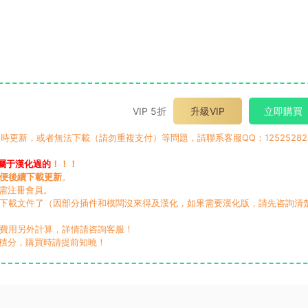
VIP 5折
升級VIP
立即購買
時更新，或者無法下載（請勿重複支付）等問題，請聯系客服QQ：12525282
屬于漢化過的
！！！
便後續下載更新
。
無需注冊會員。
動下載文件了（因部分插件和模闆沒來得及漢化，如果需要漢化版，請先咨詢清
，費用另外計算，詳情請咨詢客服！
積分，購買時請提前知曉！