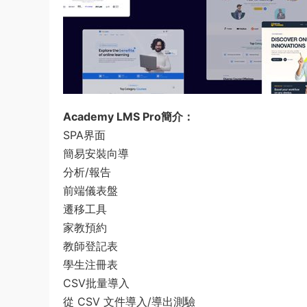
Academy LMS Pro簡介：
SPA界面
簡易安裝向導
分析/報告
前端儀表盤
遷移工具
家教預約
教師登記表
學生注冊表
CSV批量導入
從 CSV 文件導入/導出測驗