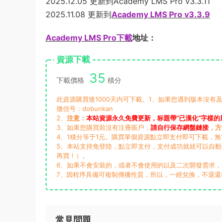
2025.12.05 更新到Academy LMS Pro v3.3.11
2025.11.08 更新到
Academy LMS Pro v3.3.9
Academy LMS Pro下載
地址：
資源下載
35
下載價格
積分
此資源購買後1000天内可下載。1、如果您遇到版本沒有及
微信号：dobunkan
2、
注意：
本站資源永久免費更新，标題帶“已漢化”字樣的
3、如果您購買前沒有注冊賬戶，
請自行保存網盤鏈接
，方
4、1積分等于1元。購買單個資源點立即支付即可下載，
5、本站支持免登陸，點立即支付，支付成功就就可以自
再買！）。
6、如果不會安裝的，或者不會使用的以及二次開發需求
7、因程序具備可複制傳播性質，所以，一經兌換，不退還
常見問題