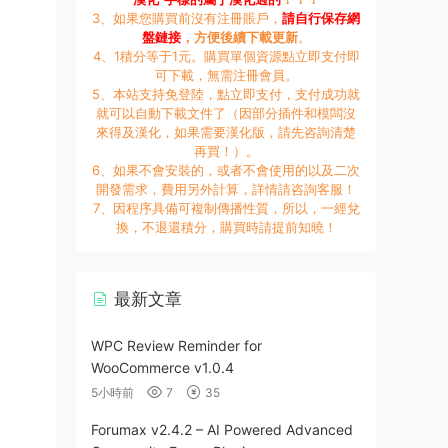
3、如果您購買前沒有注冊賬戶，
請自行保存網
盤鏈接
，方便後續下載更新
。
4、1積分等于1元。購買單個資源點立即支付即
可下載，無需注冊會員。
5、本站支持免登陸，點立即支付，支付成功就
就可以自動下載文件了（因部分插件和模闆沒
來得及漢化，如果需要漢化版，請先咨詢清楚
再買！）。
6、如果不會安裝的，或者不會使用的以及二次
開發需求，費用另外計算，詳情請咨詢客服！
7、因程序具備可複制傳播性質，所以，一經兌
換，不退還積分，購買時請提前知曉！
最新文章
WPC Review Reminder for
WooCommerce v1.0.4
5小時前
7
35
Forumax v2.4.2 – AI Powered Advanced