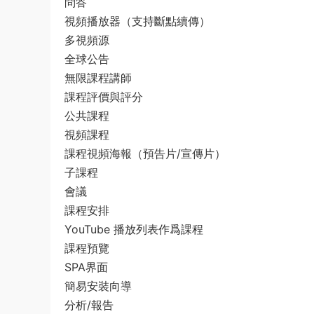
問答
視頻播放器（支持斷點續傳）
多視頻源
全球公告
無限課程講師
課程評價與評分
公共課程
視頻課程
課程視頻海報（預告片/宣傳片）
子課程
會議
課程安排
YouTube 播放列表作爲課程
課程預覽
SPA界面
簡易安裝向導
分析/報告