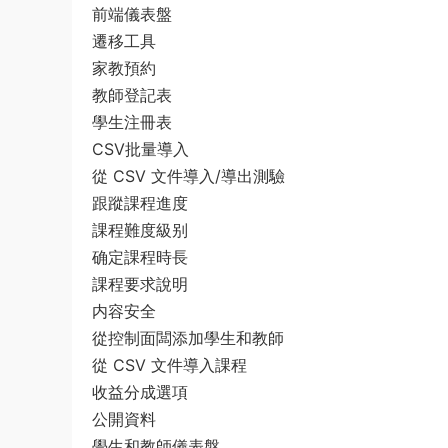
前端儀表盤
遷移工具
家教預約
教師登記表
學生注冊表
CSV批量導入
從 CSV 文件導入/導出測驗
跟蹤課程進度
課程難度級别
确定課程時長
課程要求說明
内容安全
從控制面闆添加學生和教師
從 CSV 文件導入課程
收益分成選項
公開資料
學生和教師儀表盤