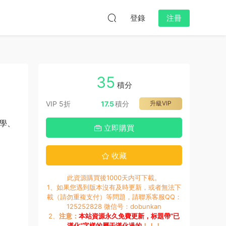
登錄
注冊
35
積分
VIP 5折
17.5
積分
升級VIP
學、
立即購買
收藏
此資源購買後1000天内可下載。
1、如果您遇到版本沒有及時更新，或者無法下
載（請勿重複支付）等問題，請聯系客服QQ：
125252828 微信号：dobunkan
2、
注意：
本站資源永久免費更新，标題帶“已
漢化”字樣的屬于漢化過的
！！！