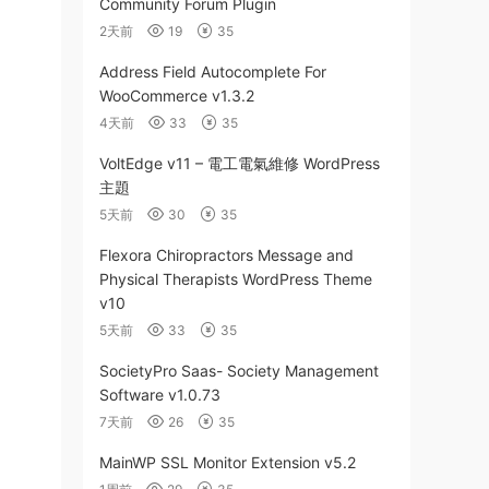
Community Forum Plugin
2天前
19
35
Address Field Autocomplete For
WooCommerce v1.3.2
4天前
33
35
VoltEdge v11 – 電工電氣維修 WordPress
主題
5天前
30
35
Flexora Chiropractors Message and
Physical Therapists WordPress Theme
v10
5天前
33
35
SocietyPro Saas- Society Management
Software v1.0.73
7天前
26
35
MainWP SSL Monitor Extension v5.2