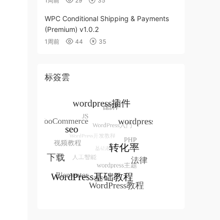
1周前
29
35
WPC Conditional Shipping & Payments
(Premium) v1.0.2
1周前
44
35
标簽雲