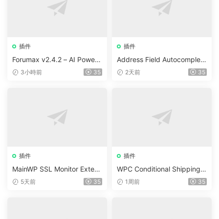
插件
插件
Forumax v2.4.2 – AI Powere
Address Field Autocomplete
d Advanced Community For
For WooCommerce v1.3.2
3小時前
35
2天前
35
um Plugin
插件
插件
MainWP SSL Monitor Extens
WPC Conditional Shipping &
ion v5.2
Payments (Premium) v1.0.2
5天前
35
1周前
35