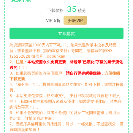
35
下載價格
積分
VIP 5折
升級VIP
立即購買
此資源購買後1000天内可下載。1、如果您遇到版本沒有及時更
新，或者無法下載（請勿重複支付）等問題，請聯系客服QQ：
125252828 微信号：dobunkan
2、
注意：
本站資源永久免費更新，标題帶“已漢化”字樣的屬于漢化
過的
！！！
3、如果您購買前沒有注冊賬戶，
請自行保存網盤鏈接
，方便後續
下載更新
。
4、1積分等于1元。購買單個資源點立即支付即可下載，無需注冊會
員。
5、本站支持免登陸，點立即支付，支付成功就就可以自動下載文
件了（因部分插件和模闆沒來得及漢化，如果需要漢化版，請先咨
詢清楚再買！）。
6、如果不會安裝的，或者不會使用的以及二次開發需求，費用另
外計算，詳情請咨詢客服！
7、因程序具備可複制傳播性質，所以，一經兌換，不退還積分，購
買時請提前知曉！