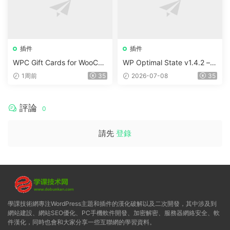
插件
插件
WPC Gift Cards for WooCo
WP Optimal State v1.4.2 –
mmerce (Premium) v1.0.2
WordPress 優化、清理和安
1周前
35
2026-07-08
35
全套件
評論
0
請先
登錄
學課技術網專注WordPress主題和插件的漢化破解以及二次開發，其中涉及到
網站建設、網站SEO優化、PC手機軟件開發、加密解密、服務器網絡安全、軟
件漢化，同時也會和大家分享一些互聯網的學習資料。