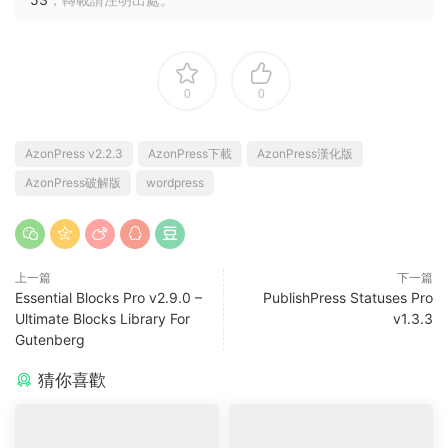
0
0
AzonPress v2.2.3
AzonPress下載
AzonPress漢化版
AzonPress破解版
wordpress
上一篇
下一篇
Essential Blocks Pro v2.9.0 –
PublishPress Statuses Pro
Ultimate Blocks Library For
v1.3.3
Gutenberg
猜你喜歡