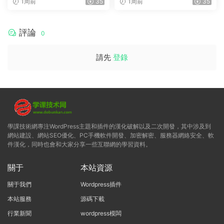
1周前
35
1周前
35
評論
0
請先
登錄
學課技術網專注WordPress主題和插件的漢化破解以及二次開發，其中涉及到
網站建設、網站SEO優化、PC手機軟件開發、加密解密、服務器網絡安全、軟
件漢化，同時也會和大家分享一些互聯網的學習資料。
關于
本站資源
關于我們
Wordpress插件
本站服務
源碼下載
行業新聞
wordpress模闆