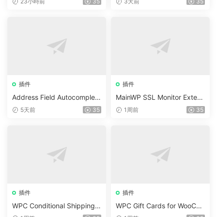
23小時前
35
3天前
35
um Plugin
插件
插件
Address Field Autocomplete
MainWP SSL Monitor Extens
For WooCommerce v1.3.2
ion v5.2
5天前
35
1周前
35
插件
插件
WPC Conditional Shipping &
WPC Gift Cards for WooCo
Payments (Premium) v1.0.2
mmerce (Premium) v1.0.2