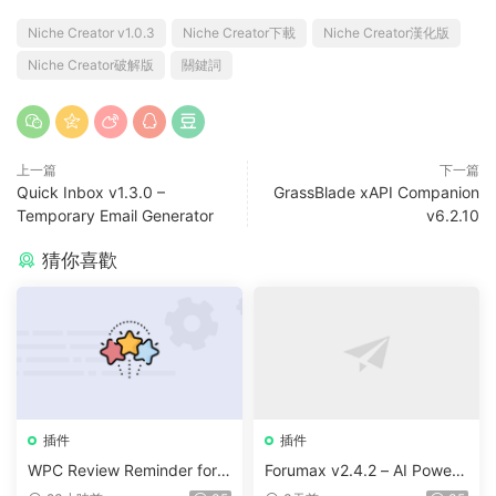
Niche Creator v1.0.3
Niche Creator下載
Niche Creator漢化版
Niche Creator破解版
關鍵詞
上一篇
下一篇
Quick Inbox v1.3.0 –
GrassBlade xAPI Companion
Temporary Email Generator
v6.2.10
猜你喜歡
插件
插件
WPC Review Reminder for
Forumax v2.4.2 – AI Powere
WooCommerce v1.0.4
d Advanced Community For