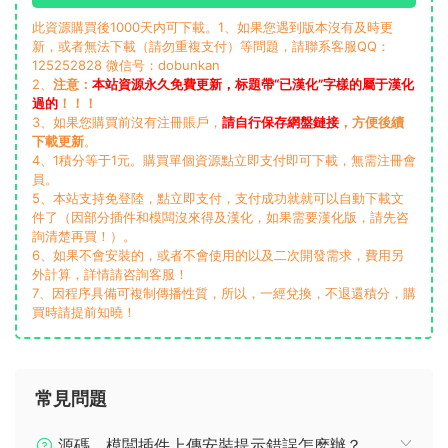
此資源購買後1000天内可下載。1、如果您遇到版本沒有及時更
新，或者無法下載（請勿重複支付）等問題，請聯系客服QQ：
125252828 微信号：dobunkan
2、
注意：
本站資源永久免費更新，标題帶“已漢化”字樣的屬于漢化
過的
！！！
3、如果您購買前沒有注冊賬戶，
請自行保存網盤鏈接
，方便後續
下載更新
。
4、1積分等于1元。購買單個資源點立即支付即可下載，無需注冊會
員。
5、本站支持免登陸，點立即支付，支付成功就就可以自動下載文
件了（因部分插件和模闆沒來得及漢化，如果需要漢化版，請先咨
詢清楚再買！）。
6、如果不會安裝的，或者不會使用的以及二次開發需求，費用另
外計算，詳情請咨詢客服！
7、因程序具備可複制傳播性質，所以，一經兌換，不退還積分，購
買時請提前知曉！
常見問題
源碼、模闆插件上傳安裝提示錯誤怎麽辦？