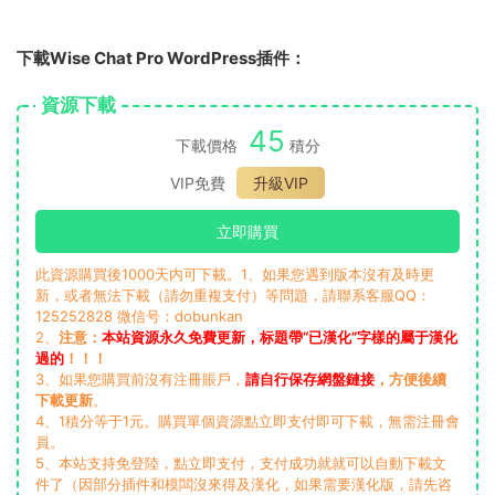
下載Wise Chat Pro WordPress插件：
資源下載
45
下載價格
積分
VIP免費
升級VIP
立即購買
此資源購買後1000天内可下載。1、如果您遇到版本沒有及時更
新，或者無法下載（請勿重複支付）等問題，請聯系客服QQ：
125252828 微信号：dobunkan
2、
注意：
本站資源永久免費更新，标題帶“已漢化”字樣的屬于漢化
過的
！！！
3、如果您購買前沒有注冊賬戶，
請自行保存網盤鏈接
，方便後續
下載更新
。
4、1積分等于1元。購買單個資源點立即支付即可下載，無需注冊會
員。
5、本站支持免登陸，點立即支付，支付成功就就可以自動下載文
件了（因部分插件和模闆沒來得及漢化，如果需要漢化版，請先咨