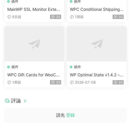
插件
插件
MainWP SSL Monitor Extens
WPC Conditional Shipping &
ion v5.2
Payments (Premium) v1.0.2
6天前
35
1周前
35
插件
插件
WPC Gift Cards for WooCo
WP Optimal State v1.4.2 –
mmerce (Premium) v1.0.2
WordPress 優化、清理和安
1周前
35
2026-07-08
35
全套件
評論
0
請先
登錄