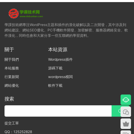
學課技術網專注WordPress主題和插件的漢化破解以及二次開發，其中涉及到
網站建設、網站SEO優化、PC手機軟件開發、加密解密、服務器網絡安全、軟
件漢化，同時也會和大家分享一些互聯網的學習資料。
關于
本站資源
關于我們
Wordpress插件
本站服務
源碼下載
行業新聞
wordpress模闆
網站優化
軟件下載
搜索
提交工單
QQ：125252828