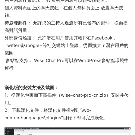
用戶列表搜索選項： 搜索用戶列表可以輕松找到人。
個人資料頁面上的聊天按鈕：在個人資料頁面上 放置聊天按
鈕。
待處理郵件： 允許您的主持人過濾所有已發布的郵件，從而提
高對話質量。
外部身份驗證： 允許潛在用戶使用其帳戶在Facebook，
Twitter或Google+等社交網站上登錄，從而擴大了潛在用戶的
範圍。
多站點支持： Wise Chat Pro可以在WordPress多站點環境中
運行。
漢化版的安裝方法及截圖：
1、從漢化包裏面下載插件（wise-chat-pro-cn.zip）安裝并啓
用。
2、下載漢化文件，将漢化文件複制到“\wp-
content\languages\plugins”目錄下即可完成漢化。