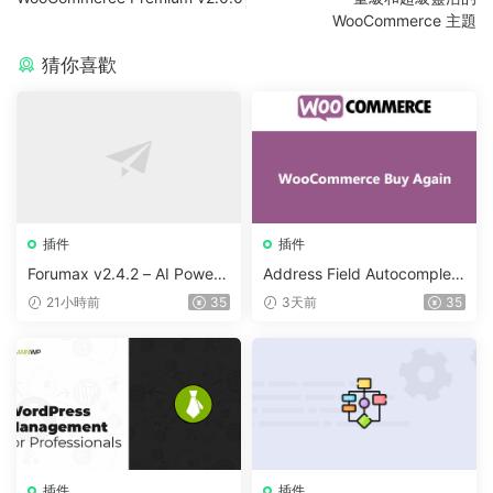
WooCommerce 主題
猜你喜歡
插件
插件
Forumax v2.4.2 – AI Powere
Address Field Autocomplete
d Advanced Community For
For WooCommerce v1.3.2
21小時前
35
3天前
35
um Plugin
插件
插件