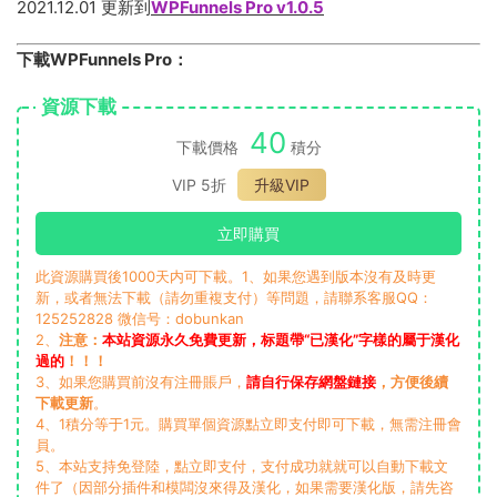
2021.12.01 更新到
WPFunnels Pro v1.0.5
下載WPFunnels Pro：
資源下載
40
下載價格
積分
VIP 5折
升級VIP
立即購買
此資源購買後1000天内可下載。1、如果您遇到版本沒有及時更
新，或者無法下載（請勿重複支付）等問題，請聯系客服QQ：
125252828 微信号：dobunkan
2、
注意：
本站資源永久免費更新，标題帶“已漢化”字樣的屬于漢化
過的
！！！
3、如果您購買前沒有注冊賬戶，
請自行保存網盤鏈接
，方便後續
下載更新
。
4、1積分等于1元。購買單個資源點立即支付即可下載，無需注冊會
員。
5、本站支持免登陸，點立即支付，支付成功就就可以自動下載文
件了（因部分插件和模闆沒來得及漢化，如果需要漢化版，請先咨