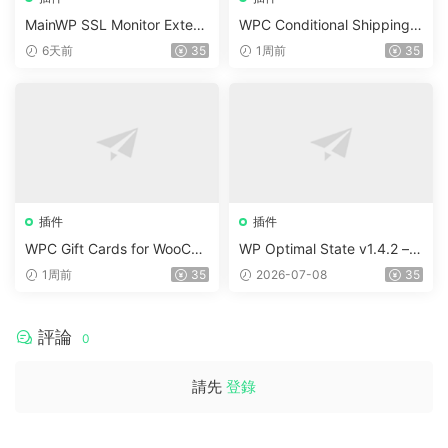
MainWP SSL Monitor Extens
WPC Conditional Shipping &
ion v5.2
Payments (Premium) v1.0.2
6天前
35
1周前
35
插件
插件
WPC Gift Cards for WooCo
WP Optimal State v1.4.2 –
mmerce (Premium) v1.0.2
WordPress 優化、清理和安
1周前
35
2026-07-08
35
全套件
評論
0
請先
登錄