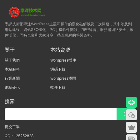
學課技術網專注WordPress主題和插件的漢化破解以及二次開發，其中涉及到
網站建設、網站SEO優化、PC手機軟件開發、加密解密、服務器網絡安全、軟
件漢化，同時也會和大家分享一些互聯網的學習資料。
關于
本站資源
關于我們
Wordpress插件
本站服務
源碼下載
行業新聞
wordpress模闆
網站優化
軟件下載
搜索
提交工單
QQ：125252828