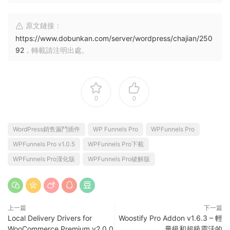
原文鏈接：
https://www.dobunkan.com/server/wordpress/chajian/250
92
，轉載請注明出處。
0
0
WordPress銷售漏鬥插件
WP Funnels Pro
WPFunnels Pro
WPFunnels Pro v1.0.5
WPFunnels Pro下載
WPFunnels Pro漢化版
WPFunnels Pro破解版
上一篇
下一篇
Local Delivery Drivers for
Woostify Pro Addon v1.6.3 – 輕
WooCommerce Premium v2.0.0
量級和超級靈活的