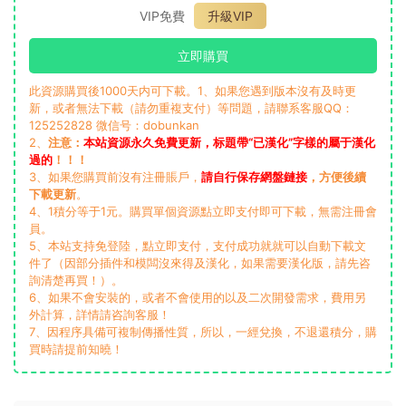
VIP免費
升級VIP
立即購買
此資源購買後1000天内可下載。1、如果您遇到版本沒有及時更
新，或者無法下載（請勿重複支付）等問題，請聯系客服QQ：
125252828 微信号：dobunkan
2、
注意：
本站資源永久免費更新，标題帶“已漢化”字樣的屬于漢化
過的
！！！
3、如果您購買前沒有注冊賬戶，
請自行保存網盤鏈接
，方便後續
下載更新
。
4、1積分等于1元。購買單個資源點立即支付即可下載，無需注冊會
員。
5、本站支持免登陸，點立即支付，支付成功就就可以自動下載文
件了（因部分插件和模闆沒來得及漢化，如果需要漢化版，請先咨
詢清楚再買！）。
6、如果不會安裝的，或者不會使用的以及二次開發需求，費用另
外計算，詳情請咨詢客服！
7、因程序具備可複制傳播性質，所以，一經兌換，不退還積分，購
買時請提前知曉！