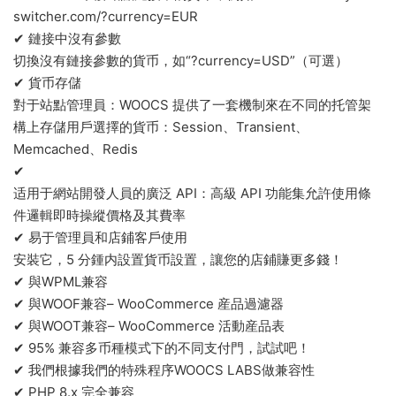
switcher.com/?currency=EUR
✔ 鏈接中沒有參數
切換沒有鏈接參數的貨币，如“?currency=USD”（可選）
✔ 貨币存儲
對于站點管理員：WOOCS 提供了一套機制來在不同的托管架
構上存儲用戶選擇的貨币：Session、Transient、
Memcached、Redis
✔
适用于網站開發人員的廣泛 API：高級 API 功能集允許使用條
件邏輯即時操縱價格及其費率
✔ 易于管理員和店鋪客戶使用
安裝它，5 分鍾内設置貨币設置，讓您的店鋪賺更多錢！
✔ 與WPML兼容
✔ 與WOOF兼容– WooCommerce 産品過濾器
✔ 與WOOT兼容– WooCommerce 活動産品表
✔ 95% 兼容多币種模式下的不同支付門，試試吧！
✔ 我們根據我們的特殊程序WOOCS LABS做兼容性
✔ PHP 8.x 完全兼容