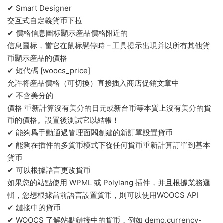
✔ Smart Designer
交互式自定義貨币下拉
✔ 價格信息圖标顯示産品價格附近的
信息圖标，當它在鼠标懸停時 – 工具提示出現并以所有其他貨
币顯示産品的價格
✔ 短代碼 [woocs_price]
允許将産品價格（可切換）直接插入商店促銷文章中
✔ 不含美分的
價格 重新計算沒有美分的日元或新台币等本質上沒有美分的貨
币的價格。設置後測試它以結帳！
✔ 能夠爲手動通過管理面闆創建的新訂單設置貨币
✔ 能夠在插件的多貨币模式下從任何貨币重新計算訂單到基本
貨币
✔ 可以根據語言更改貨币
如果您的站點使用 WPML 或 Polylang 插件，并且根據業務邏
輯，您想根據當前語言設置貨币，則可以使用WOOCS API
✔ 鏈接中的貨币
✔ WOOCS 了解站點鏈接中的貨币，例如 demo.currency-