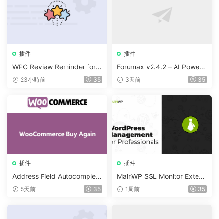
插件
插件
WPC Review Reminder for
Forumax v2.4.2 – AI Powere
WooCommerce v1.0.4
d Advanced Community For
23小時前
35
3天前
35
um Plugin
插件
插件
Address Field Autocomplete
MainWP SSL Monitor Extens
For WooCommerce v1.3.2
ion v5.2
5天前
35
1周前
35