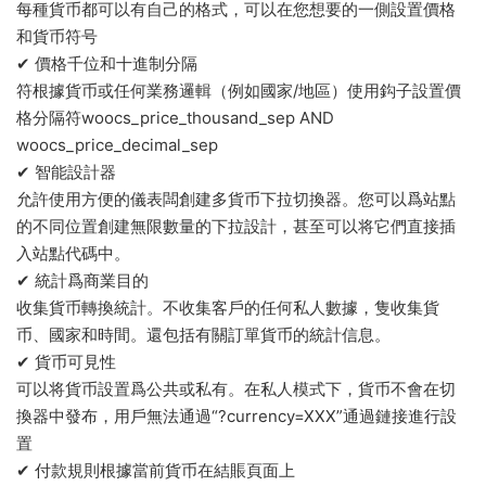
每種貨币都可以有自己的格式，可以在您想要的一側設置價格
和貨币符号
✔ 價格千位和十進制分隔
符根據貨币或任何業務邏輯（例如國家/地區）使用鈎子設置價
格分隔符woocs_price_thousand_sep AND
woocs_price_decimal_sep
✔ 智能設計器
允許使用方便的儀表闆創建多貨币下拉切換器。您可以爲站點
的不同位置創建無限數量的下拉設計，甚至可以将它們直接插
入站點代碼中。
✔ 統計爲商業目的
收集貨币轉換統計。不收集客戶的任何私人數據，隻收集貨
币、國家和時間。還包括有關訂單貨币的統計信息。
✔ 貨币可見性
可以将貨币設置爲公共或私有。在私人模式下，貨币不會在切
換器中發布，用戶無法通過“?currency=XXX”通過鏈接進行設
置
✔ 付款規則根據當前貨币在結賬頁面上