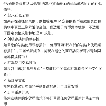
他/她總是會看到以他/她的當地貨币表示的産品價格附近的近似
價格。
✔ 顯示近似金額
如果存在這樣的規則，則根據用戶 IP 定義的貨币在結帳頁面和
購物車頁面上顯示近似金額。僅适用于貨币彙率數據，不适用
于固定價格規則和地理 IP 規則。
✔ 與緩存插件的兼容性
如果您的站點使用緩存插件 – 啓用選項“我在我的站點上使用緩
存插件”，重置站點緩存，從現在起您的商店訪問者可以毫無問
題地切換貨币！
✔ 訂單使用交易貨币
如果啓用選項“允許多個” – 您商店中的每個訂單都是客戶支付的
貨币
✔ 新訂單貨币
能夠爲通過管理面闆手動創建的新訂單設置貨币
✔ 訂單重新計票
能夠在插件的多貨币模式下将訂單從任何貨币重新計爲基本貨
币