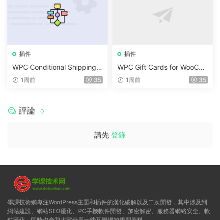
插件
插件
WPC Conditional Shipping &
WPC Gift Cards for WooCo
Payments (Premium) v1.0.2
mmerce (Premium) v1.0.2
1周前
35
1周前
35
評論
0
請先
登錄
學課技術網專注WordPress主題和插件的漢化破解以及二次開發，其中涉及到
網站建設、網站SEO優化、PC手機軟件開發、加密解密、服務器網絡安全、軟
件漢化，同時也會和大家分享一些互聯網的學習資料。