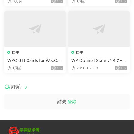
6天前
35
1周前
35
插件
插件
WPC Gift Cards for WooCo
WP Optimal State v1.4.2 –
mmerce (Premium) v1.0.2
WordPress 優化、清理和安
1周前
35
2026-07-08
35
全套件
評論
0
請先
登錄