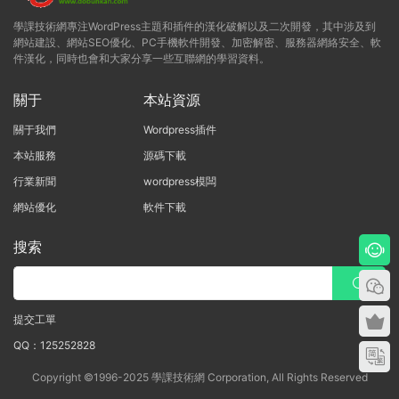
學課技術網專注WordPress主題和插件的漢化破解以及二次開發，其中涉及到
網站建設、網站SEO優化、PC手機軟件開發、加密解密、服務器網絡安全、軟
件漢化，同時也會和大家分享一些互聯網的學習資料。
關于
本站資源
關于我們
Wordpress插件
本站服務
源碼下載
行業新聞
wordpress模闆
網站優化
軟件下載
搜索
提交工單
QQ：125252828
Copyright ©1996-2025 學課技術網 Corporation, All Rights Reserved