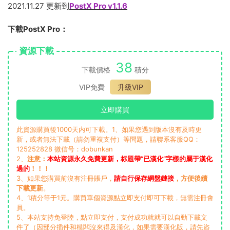
2021.11.27 更新到
PostX Pro v1.1.6
下載PostX Pro：
資源下載
38
下載價格
積分
VIP免費
升級VIP
立即購買
此資源購買後1000天内可下載。1、如果您遇到版本沒有及時更
新，或者無法下載（請勿重複支付）等問題，請聯系客服QQ：
125252828 微信号：dobunkan
2、
注意：
本站資源永久免費更新，标題帶“已漢化”字樣的屬于漢化
過的
！！！
3、如果您購買前沒有注冊賬戶，
請自行保存網盤鏈接
，方便後續
下載更新
。
4、1積分等于1元。購買單個資源點立即支付即可下載，無需注冊會
員。
5、本站支持免登陸，點立即支付，支付成功就就可以自動下載文
件了（因部分插件和模闆沒來得及漢化，如果需要漢化版，請先咨