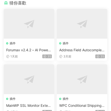
猜你喜歡
插件
插件
Forumax v2.4.2 – AI Powere
Address Field Autocomplete
d Advanced Community For
For WooCommerce v1.3.2
1天前
35
3天前
35
um Plugin
插件
插件
MainWP SSL Monitor Extens
WPC Conditional Shipping &
ion v5.2
Payments (Premium) v1.0.2