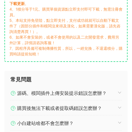
下載更新
。
4、1積分等于1元。購買單個資源點立即支付即可下載，無需注冊會
員。
5、本站支持免登陸，點立即支付，支付成功就就可以自動下載文
件了（因部分插件和模闆沒來得及漢化，如果需要漢化版，請先咨
詢清楚再買！）。
6、如果不會安裝的，或者不會使用的以及二次開發需求，費用另
外計算，詳情請咨詢客服！
7、因程序具備可複制傳播性質，所以，一經兌換，不退還積分，購
買時請提前知曉！
常見問題
源碼、模闆插件上傳安裝提示錯誤怎麽辦？
購買後無法下載或者提取碼錯誤怎麽辦？
小白建站啥都不會怎麽辦？