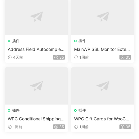
插件
插件
Address Field Autocomplete
MainWP SSL Monitor Extens
For WooCommerce v1.3.2
ion v5.2
4天前
35
1周前
35
插件
插件
WPC Conditional Shipping &
WPC Gift Cards for WooCo
Payments (Premium) v1.0.2
mmerce (Premium) v1.0.2
1周前
35
1周前
35