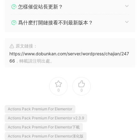
怎樣催促站長更新？
爲什麽打開鏈接看不到最新版本？
原文鏈接：
https://www.dobunkan.com/server/wordpress/chajian/247
66
，轉載請注明出處。
0
0
Actions Pack Premium For Elementor
Actions Pack Premium For Elementor v2.3.9
Actions Pack Premium For Elementor下載
Actions Pack Premium For Elementor漢化版