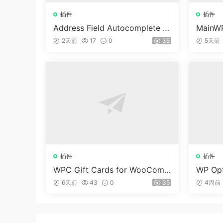
插件
插件
Address Field Autocomplete F
MainWP
or WooCommerce v1.3.2
n v5.2
2天前
17
0
35
5天前
插件
插件
WPC Gift Cards for WooCom
WP Opt
merce (Premium) v1.0.2
dPre
6天前
43
0
35
4周前