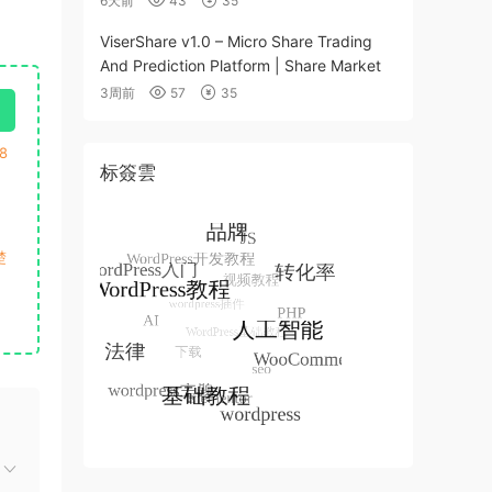
6天前
43
35
ViserShare v1.0 – Micro Share Trading
And Prediction Platform | Share Market
3周前
57
35
8
标簽雲
楚