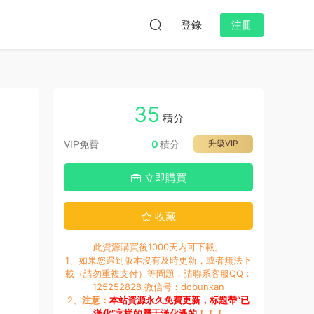
登錄
注冊
35
積分
VIP免費
0
積分
升級VIP
立即購買
收藏
此資源購買後1000天内可下載。
1、如果您遇到版本沒有及時更新，或者無法下
載（請勿重複支付）等問題，請聯系客服QQ：
125252828 微信号：dobunkan
2、
注意：
本站資源永久免費更新，标題帶“已
漢化”字樣的屬于漢化過的
！！！