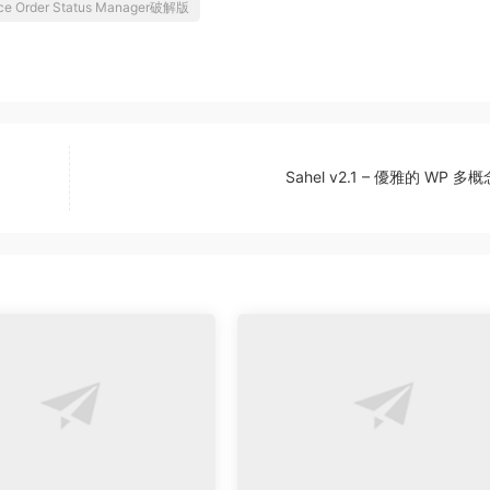
e Order Status Manager破解版
Sahel v2.1 – 優雅的 WP 