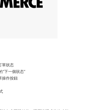
訂單狀态
的“下一個狀态”
單操作按鈕
式