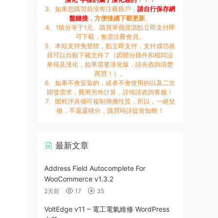
3、如果您購買前沒有注冊賬戶，
請自行保存網
盤鏈接
，方便後續下載更新
。
4、1積分等于1元。購買單個資源點立即支付即
可下載，無需注冊會員。
5、本站支持免登陸，點立即支付，支付成功就
就可以自動下載文件了（因部分插件和模闆沒
來得及漢化，如果需要漢化版，請先咨詢清楚
再買！）。
6、如果不會安裝的，或者不會使用的以及二次
開發需求，費用另外計算，詳情請咨詢客服！
7、因程序具備可複制傳播性質，所以，一經兌
換，不退還積分，購買時請提前知曉！
最新文章
Address Field Autocomplete For
WooCommerce v1.3.2
2天前
17
35
VoltEdge v11 – 電工電氣維修 WordPress