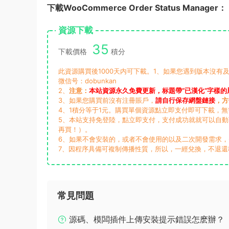
下載WooCommerce Order Status Manager：
資源下載
35
下載價格
積分
此資源購買後1000天内可下載。1、如果您遇到版本沒有及
微信号：dobunkan
2、
注意：
本站資源永久免費更新，标題帶“已漢化”字樣的
3、如果您購買前沒有注冊賬戶，
請自行保存網盤鏈接
，方
4、1積分等于1元。購買單個資源點立即支付即可下載，
5、本站支持免登陸，點立即支付，支付成功就就可以自
再買！）。
6、如果不會安裝的，或者不會使用的以及二次開發需求
7、因程序具備可複制傳播性質，所以，一經兌換，不退還
常見問題
源碼、模闆插件上傳安裝提示錯誤怎麽辦？