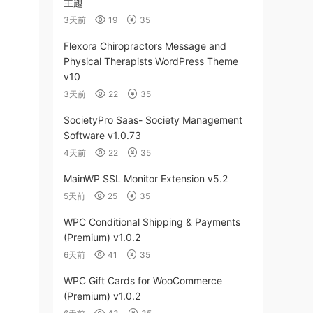
主題
3天前
19
35
Flexora Chiropractors Message and
Physical Therapists WordPress Theme
v10
3天前
22
35
SocietyPro Saas- Society Management
Software v1.0.73
4天前
22
35
MainWP SSL Monitor Extension v5.2
5天前
25
35
WPC Conditional Shipping & Payments
(Premium) v1.0.2
6天前
41
35
WPC Gift Cards for WooCommerce
(Premium) v1.0.2