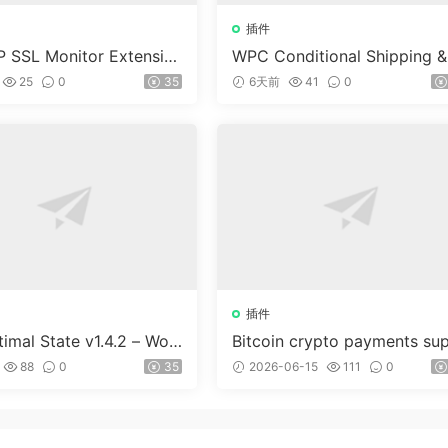
插件
 SSL Monitor Extensio
WPC Conditional Shipping &
ayments (Premium) v1.0.2
25
0
35
6天前
41
0
插件
imal State v1.4.2 – Wor
Bitcoin crypto payments su
ss 優化、清理和安全套件
ort for CryptoPay v1.4.3
88
0
35
2026-06-15
111
0