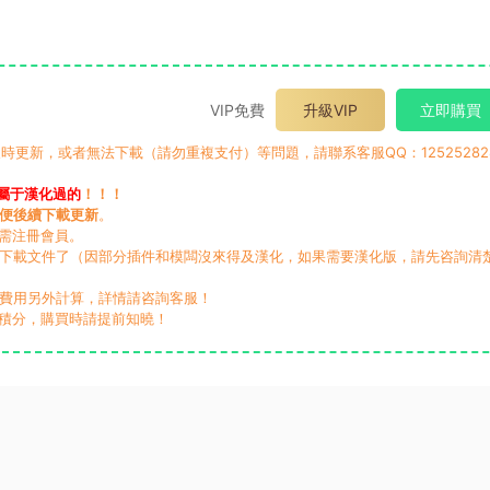
VIP免費
升級VIP
立即購買
時更新，或者無法下載（請勿重複支付）等問題，請聯系客服QQ：12525282
屬于漢化過的
！！！
便後續下載更新
。
無需注冊會員。
動下載文件了（因部分插件和模闆沒來得及漢化，如果需要漢化版，請先咨詢清
，費用另外計算，詳情請咨詢客服！
積分，購買時請提前知曉！