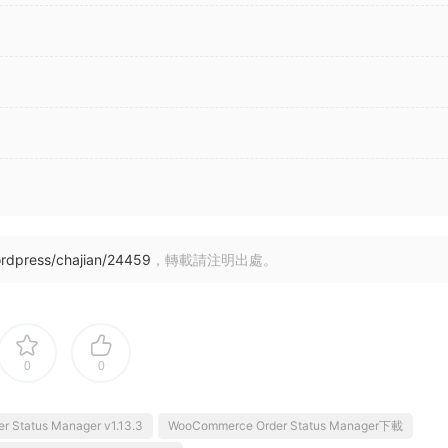
rdpress/chajian/24459
，轉載請注明出處。
0
0
 Status Manager v1.13.3
WooCommerce Order Status Manager下載