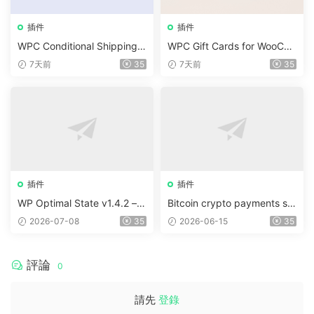
插件
插件
WPC Conditional Shipping &
WPC Gift Cards for WooCo
Payments (Premium) v1.0.2
mmerce (Premium) v1.0.2
7天前
35
7天前
35
插件
插件
WP Optimal State v1.4.2 –
Bitcoin crypto payments su
WordPress 優化、清理和安
pport for CryptoPay v1.4.3
2026-07-08
35
2026-06-15
35
全套件
評論
0
請先
登錄