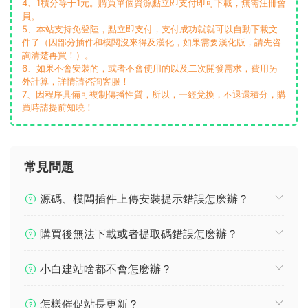
4、1積分等于1元。購買單個資源點立即支付即可下載，無需注冊會
員。
5、本站支持免登陸，點立即支付，支付成功就就可以自動下載文
件了（因部分插件和模闆沒來得及漢化，如果需要漢化版，請先咨
詢清楚再買！）。
6、如果不會安裝的，或者不會使用的以及二次開發需求，費用另
外計算，詳情請咨詢客服！
7、因程序具備可複制傳播性質，所以，一經兌換，不退還積分，購
買時請提前知曉！
常見問題
源碼、模闆插件上傳安裝提示錯誤怎麽辦？
購買後無法下載或者提取碼錯誤怎麽辦？
小白建站啥都不會怎麽辦？
怎樣催促站長更新？