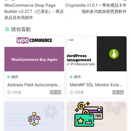
WooCommerce Shop Page
Cryptonite v1.0.1 – 帶有禮品卡市
Builder v2.27.7（已漢化）- 商店
場的多功能加密買賣軟件
産品頁布局插件
猜你喜歡
插件
插件
Address Field Autocomplete
MainWP SSL Monitor Extens
For WooCommerce v1.3.2
ion v5.2
2天前
35
5天前
35