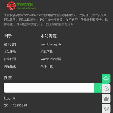
學課技術網專注WordPress主題和插件的漢化破解以及二次開發，其中涉及到
網站建設、網站SEO優化、PC手機軟件開發、加密解密、服務器網絡安全、軟
件漢化，同時也會和大家分享一些互聯網的學習資料。
關于
本站資源
關于我們
Wordpress插件
本站服務
源碼下載
行業新聞
wordpress模闆
網站優化
軟件下載
搜索
提交工單
QQ：125252828