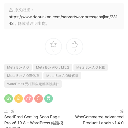
原文鏈接：
https://www.dobunkan.com/server/wordpress/chajian/231
43
，轉載請注明出處。
0
0
Meta Box AIO
Meta Box AIO v1.15.2
Meta Box AIO下載
Meta Box AIO漢化版
Meta Box AIO破解版
WordPress 元框和自定義字段插件
上一篇
下一篇
SeedProd Coming Soon Page
WooCommerce Advanced
Pro v6.19.8 – WordPress 維護模
Product Labels v1.4.0