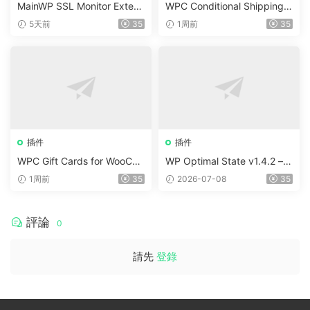
MainWP SSL Monitor Extens
WPC Conditional Shipping &
ion v5.2
Payments (Premium) v1.0.2
5天前
35
1周前
35
插件
插件
WPC Gift Cards for WooCo
WP Optimal State v1.4.2 –
mmerce (Premium) v1.0.2
WordPress 優化、清理和安
1周前
35
2026-07-08
35
全套件
評論
0
請先
登錄