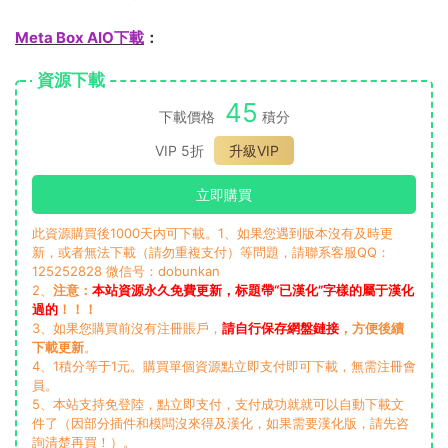
Meta Box AIO下載
：
資源下載
45
下載價格
積分
VIP 5折
升級VIP
立即購買
此資源購買後1000天内可下載。1、如果您遇到版本沒有及時更
新，或者無法下載（請勿重複支付）等問題，請聯系客服QQ：
125252828 微信号：dobunkan
2、
注意：
本站資源永久免費更新，标題帶“已漢化”字樣的屬于漢化
過的
！！！
3、如果您購買前沒有注冊賬戶，
請自行保存網盤鏈接
，方便後續
下載更新
。
4、1積分等于1元。購買單個資源點立即支付即可下載，無需注冊會
員。
5、本站支持免登陸，點立即支付，支付成功就就可以自動下載文
件了（因部分插件和模闆沒來得及漢化，如果需要漢化版，請先咨
詢清楚再買！）。