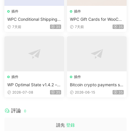
插件
插件
WPC Conditional Shipping &
WPC Gift Cards for WooCo
Payments (Premium) v1.0.2
mmerce (Premium) v1.0.2
7天前
35
7天前
35
插件
插件
WP Optimal State v1.4.2 –
Bitcoin crypto payments su
WordPress 優化、清理和安
pport for CryptoPay v1.4.3
2026-07-08
35
2026-06-15
35
全套件
評論
0
請先
登錄