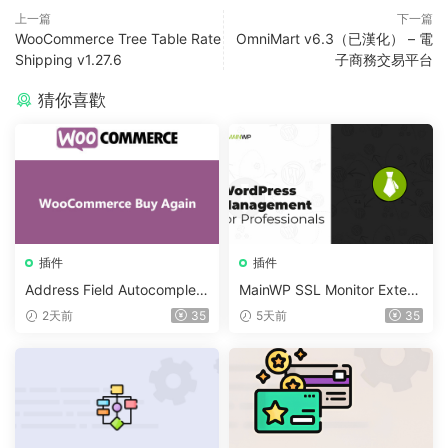
上一篇
下一篇
WooCommerce Tree Table Rate
OmniMart v6.3（已漢化） – 電
Shipping v1.27.6
子商務交易平台
猜你喜歡
插件
插件
Address Field Autocomplete
MainWP SSL Monitor Extens
For WooCommerce v1.3.2
ion v5.2
2天前
35
5天前
35