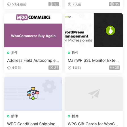
WooCommerce v1.0.4
d Advanced Community For
53分鍾前
35
2天前
35
um Plugin
插件
插件
Address Field Autocomplete
MainWP SSL Monitor Extens
For WooCommerce v1.3.2
ion v5.2
4天前
35
1周前
35
插件
插件
WPC Conditional Shipping &
WPC Gift Cards for WooCo