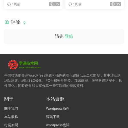
Payments (Premium) v1.0.2
mmerce (Premium) v1.0.2
1周前
35
1周前
35
評論
0
請先
登錄
學課技術網專注WordPress主題和插件的漢化破解以及二次開發，其中涉及到
網站建設、網站SEO優化、PC手機軟件開發、加密解密、服務器網絡安全、軟
件漢化，同時也會和大家分享一些互聯網的學習資料。
關于
本站資源
關于我們
Wordpress插件
本站服務
源碼下載
行業新聞
wordpress模闆