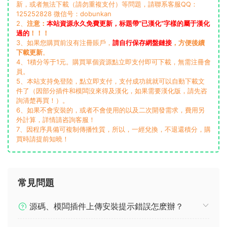
新，或者無法下載（請勿重複支付）等問題，請聯系客服QQ：
125252828 微信号：dobunkan
2、
注意：
本站資源永久免費更新，标題帶“已漢化”字樣的屬于漢化
過的
！！！
3、如果您購買前沒有注冊賬戶，
請自行保存網盤鏈接
，方便後續
下載更新
。
4、1積分等于1元。購買單個資源點立即支付即可下載，無需注冊會
員。
5、本站支持免登陸，點立即支付，支付成功就就可以自動下載文
件了（因部分插件和模闆沒來得及漢化，如果需要漢化版，請先咨
詢清楚再買！）。
6、如果不會安裝的，或者不會使用的以及二次開發需求，費用另
外計算，詳情請咨詢客服！
7、因程序具備可複制傳播性質，所以，一經兌換，不退還積分，購
買時請提前知曉！
常見問題
源碼、模闆插件上傳安裝提示錯誤怎麽辦？