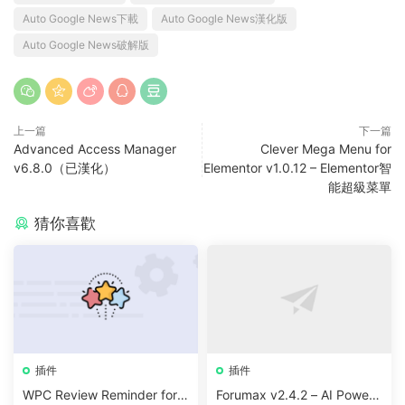
Auto Google News下載
Auto Google News漢化版
Auto Google News破解版
上一篇
下一篇
Advanced Access Manager
Clever Mega Menu for
v6.8.0（已漢化）
Elementor v1.0.12 – Elementor智
能超級菜單
猜你喜歡
插件
插件
WPC Review Reminder for
Forumax v2.4.2 – AI Powere