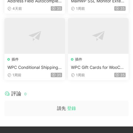
Address Field Autocomplete
MainWP SSL Monitor Extens
For WooCommerce v1.3.2
ion v5.2
4天前
35
1周前
35
插件
插件
WPC Conditional Shipping &
WPC Gift Cards for WooCo
Payments (Premium) v1.0.2
mmerce (Premium) v1.0.2
1周前
35
1周前
35
評論
0
請先
登錄