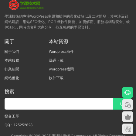
學課技術網專注WordPress主題和插件的漢化破解以及二次開發，其中涉及到
網站建設、網站SEO優化、PC手機軟件開發、加密解密、服務器網絡安全、軟
件漢化，同時也會和大家分享一些互聯網的學習資料。
關于
本站資源
關于我們
Wordpress插件
本站服務
源碼下載
行業新聞
wordpress模闆
網站優化
軟件下載
搜索
提交工單
QQ：125252828
Copyright ©1996-2025 學課技術網 Corporation, All Rights Reserved