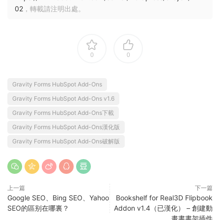
02
，轉載請注明出處。
0
0
Gravity Forms HubSpot Add-Ons
Gravity Forms HubSpot Add-Ons v1.6
Gravity Forms HubSpot Add-Ons下載
Gravity Forms HubSpot Add-Ons漢化版
Gravity Forms HubSpot Add-Ons破解版
上一篇
下一篇
Google SEO、Bing SEO、Yahoo
Bookshelf for Real3D Flipbook
SEO的區别在哪裏？
Addon v1.4（已漢化） – 創建動
畫書書架插件