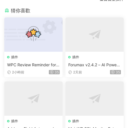
猜你喜歡
插件
插件
WPC Review Reminder for
Forumax v2.4.2 – AI Powere
WooCommerce v1.0.4
d Advanced Community For
2小時前
35
2天前
35
um Plugin
插件
插件