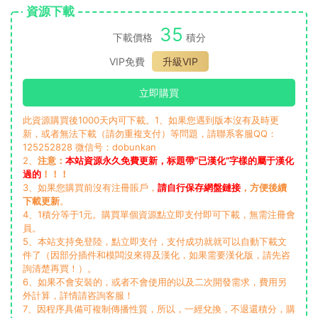
資源下載
35
下載價格
積分
VIP免費
升級VIP
立即購買
此資源購買後1000天内可下載。1、如果您遇到版本沒有及時更
新，或者無法下載（請勿重複支付）等問題，請聯系客服QQ：
125252828 微信号：dobunkan
2、
注意：
本站資源永久免費更新，标題帶“已漢化”字樣的屬于漢化
過的
！！！
3、如果您購買前沒有注冊賬戶，
請自行保存網盤鏈接
，方便後續
下載更新
。
4、1積分等于1元。購買單個資源點立即支付即可下載，無需注冊會
員。
5、本站支持免登陸，點立即支付，支付成功就就可以自動下載文
件了（因部分插件和模闆沒來得及漢化，如果需要漢化版，請先咨
詢清楚再買！）。
6、如果不會安裝的，或者不會使用的以及二次開發需求，費用另
外計算，詳情請咨詢客服！
7、因程序具備可複制傳播性質，所以，一經兌換，不退還積分，購