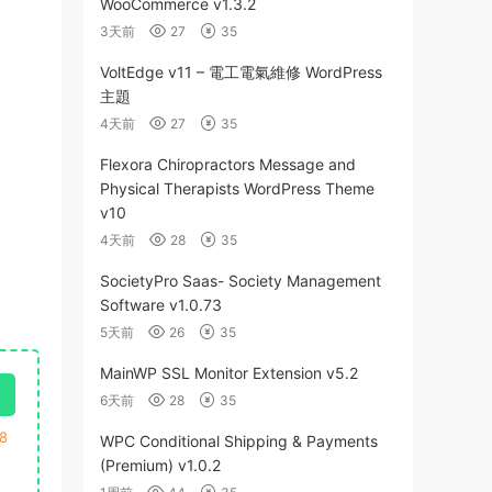
WooCommerce v1.3.2
3天前
27
35
VoltEdge v11 – 電工電氣維修 WordPress
主題
4天前
27
35
Flexora Chiropractors Message and
Physical Therapists WordPress Theme
v10
4天前
28
35
SocietyPro Saas- Society Management
Software v1.0.73
5天前
26
35
MainWP SSL Monitor Extension v5.2
6天前
28
35
8
WPC Conditional Shipping & Payments
(Premium) v1.0.2