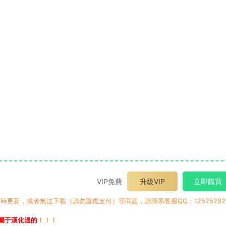
VIP免費
升級VIP
立即購買
時更新，或者無法下載（請勿重複支付）等問題，請聯系客服QQ：12525282
屬于漢化過的
！！！