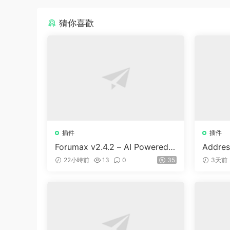
猜你喜歡
插件
插件
Forumax v2.4.2 – AI Powered
Addres
Advanced Community Forum P
or Woo
22小時前
13
0
35
3天前
lugin