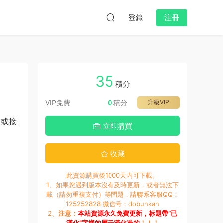
登錄
注冊
35
積分
VIP免費
0
積分
升級VIP
送或接
立即購買
收藏
此資源購買後1000天内可下載。
1、如果您遇到版本沒有及時更新，或者無法下
載（請勿重複支付）等問題，請聯系客服QQ：
125252828 微信号：dobunkan
2、
注意：
本站資源永久免費更新，标題帶“已
漢化”字樣的屬于漢化過的
！！！