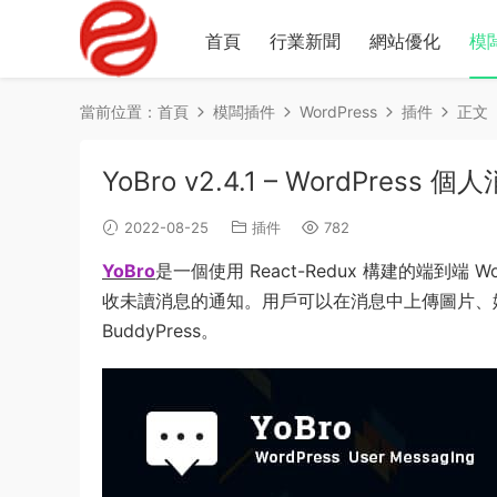
首頁
行業新聞
網站優化
模
當前位置：
首頁
模闆插件
WordPress
插件
正文
YoBro v2.4.1 – WordPress 
2022-08-25
插件
782
YoBro
是一個使用 React-Redux 構建的端到
收未讀消息的通知。用戶可以在消息中上傳圖片、媒體
BuddyPress。