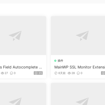
插件
s Field Autocomplete F
MainWP SSL Monitor Extens
Commerce v1.3.2
n v5.2
27
0
35
6天前
28
0