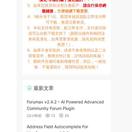
3、如果您購買前沒有注冊賬戶，
請自行保存網
盤鏈接
，方便後續下載更新
。
4、1積分等于1元。購買單個資源點立即支付即
可下載，無需注冊會員。
5、本站支持免登陸，點立即支付，支付成功就
就可以自動下載文件了（因部分插件和模闆沒
來得及漢化，如果需要漢化版，請先咨詢清楚
再買！）。
6、如果不會安裝的，或者不會使用的以及二次
開發需求，費用另外計算，詳情請咨詢客服！
7、因程序具備可複制傳播性質，所以，一經兌
換，不退還積分，購買時請提前知曉！
最新文章
Forumax v2.4.2 – AI Powered Advanced
Community Forum Plugin
22小時前
13
35
Address Field Autocomplete For