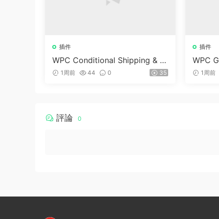
插件
插件
WPC Conditional Shipping & P
WPC Gi
ayments (Premium) v1.0.2
merce 
1周前
44
0
35
1周前
評論
0