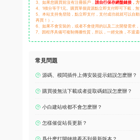
3、如果您購買前沒有注冊賬戶，
請自行保存網盤鏈接
，方
4、1積分等于1元。購買單個資源點立即支付即可下載，
5、本站支持免登陸，點立即支付，支付成功就就可以自
再買！）。
6、如果不會安裝的，或者不會使用的以及二次開發需求
7、因程序具備可複制傳播性質，所以，一經兌換，不退還
常見問題
源碼、模闆插件上傳安裝提示錯誤怎麽辦？
購買後無法下載或者提取碼錯誤怎麽辦？
小白建站啥都不會怎麽辦？
怎樣催促站長更新？
爲什麽打開鏈接看不到最新版本？