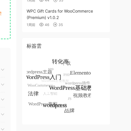
1周前
44
35
WPC Gift Cards for WooCommerce
楚
(Premium) v1.0.2
1周前
46
35
标簽雲