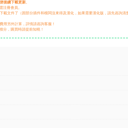
便後續下載更新
。
無需注冊會員。
動下載文件了（因部分插件和模闆沒來得及漢化，如果需要漢化版，請先咨詢清
，費用另外計算，詳情請咨詢客服！
積分，購買時請提前知曉！