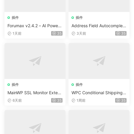
插件
插件
Forumax v2.4.2 – AI Powere
Address Field Autocomplete
d Advanced Community For
For WooCommerce v1.3.2
1天前
35
3天前
35
um Plugin
插件
插件
MainWP SSL Monitor Extens
WPC Conditional Shipping &
ion v5.2
Payments (Premium) v1.0.2
6天前
35
1周前
35