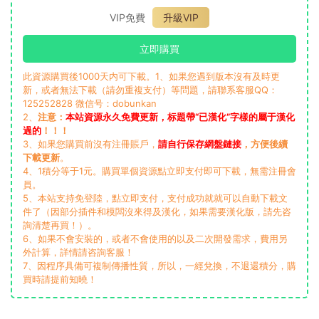
VIP免費
升級VIP
立即購買
此資源購買後1000天内可下載。1、如果您遇到版本沒有及時更
新，或者無法下載（請勿重複支付）等問題，請聯系客服QQ：
125252828 微信号：dobunkan
2、
注意：
本站資源永久免費更新，标題帶“已漢化”字樣的屬于漢化
過的
！！！
3、如果您購買前沒有注冊賬戶，
請自行保存網盤鏈接
，方便後續
下載更新
。
4、1積分等于1元。購買單個資源點立即支付即可下載，無需注冊會
員。
5、本站支持免登陸，點立即支付，支付成功就就可以自動下載文
件了（因部分插件和模闆沒來得及漢化，如果需要漢化版，請先咨
詢清楚再買！）。
6、如果不會安裝的，或者不會使用的以及二次開發需求，費用另
外計算，詳情請咨詢客服！
7、因程序具備可複制傳播性質，所以，一經兌換，不退還積分，購
買時請提前知曉！