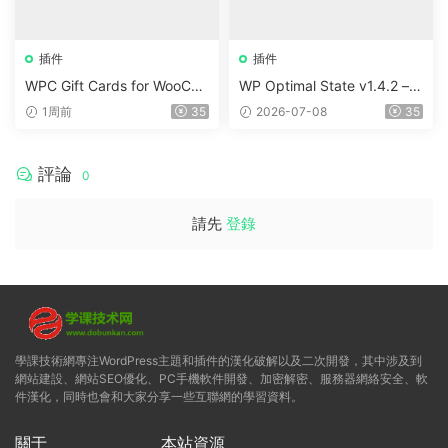
插件
插件
WPC Gift Cards for WooCo
WP Optimal State v1.4.2 –
mmerce (Premium) v1.0.2
WordPress 優化、清理和安
1周前
35
2026-07-08
35
全套件
評論
0
請先
登錄
學課技術網專注WordPress主題和插件的漢化破解以及二次開發，其中涉及到
網站建設、網站SEO優化、PC手機軟件開發、加密解密、服務器網絡安全、軟
件漢化，同時也會和大家分享一些互聯網的學習資料。
關于
本站資源