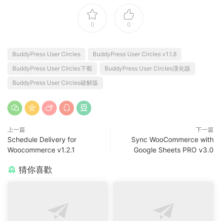
0
0
BuddyPress User Circles
BuddyPress User Circles v1.1.8
BuddyPress User Circles下載
BuddyPress User Circles漢化版
BuddyPress User Circles破解版
上一篇
下一篇
Schedule Delivery for
Sync WooCommerce with
Woocommerce v1.2.1
Google Sheets PRO v3.0
猜你喜歡