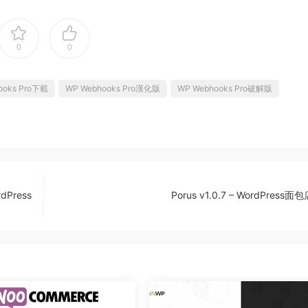
0
0
ooks Pro下載
WP Webhooks Pro漢化版
WP Webhooks Pro破解版
dPress
Porus v1.0.7 – WordPress