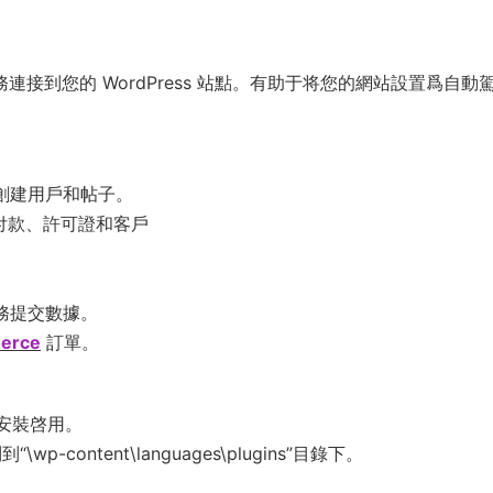
服務連接到您的 WordPress 站點。有助于将您的網站設置爲自動
創建用戶和帖子。
s 創建付款、許可證和客戶
務提交數據。
erce
訂單。
後再安裝啓用。
-content\languages\plugins”目錄下。