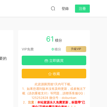
登錄
注冊
61
積分
VIP免費
0
積分
升級VIP
要的
立即購買
收藏
此資源購買後1天内可下載。
1、如果您遇到版本沒有及時更新，或者無法下
載（請勿重複支付）等問題，請聯系客服QQ：
125252828 微信号：dobunkan
2、
注意：
本站資源永久免費更新，标題帶“已
漢化”字樣的屬于漢化過的
！！！