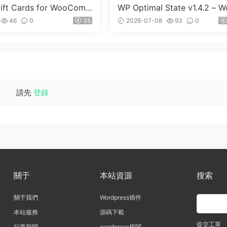
ft Cards for WooCom
WP Optimal State v1.4.2 – W
(Premium) v1.0.2
dPress 優化、清理和安全套
46
0
35
2026-07-08
93
0
請先
登錄
關于
本站資源
搜索
關于我們
Wordpress插件
本站服務
源碼下載
提交工單
行業新聞
wordpress模闆