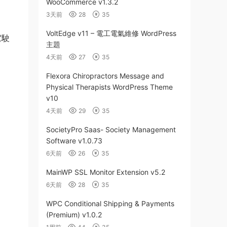
WooCommerce v1.3.2
3天前
28
35
VoltEdge v11 – 電工電氣維修 WordPress
駕駛
主題
4天前
27
35
Flexora Chiropractors Message and
Physical Therapists WordPress Theme
v10
4天前
29
35
SocietyPro Saas- Society Management
Software v1.0.73
6天前
26
35
MainWP SSL Monitor Extension v5.2
6天前
28
35
WPC Conditional Shipping & Payments
(Premium) v1.0.2