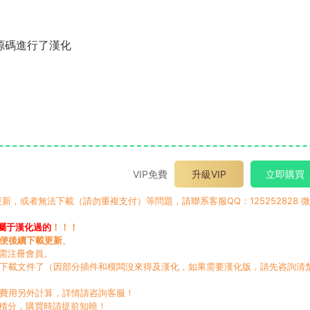
.1并對源碼進行了漢化
VIP免費
升級VIP
立即購買
，或者無法下載（請勿重複支付）等問題，請聯系客服QQ：125252828 
屬于漢化過的
！！！
便後續下載更新
。
無需注冊會員。
動下載文件了（因部分插件和模闆沒來得及漢化，如果需要漢化版，請先咨詢清
，費用另外計算，詳情請咨詢客服！
積分，購買時請提前知曉！