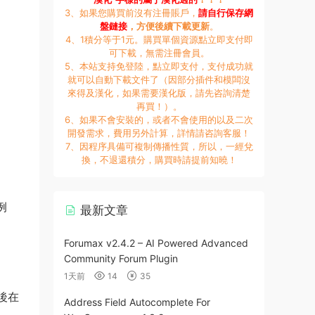
3、如果您購買前沒有注冊賬戶，
請自行保存網
盤鏈接
，方便後續下載更新
。
4、1積分等于1元。購買單個資源點立即支付即
可下載，無需注冊會員。
5、本站支持免登陸，點立即支付，支付成功就
就可以自動下載文件了（因部分插件和模闆沒
來得及漢化，如果需要漢化版，請先咨詢清楚
再買！）。
6、如果不會安裝的，或者不會使用的以及二次
開發需求，費用另外計算，詳情請咨詢客服！
7、因程序具備可複制傳播性質，所以，一經兌
換，不退還積分，購買時請提前知曉！
例
最新文章
Forumax v2.4.2 – AI Powered Advanced
Community Forum Plugin
1天前
14
35
然後在
Address Field Autocomplete For