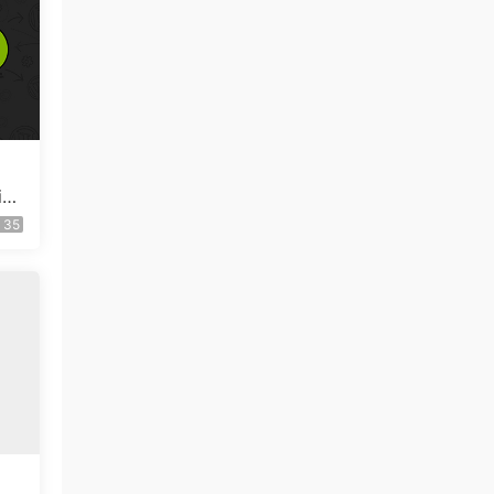
io
35