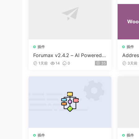
插件
插件
Forumax v2.4.2 – AI Powered
Addres
Advanced Community Forum P
or Woo
1天前
14
0
35
3天前
lugin
插件
插件