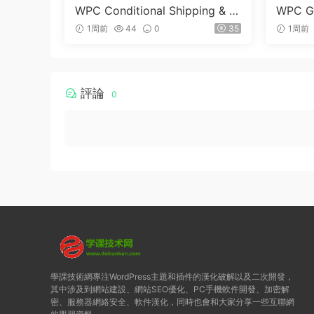
WPC Conditional Shipping & P
WPC Gi
ayments (Premium) v1.0.2
merce 
1周前
44
0
35
1周前
評論
0
學課技術網專注WordPress主題和插件的漢化破解以及二次開發，
其中涉及到網站建設、網站SEO優化、PC手機軟件開發、加密解
密、服務器網絡安全、軟件漢化，同時也會和大家分享一些互聯網