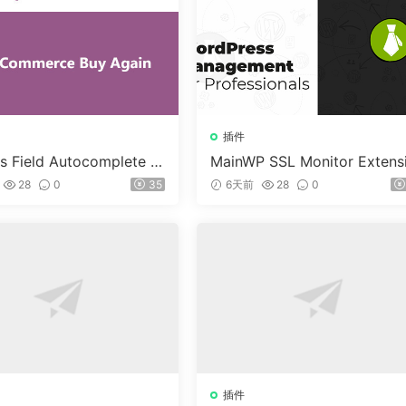
插件
s Field Autocomplete F
MainWP SSL Monitor Extens
Commerce v1.3.2
n v5.2
28
0
35
6天前
28
0
插件