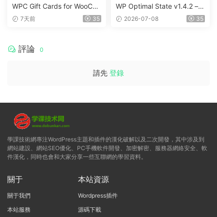
WPC Gift Cards for WooCo
WP Optimal State v1.4.2 –
mmerce (Premium) v1.0.2
WordPress 優化、清理和安
7天前
35
2026-07-08
35
全套件
評論
0
請先
登錄
學課技術網專注WordPress主題和插件的漢化破解以及二次開發，其中涉及到
網站建設、網站SEO優化、PC手機軟件開發、加密解密、服務器網絡安全、軟
件漢化，同時也會和大家分享一些互聯網的學習資料。
關于
本站資源
關于我們
Wordpress插件
本站服務
源碼下載