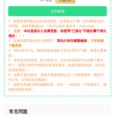
立即購買
1、如果您遇到版本沒有及時更新，或者無法下載（請勿重複支付）
等問題，請聯系客服QQ：125252828 微信号：dobunkan
2、
注意：
本站資源永久免費更新，标題帶“已漢化”字樣的屬于漢化
過的
！！！
3、如果您購買前沒有注冊賬戶，
請自行保存網盤鏈接
，方便後續
下載更新
。
4、1積分等于1元。購買單個資源點立即支付即可下載，無需注冊會
員。
5、本站支持免登陸，點立即支付，支付成功就就可以自動下載文
件了（因部分插件和模闆沒來得及漢化，如果需要漢化版，請先咨
詢清楚再買！）。
6、如果不會安裝的，或者不會使用的以及二次開發需求，費用另
外計算，詳情請咨詢客服！
7、因程序具備可複制傳播性質，所以，一經兌換，不退還積分，購
買時請提前知曉！
常見問題