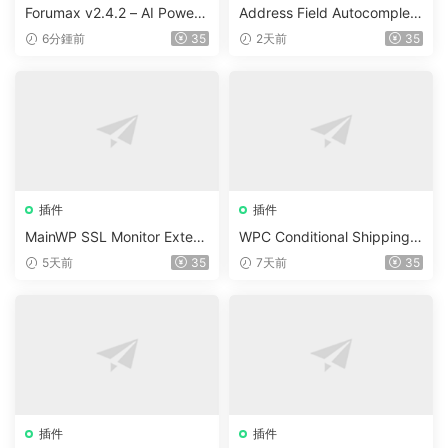
Forumax v2.4.2 – AI Powere
Address Field Autocomplete
d Advanced Community For
For WooCommerce v1.3.2
6分鍾前
35
2天前
35
um Plugin
插件
插件
MainWP SSL Monitor Extens
WPC Conditional Shipping &
ion v5.2
Payments (Premium) v1.0.2
5天前
35
7天前
35
插件
插件