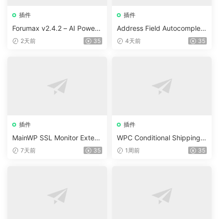
插件
插件
Forumax v2.4.2 – AI Powere
Address Field Autocomplete
d Advanced Community For
For WooCommerce v1.3.2
2天前
35
4天前
35
um Plugin
插件
插件
MainWP SSL Monitor Extens
WPC Conditional Shipping &
ion v5.2
Payments (Premium) v1.0.2
7天前
35
1周前
35