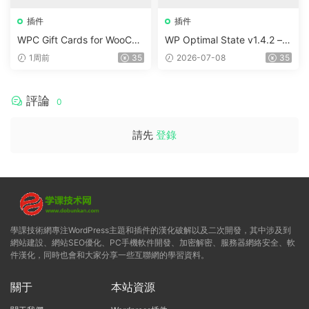
插件
插件
WPC Gift Cards for WooCo
WP Optimal State v1.4.2 –
mmerce (Premium) v1.0.2
WordPress 優化、清理和安
1周前
35
2026-07-08
35
全套件
評論
0
請先
登錄
學課技術網專注WordPress主題和插件的漢化破解以及二次開發，其中涉及到
網站建設、網站SEO優化、PC手機軟件開發、加密解密、服務器網絡安全、軟
件漢化，同時也會和大家分享一些互聯網的學習資料。
關于
本站資源