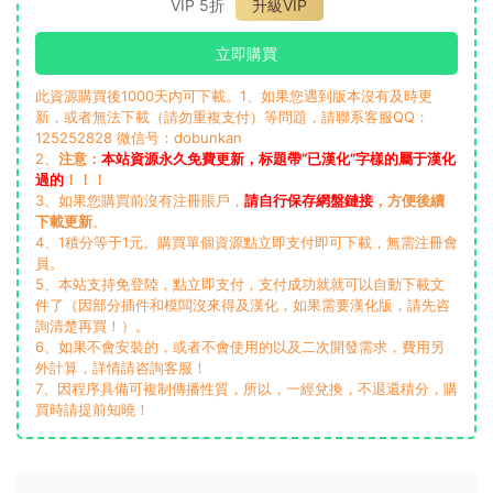
VIP 5折
升級VIP
立即購買
此資源購買後1000天内可下載。1、如果您遇到版本沒有及時更
新，或者無法下載（請勿重複支付）等問題，請聯系客服QQ：
125252828 微信号：dobunkan
2、
注意：
本站資源永久免費更新，标題帶“已漢化”字樣的屬于漢化
過的
！！！
3、如果您購買前沒有注冊賬戶，
請自行保存網盤鏈接
，方便後續
下載更新
。
4、1積分等于1元。購買單個資源點立即支付即可下載，無需注冊會
員。
5、本站支持免登陸，點立即支付，支付成功就就可以自動下載文
件了（因部分插件和模闆沒來得及漢化，如果需要漢化版，請先咨
詢清楚再買！）。
6、如果不會安裝的，或者不會使用的以及二次開發需求，費用另
外計算，詳情請咨詢客服！
7、因程序具備可複制傳播性質，所以，一經兌換，不退還積分，購
買時請提前知曉！