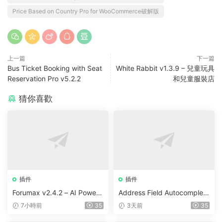
Price Based on Country Pro for WooCommerce破解版
上一篇
下一篇
Bus Ticket Booking with Seat
White Rabbit v1.3.9 – 兒童玩具
Reservation Pro v5.2.2
和兒童服裝店
猜你喜歡
插件
插件
Forumax v2.4.2 – AI Powere
Address Field Autocomplete
d Advanced Community For
For WooCommerce v1.3.2
7小時前
35
3天前
35
um Plugin