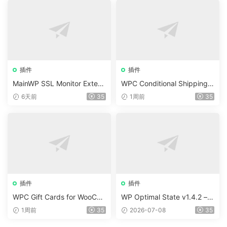
插件
插件
MainWP SSL Monitor Extens
WPC Conditional Shipping &
ion v5.2
Payments (Premium) v1.0.2
6天前
35
1周前
35
插件
插件
WPC Gift Cards for WooCo
WP Optimal State v1.4.2 –
mmerce (Premium) v1.0.2
WordPress 優化、清理和安
1周前
35
2026-07-08
35
全套件