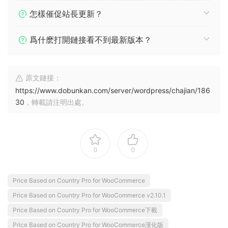
怎樣催促站長更新？
爲什麽打開鏈接看不到最新版本？
原文鏈接：
https://www.dobunkan.com/server/wordpress/chajian/186
30
，轉載請注明出處。
0
0
Price Based on Country Pro for WooCommerce
Price Based on Country Pro for WooCommerce v2.10.1
Price Based on Country Pro for WooCommerce下載
Price Based on Country Pro for WooCommerce漢化版