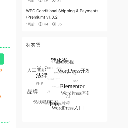
1周前
29
35
WPC Conditional Shipping & Payments
(Premium) v1.0.2
1周前
44
35
标簽雲
8
楚