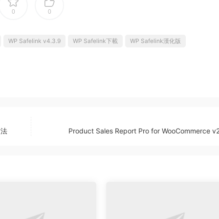
0
0
WP Safelink v4.3.9
WP Safelink下載
WP Safelink漢化版
方法
Product Sales Report Pro for WooCommerce v