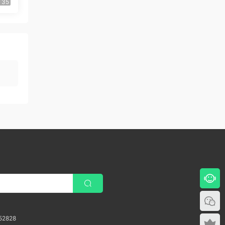
35
52828