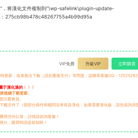
o”，将漢化文件複制到“\wp-safelink\plugin-update-
75cb98b478c48267755a4b99d95a
VIP免費
升級VIP
立即購買
時更新，或者無法下載（請勿重複支付）等問題，請聯系客服QQ：12525282
屬于漢化過的
！！！
便後續下載更新
。
無需注冊會員。
動下載文件了（因部分插件和模闆沒來得及漢化，如果需要漢化版，請先咨詢清
，費用另外計算，詳情請咨詢客服！
積分，購買時請提前知曉！