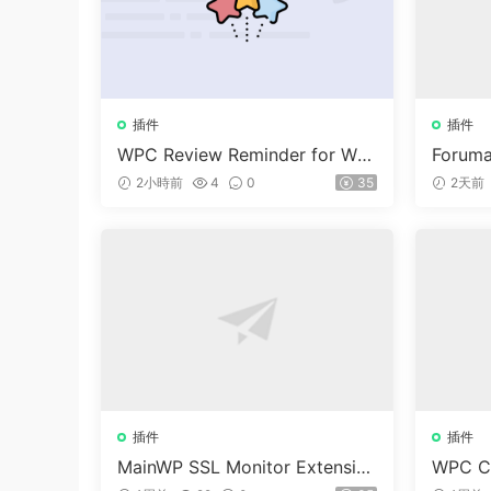
插件
插件
WPC Review Reminder for Wo
Foruma
oCommerce v1.0.4
Advanc
2小時前
4
0
35
2天前
lugin
插件
插件
MainWP SSL Monitor Extensio
WPC Co
n v5.2
ayment