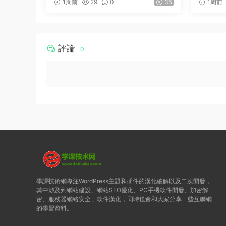
1周前
29
0
35
1周前
評論
0
學課技術網專注WordPress主題和插件的漢化破解以及二次開發，
其中涉及到網站建設、網站SEO優化、PC手機軟件開發、加密解
密、服務器網絡安全、軟件漢化，同時也會和大家分享一些互聯網
的學習資料。