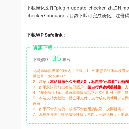
下載漢化文件“plugin-update-checker-zh_CN.m
checker\languages”目錄下即可完成漢化。注冊碼：2
下載WP Safelink：
資源下載
35
下載價格
積分
此資源購買後1000天内可下載。1、如果您遇到版本沒有及
微信号：dobunkan
2、
注意：
本站資源永久免費更新，标題帶“已漢化”字樣的
3、如果您購買前沒有注冊賬戶，
請自行保存網盤鏈接
，方
4、1積分等于1元。購買單個資源點立即支付即可下載，
5、本站支持免登陸，點立即支付，支付成功就就可以自
再買！）。
6、如果不會安裝的，或者不會使用的以及二次開發需求
7、因程序具備可複制傳播性質，所以，一經兌換，不退還