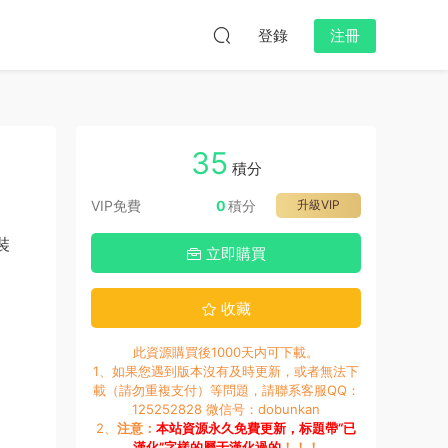
登錄
注冊
35
積分
VIP免費
0
積分
升級VIP
裝
立即購買
收藏
此資源購買後1000天内可下載。
1、如果您遇到版本沒有及時更新，或者無法下
載（請勿重複支付）等問題，請聯系客服QQ：
125252828 微信号：dobunkan
2、
注意：
本站資源永久免費更新，标題帶“已
漢化”字樣的屬于漢化過的
！！！