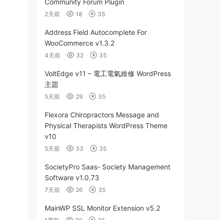
Community Forum Plugin
2天前
18
35
Address Field Autocomplete For
WooCommerce v1.3.2
4天前
32
35
VoltEdge v11 – 電工電氣維修 WordPress
主題
5天前
29
35
Flexora Chiropractors Message and
Physical Therapists WordPress Theme
v10
5天前
33
35
SocietyPro Saas- Society Management
Software v1.0.73
7天前
26
35
MainWP SSL Monitor Extension v5.2