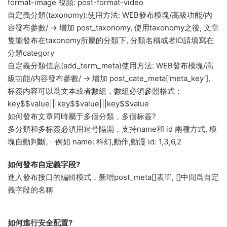
format-image 視頻: post-format-video
自定義分類(taxonomy):使用方法: WEB發布模塊/高級功能/内
容發布參數/ -> 增加 post_taxonomy, 使用taxonomy之後, 文章
隻能發布在taxonomy所屬的分類下, 分類名稱或者ID請填寫在
分類category
自定義分類信息(add_term_meta)使用方法: WEB發布模塊/高
級功能/内容發布參數/ -> 增加 post_cate_meta[‘meta_key’],
标簽内容可以爲文本或者數組，數組必須參照格式：
key$$value|||key$$value|||key$$value
如何發布文章同時屬于多個分類，多個标簽?
多分類和多标簽必須用逗号隔開，支持name和 id 兩種方式, 模
塊自動判斷。 例如 name: 科幻,動作,動漫 id: 1,3,6,2
如何發布自定義字段?
進入發布接口的編輯模式，新增post_meta[]表單, []中間爲自定
義字段的名稱
如何進行安全配置?