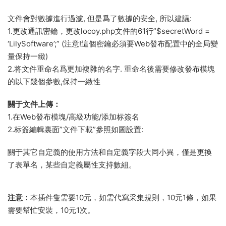
文件會對數據進行過濾, 但是爲了數據的安全, 所以建議:
1.更改通訊密鑰，更改locoy.php文件的61行”$secretWord =
‘LilySoftware’;” (注意!這個密鑰必須要Web發布配置中的全局變
量保持一緻)
2.将文件重命名爲更加複雜的名字. 重命名後需要修改發布模塊
的以下幾個參數,保持一緻性
關于文件上傳：
1.在Web發布模塊/高級功能/添加标簽名
2.标簽編輯裏面”文件下載”參照如圖設置:
關于其它自定義的使用方法和自定義字段大同小異，僅是更換
了表單名，某些自定義屬性支持數組。
注意：
本插件隻需要10元，如需代寫采集規則，10元1條，如果
需要幫忙安裝，10元1次。