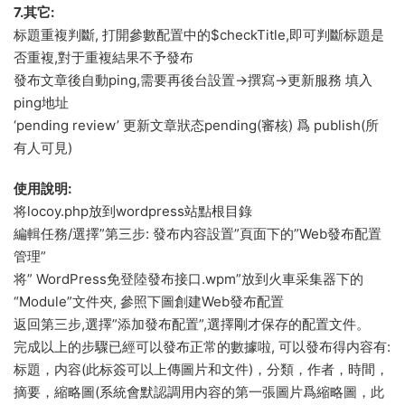
7.其它:
标題重複判斷, 打開參數配置中的$checkTitle,即可判斷标題是
否重複,對于重複結果不予發布
發布文章後自動ping,需要再後台設置->撰寫->更新服務 填入
ping地址
‘pending review’ 更新文章狀态pending(審核) 爲 publish(所
有人可見)
使用說明:
将locoy.php放到wordpress站點根目錄
編輯任務/選擇”第三步: 發布内容設置”頁面下的”Web發布配置
管理”
将” WordPress免登陸發布接口.wpm”放到火車采集器下的
“Module”文件夾, 參照下圖創建Web發布配置
返回第三步,選擇”添加發布配置”,選擇剛才保存的配置文件。
完成以上的步驟已經可以發布正常的數據啦, 可以發布得内容有:
标題，内容(此标簽可以上傳圖片和文件)，分類，作者，時間，
摘要，縮略圖(系統會默認調用内容的第一張圖片爲縮略圖，此