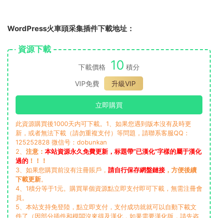
WordPress火車頭采集插件下載地址：
資源下載
10
下載價格
積分
VIP免費
升級VIP
立即購買
此資源購買後1000天内可下載。1、如果您遇到版本沒有及時更
新，或者無法下載（請勿重複支付）等問題，請聯系客服QQ：
125252828 微信号：dobunkan
2、
注意：
本站資源永久免費更新，标題帶“已漢化”字樣的屬于漢化
過的
！！！
3、如果您購買前沒有注冊賬戶，
請自行保存網盤鏈接
，方便後續
下載更新
。
4、1積分等于1元。購買單個資源點立即支付即可下載，無需注冊會
員。
5、本站支持免登陸，點立即支付，支付成功就就可以自動下載文
件了（因部分插件和模闆沒來得及漢化，如果需要漢化版，請先咨