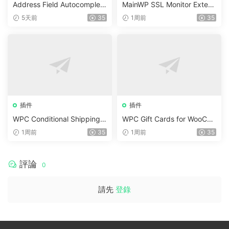
Address Field Autocomplete
MainWP SSL Monitor Extens
For WooCommerce v1.3.2
ion v5.2
5天前
35
1周前
35
插件
插件
WPC Conditional Shipping &
WPC Gift Cards for WooCo
Payments (Premium) v1.0.2
mmerce (Premium) v1.0.2
1周前
35
1周前
35
評論
0
請先
登錄