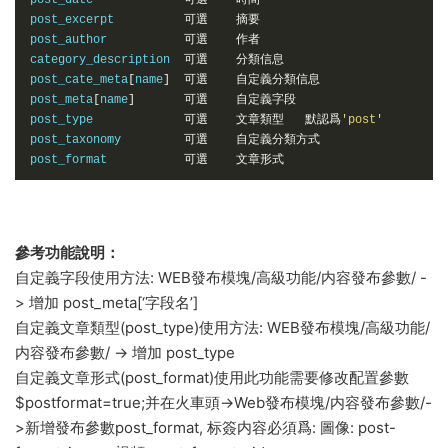
post_date             
可選
時間
post_excerpt          
可選
摘要
post_author           
可選
作者
category_description  
可選
分類信息
post_cate_meta
[
name
]
可選
自定義分類信息
post_meta
[
name
]
可選
自定義字段
post_type             
可選
文章類型
默認爲
'post'
post_taxonomy         
可選
自定義分類方式
post_format           
可選
文章形式
參考功能說明：
自定義字段使用方法: WEB發布模塊/高級功能/内容發布參數/ -
> 增加 post_meta[‘字段名’]
自定義文章類型(post_type)使用方法: WEB發布模塊/高級功能/
内容發布參數/ -> 增加 post_type
自定義文章形式(post_format)使用此功能需要修改配置參數
$postformat=true;并在火車頭->Web發布模塊/内容發布參數/-
>新增發布參數post_format, 标簽内容必須爲: 圖像: post-