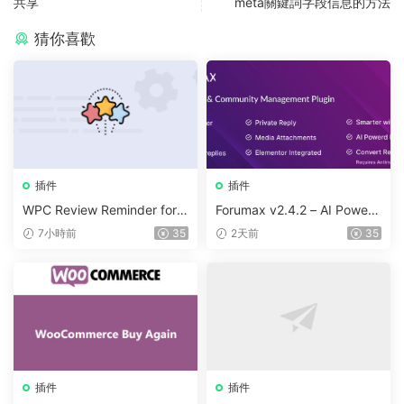
共享
meta關鍵詞字段信息的方法
猜你喜歡
插件
插件
WPC Review Reminder for
Forumax v2.4.2 – AI Powere
WooCommerce v1.0.4
d Advanced Community For
7小時前
35
2天前
35
um Plugin
插件
插件