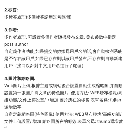
2.标簽:
多标簽處理(多個标簽請用逗号隔開)
3.作者:
多作者處理, 可設置多個作者随機發布文章, 發布參數中指定
post_author
自定義作者功能,如果提交的數據爲用戶名的話,會自動檢測系統
是否存在該用戶,如果已存在則以該用戶發布,不存在則自動新建
用戶（接口以針對中文用戶名進行了處理）
4.圖片和縮略圖:
Web圖片上傳,根據主題或網站後台設置自動生成縮略圖,并自動
設置第一張圖片爲文章的特色圖片. 使用方法: WEB發布模塊/高
級功能/文件上傳設置/->增加 圖片所在的标簽,表單名爲: fujian
遞增數字
自定定義縮略圖(特色圖像) 使用方法: WEB發布模塊/高級功能/
文件上傳設置/ 增加 縮略圖所在的标簽,表單名爲: thumb遞增數