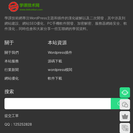
學課技術網專注WordPress主題和插件的漢化破解以及二次開發，其中涉及到
網站建設、網站SEO優化、PC手機軟件開發、加密解密、服務器網絡安全、軟
件漢化，同時也會和大家分享一些互聯網的學習資料。
關于
本站資源
關于我們
Wordpress插件
本站服務
源碼下載
行業新聞
wordpress模闆
網站優化
軟件下載
搜索
提交工單
QQ：125252828