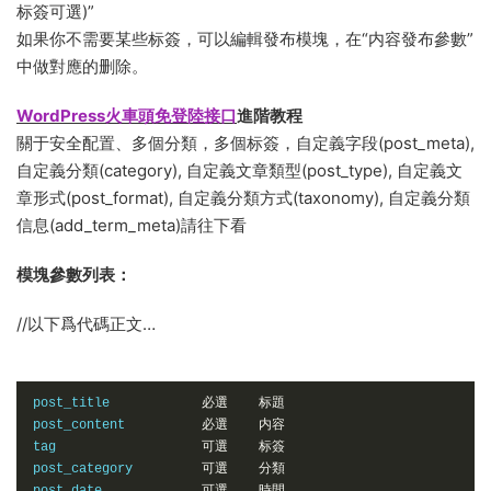
标簽可選)”
如果你不需要某些标簽，可以編輯發布模塊，在“内容發布參數”
中做對應的删除。
WordPress火車頭免登陸接口
進階教程
關于安全配置、多個分類，多個标簽，自定義字段(post_meta),
自定義分類(category), 自定義文章類型(post_type), 自定義文
章形式(post_format), 自定義分類方式(taxonomy), 自定義分類
信息(add_term_meta)請往下看
模塊參數列表：
//以下爲代碼正文…
post_title            
必選
标題
post_content          
必選
内容
tag                   
可選
标簽
post_category         
可選
分類