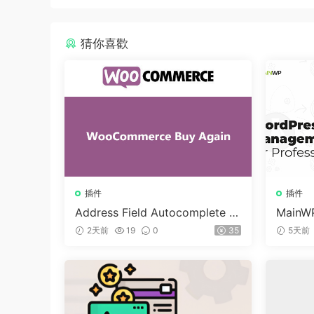
猜你喜歡
插件
插件
Address Field Autocomplete F
MainWP
or WooCommerce v1.3.2
n v5.2
2天前
19
0
35
5天前