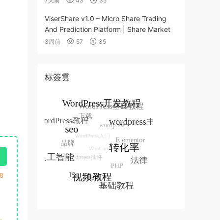
7天前
43
35
ViserShare v1.0 – Micro Share Trading
And Prediction Platform | Share Market
3周前
57
35
标簽雲
8