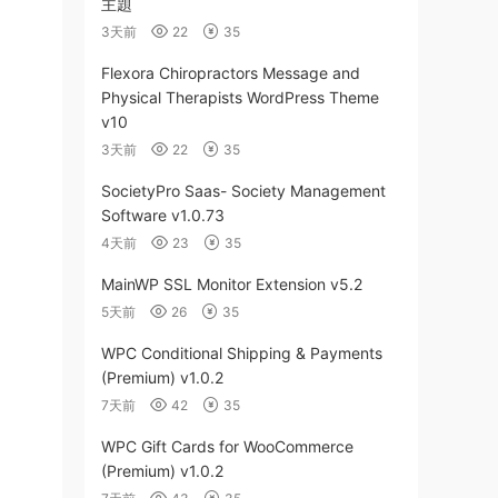
主題
3天前
22
35
Flexora Chiropractors Message and
Physical Therapists WordPress Theme
v10
3天前
22
35
SocietyPro Saas- Society Management
Software v1.0.73
4天前
23
35
MainWP SSL Monitor Extension v5.2
5天前
26
35
WPC Conditional Shipping & Payments
(Premium) v1.0.2
7天前
42
35
WPC Gift Cards for WooCommerce
(Premium) v1.0.2