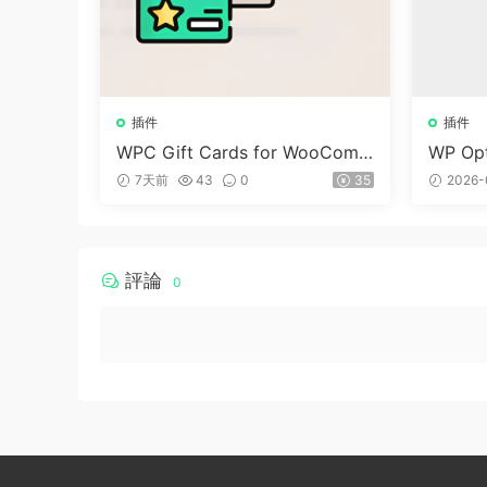
插件
插件
WPC Gift Cards for WooCom
WP Opt
merce (Premium) v1.0.2
dPre
7天前
43
0
35
2026-
評論
0