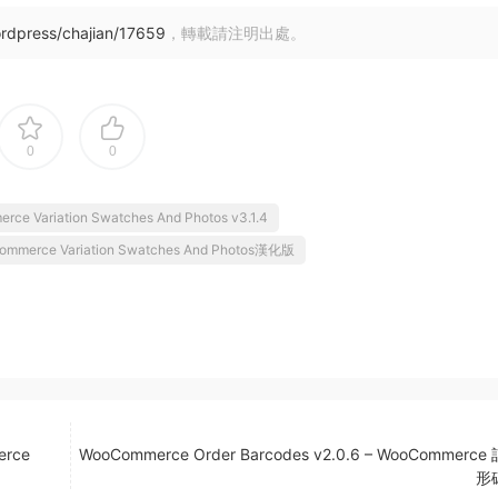
rdpress/chajian/17659
，轉載請注明出處。
0
0
ce Variation Swatches And Photos v3.1.4
mmerce Variation Swatches And Photos漢化版
erce
WooCommerce Order Barcodes v2.0.6 – WooCommerc
形