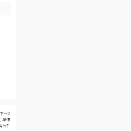
下一篇
e 訂單條
碼插件