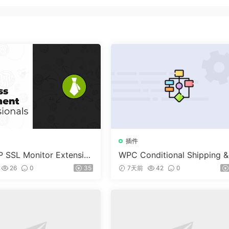
插件
 SSL Monitor Extensio
WPC Conditional Shipping &
ayments (Premium) v1.0.2
26
0
35
7天前
42
0