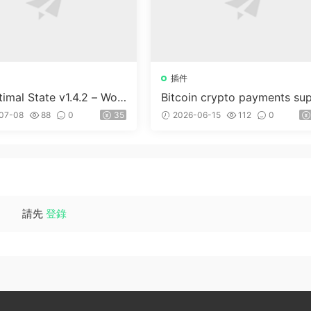
插件
imal State v1.4.2 – Wor
Bitcoin crypto payments su
ss 優化、清理和安全套件
ort for CryptoPay v1.4.3
07-08
88
0
35
2026-06-15
112
0
請先
登錄