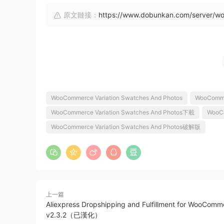
原文鏈接：
https://www.dobunkan.com/server/wo
WooCommerce Variation Swatches And Photos
WooCommer
WooCommerce Variation Swatches And Photos下載
WooCo
WooCommerce Variation Swatches And Photos破解版
上一篇
Aliexpress Dropshipping and Fulfillment for WooComm
v2.3.2（已漢化）