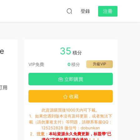
登錄
注冊
35
ce
積分
VIP免費
0
積分
升級VIP
立即購買
可用
收藏
此資源購買後1000天内可下載。
1、如果您遇到版本沒有及時更新，或者無法下
載（請勿重複支付）等問題，請聯系客服QQ：
125252828 微信号：dobunkan
2、
注意：
本站資源永久免費更新，标題帶“已
漢化”字樣的屬于漢化過的
！！！