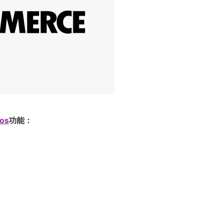
os
功能：