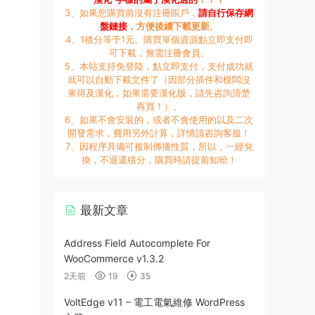
3、如果您購買前沒有注冊賬戶，
請自行保存網
盤鏈接
，方便後續下載更新
。
4、1積分等于1元。購買單個資源點立即支付即
可下載，無需注冊會員。
5、本站支持免登陸，點立即支付，支付成功就
就可以自動下載文件了（因部分插件和模闆沒
來得及漢化，如果需要漢化版，請先咨詢清楚
再買！）。
6、如果不會安裝的，或者不會使用的以及二次
開發需求，費用另外計算，詳情請咨詢客服！
7、因程序具備可複制傳播性質，所以，一經兌
換，不退還積分，購買時請提前知曉！
最新文章
Address Field Autocomplete For
WooCommerce v1.3.2
2天前
19
35
VoltEdge v11 – 電工電氣維修 WordPress