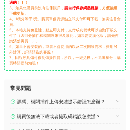
過的
！！！
3、如果您購買前沒有注冊賬戶，
請自行保存網盤鏈接
，方便後續
下載更新
。
4、1積分等于1元。購買單個資源點立即支付即可下載，無需注冊會
員。
5、本站支持免登陸，點立即支付，支付成功就就可以自動下載文
件了（因部分插件和模闆沒來得及漢化，如果需要漢化版，請先咨
詢清楚再買！）。
6、如果不會安裝的，或者不會使用的以及二次開發需求，費用另
外計算，詳情請咨詢客服！
7、因程序具備可複制傳播性質，所以，一經兌換，不退還積分，購
買時請提前知曉！
常見問題
源碼、模闆插件上傳安裝提示錯誤怎麽辦？
購買後無法下載或者提取碼錯誤怎麽辦？