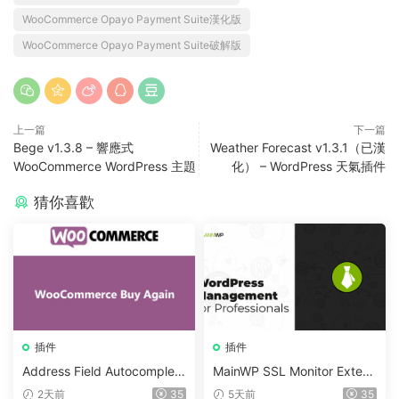
WooCommerce Opayo Payment Suite漢化版
WooCommerce Opayo Payment Suite破解版
上一篇
下一篇
Bege v1.3.8 – 響應式
Weather Forecast v1.3.1（已漢
WooCommerce WordPress 主題
化） – WordPress 天氣插件
猜你喜歡
插件
插件
Address Field Autocomplete
MainWP SSL Monitor Extens
For WooCommerce v1.3.2
ion v5.2
2天前
35
5天前
35