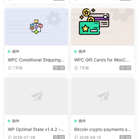
插件
插件
WPC Conditional Shipping &
WPC Gift Cards for WooCo
Payments (Premium) v1.0.2
mmerce (Premium) v1.0.2
7天前
35
7天前
35
插件
插件
WP Optimal State v1.4.2 –
Bitcoin crypto payments su
WordPress 優化、清理和安
pport for CryptoPay v1.4.3
2026-07-08
35
2026-06-15
35