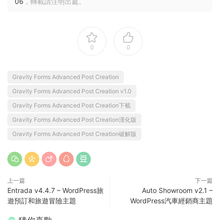
06
，轉載請注明出處。
0
0
Gravity Forms Advanced Post Creation
Gravity Forms Advanced Post Creation v1.0
Gravity Forms Advanced Post Creation下載
Gravity Forms Advanced Post Creation漢化版
Gravity Forms Advanced Post Creation破解版
上一篇
下一篇
Entrada v4.4.7 – WordPress旅
Auto Showroom v2.1 –
遊預訂和旅遊冒險主題
WordPress汽車經銷商主題