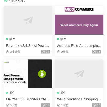
猜你喜歡
插件
插件
Forumax v2.4.2 – AI Powere
Address Field Autocomplete
d Advanced Community For
For WooCommerce v1.3.2
3小時前
35
2天前
35
um Plugin
插件
插件
MainWP SSL Monitor Extens
WPC Conditional Shipping &
ion v5.2
Payments (Premium) v1.0.2
5天前
35
1周前
35