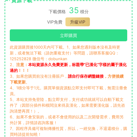
資源下載
35
下載價格
積分
VIP免費
升級VIP
立即購買
此資源購買後1000天内可下載。1、如果您遇到版本沒有及時更
新，或者無法下載（請勿重複支付）等問題，請聯系客服QQ：
125252828 微信号：dobunkan
2、
注意：
本站資源永久免費更新，标題帶“已漢化”字樣的屬于漢化
過的
！！！
3、如果您購買前沒有注冊賬戶，
請自行保存網盤鏈接
，方便後續
下載更新
。
4、1積分等于1元。購買單個資源點立即支付即可下載，無需注冊會
員。
5、本站支持免登陸，點立即支付，支付成功就就可以自動下載文
件了（因部分插件和模闆沒來得及漢化，如果需要漢化版，請先咨
詢清楚再買！）。
6、如果不會安裝的，或者不會使用的以及二次開發需求，費用另
外計算，詳情請咨詢客服！
7、因程序具備可複制傳播性質，所以，一經兌換，不退還積分，購
買時請提前知曉！