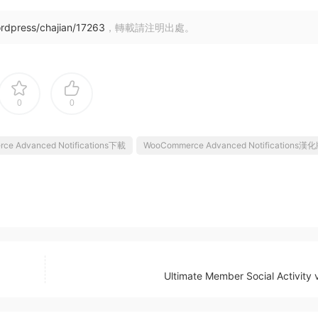
rdpress/chajian/17263
，轉載請注明出處。
0
0
ce Advanced Notifications下載
WooCommerce Advanced Notifications漢
Ultimate Member Social Activity 