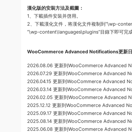
漢化版的安裝方法及截圖：
1、下載插件安裝并啓用。
2、下載漢化文件，将漢化文件複制到“\wp-content\plugin
“\wp-content\languages\plugins”目錄下即
WooCommerce Advanced Notifications更
2026.08.06 更新到WooCommerce Advanced Notif
2026.07.29 更新到WooCommerce Advanced Notif
2026.04.15 更新到WooCommerce Advanced Notif
2026.03.14 更新到WooCommerce Advanced Notif
2026.02.05 更新到WooCommerce Advanced Notif
2025.12.12 更新到WooCommerce Advanced Notif
2025.09.17 更新到WooCommerce Advanced Notif
2025.08.14 更新到WooCommerce Advanced Notif
2025.06.08 更新到WooCommerce Advanced Notif