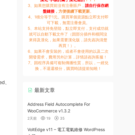
3、如果您購買前沒有注冊賬戶，
請自行保存網
盤鏈接
，方便後續下載更新
。
4、1積分等于1元。購買單個資源點立即支付即
可下載，無需注冊會員。
5、本站支持免登陸，點立即支付，支付成功就
就可以自動下載文件了（因部分插件和模闆沒
來得及漢化，如果需要漢化版，請先咨詢清楚
再買！）。
6、如果不會安裝的，或者不會使用的以及二次
開發需求，費用另外計算，詳情請咨詢客服！
7、因程序具備可複制傳播性質，所以，一經兌
換，不退還積分，購買時請提前知曉！
ed、
最新文章
Address Field Autocomplete For
WooCommerce v1.3.2
2天前
19
35
VoltEdge v11 – 電工電氣維修 WordPress