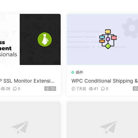
插件
 SSL Monitor Extensio
WPC Conditional Shipping &
ayments (Premium) v1.0.2
26
0
35
7天前
41
0