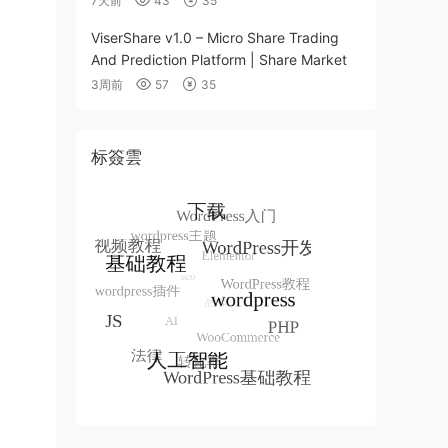
7天前
43
35
ViserShare v1.0 – Micro Share Trading
And Prediction Platform | Share Market
3周前
57
35
标簽雲