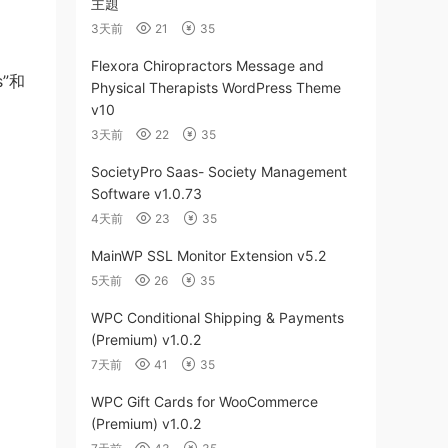
主題
3天前
21
35
Flexora Chiropractors Message and
s”和
Physical Therapists WordPress Theme
v10
3天前
22
35
SocietyPro Saas- Society Management
Software v1.0.73
4天前
23
35
MainWP SSL Monitor Extension v5.2
5天前
26
35
WPC Conditional Shipping & Payments
(Premium) v1.0.2
7天前
41
35
WPC Gift Cards for WooCommerce
(Premium) v1.0.2