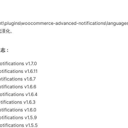
s\woocommerce-advanced-notifications\language
可完成漢化。
新日志：
ications v1.7.0
ications v1.6.11
ications v1.6.7
ications v1.6.6
ications v1.6.4
ications v1.6.3
ications v1.6.0
ications v1.5.9
ications v1.5.5