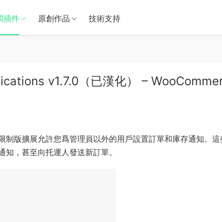
闆插件
原創作品
技術支持
fications v1.7.0（已漢化） – WooComme
 的 無限制版擴展允許您爲管理員以外的用戶設置訂單和庫存通知。這
通知，甚至向托運人發送新訂單。