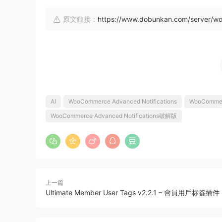
原文鏈接：
https://www.dobunkan.com/server/wo
AI
WooCommerce Advanced Notifications
WooCommer
WooCommerce Advanced Notifications破解版
上一篇
Ultimate Member User Tags v2.2.1 – 會員用戶标簽插件