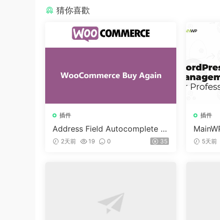
猜你喜歡
插件
插件
Address Field Autocomplete F
MainWP
or WooCommerce v1.3.2
n v5.2
2天前
19
0
35
5天前