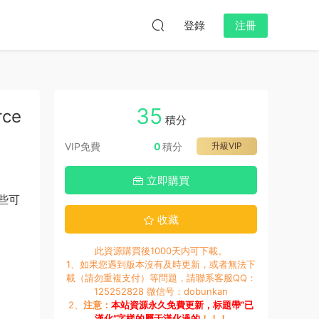
登錄
注冊
35
rce
積分
VIP免費
0
積分
升級VIP
立即購買
些可
收藏
此資源購買後1000天内可下載。
1、如果您遇到版本沒有及時更新，或者無法下
載（請勿重複支付）等問題，請聯系客服QQ：
125252828 微信号：dobunkan
2、
注意：
本站資源永久免費更新，标題帶“已
漢化”字樣的屬于漢化過的
！！！