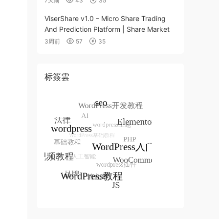
7天前
43
35
ViserShare v1.0 – Micro Share Trading
And Prediction Platform | Share Market
3周前
57
35
标簽雲