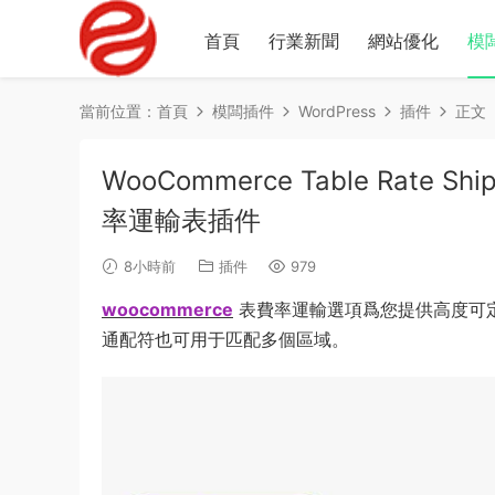
首頁
行業新聞
網站優化
模
當前位置：
首頁
模闆插件
WordPress
插件
正文
WooCommerce Table Rate Sh
率運輸表插件
8小時前
插件
979
woocommerce
表費率運輸選項爲您提供高度可
通配符也可用于匹配多個區域。