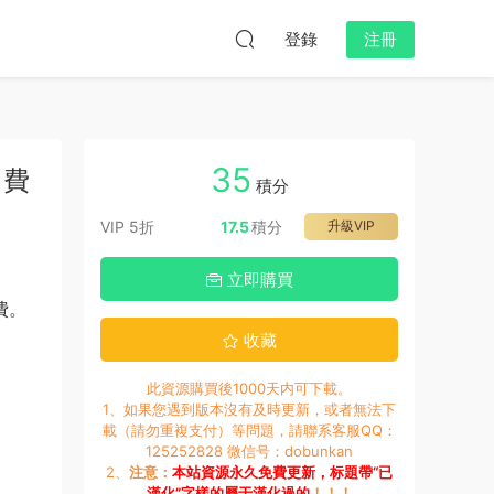
登錄
注冊
35
 費
積分
VIP 5折
17.5
積分
升級VIP
立即購買
費。
收藏
此資源購買後1000天内可下載。
1、如果您遇到版本沒有及時更新，或者無法下
載（請勿重複支付）等問題，請聯系客服QQ：
125252828 微信号：dobunkan
2、
注意：
本站資源永久免費更新，标題帶“已
漢化”字樣的屬于漢化過的
！！！