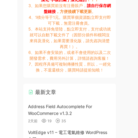
3、如果您購買前沒有注冊賬戶，
請自行保存網
盤鏈接
，方便後續下載更新
。
4、1積分等于1元。購買單個資源點立即支付即
可下載，無需注冊會員。
5、本站支持免登陸，點立即支付，支付成功就
就可以自動下載文件了（因部分插件和模闆沒
來得及漢化，如果需要漢化版，請先咨詢清楚
再買！）。
6、如果不會安裝的，或者不會使用的以及二次
開發需求，費用另外計算，詳情請咨詢客服！
7、因程序具備可複制傳播性質，所以，一經兌
換，不退還積分，購買時請提前知曉！
最新文章
Address Field Autocomplete For
WooCommerce v1.3.2
2天前
19
35
VoltEdge v11 – 電工電氣維修 WordPress