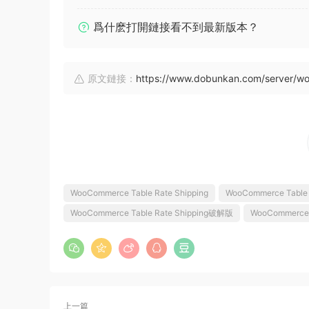
爲什麽打開鏈接看不到最新版本？
原文鏈接：
https://www.dobunkan.com/server/wo
WooCommerce Table Rate Shipping
WooCommerce Table
WooCommerce Table Rate Shipping破解版
WooCommer
上一篇