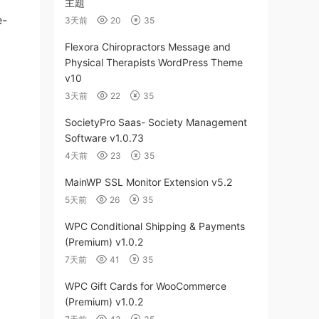
主題
e-
3天前
20
35
Flexora Chiropractors Message and
Physical Therapists WordPress Theme
v10
3天前
22
35
SocietyPro Saas- Society Management
Software v1.0.73
4天前
23
35
MainWP SSL Monitor Extension v5.2
5天前
26
35
WPC Conditional Shipping & Payments
(Premium) v1.0.2
7天前
41
35
WPC Gift Cards for WooCommerce
(Premium) v1.0.2