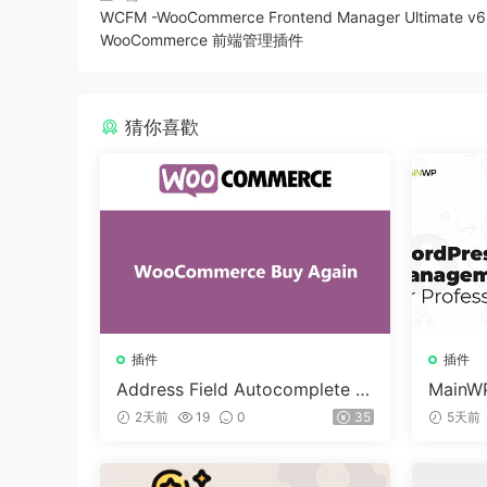
WCFM -WooCommerce Frontend Manager Ultimate v6.
WooCommerce 前端管理插件
猜你喜歡
插件
插件
Address Field Autocomplete F
MainWP
or WooCommerce v1.3.2
n v5.2
2天前
19
0
35
5天前