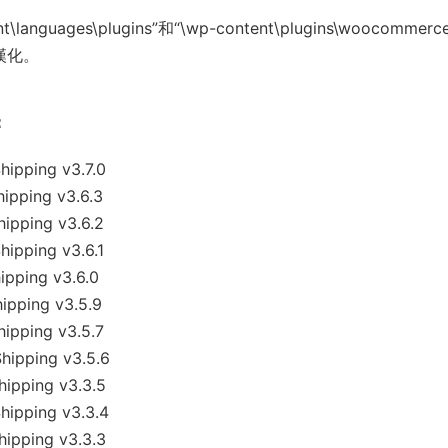
ages\plugins”和“\wp-content\plugins\woocommerc
成漢化。
：
pping v3.7.0
pping v3.6.3
pping v3.6.2
pping v3.6.1
pping v3.6.0
pping v3.5.9
pping v3.5.7
ipping v3.5.6
pping v3.3.5
ipping v3.3.4
pping v3.3.3