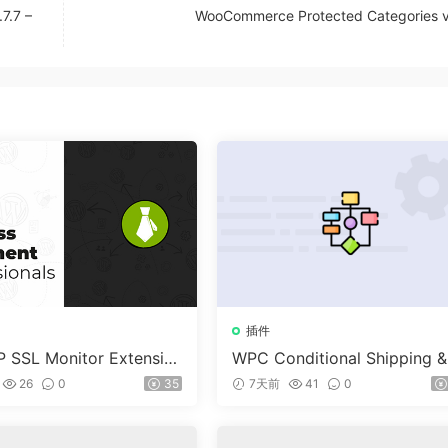
7.7 –
WooCommerce Protected Categories v
插件
 SSL Monitor Extensio
WPC Conditional Shipping &
ayments (Premium) v1.0.2
26
0
35
7天前
41
0