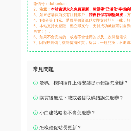
微信号：dobunkan
2、
注意：
本站資源永久免費更新，标題帶“已漢化”字樣的
3、如果您購買前沒有注冊賬戶，
請自行保存網盤鏈接
，方
4、1積分等于1元。購買單個資源點立即支付即可下載，
5、本站支持免登陸，點立即支付，支付成功就就可以自
再買！）。
6、如果不會安裝的，或者不會使用的以及二次開發需求
7、因程序具備可複制傳播性質，所以，一經兌換，不退還
常見問題
源碼、模闆插件上傳安裝提示錯誤怎麽辦？
購買後無法下載或者提取碼錯誤怎麽辦？
小白建站啥都不會怎麽辦？
怎樣催促站長更新？