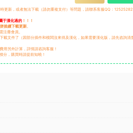
時更新，或者無法下載（請勿重複支付）等問題，請聯系客服QQ：12525282
屬于漢化過的
！！！
便後續下載更新
。
無需注冊會員。
動下載文件了（因部分插件和模闆沒來得及漢化，如果需要漢化版，請先咨詢清
，費用另外計算，詳情請咨詢客服！
積分，購買時請提前知曉！