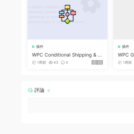
插件
插件
WPC Conditional Shipping & P
WPC Gi
ayments (Premium) v1.0.2
merce 
1周前
43
0
35
1周前
評論
0