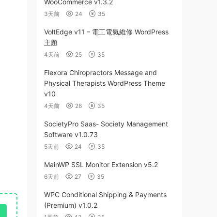
WooCommerce v1.3.2
3天前
24
35
VoltEdge v11 – 電工電氣維修 WordPress
主題
4天前
25
35
Flexora Chiropractors Message and
Physical Therapists WordPress Theme
v10
4天前
26
35
SocietyPro Saas- Society Management
Software v1.0.73
5天前
24
35
MainWP SSL Monitor Extension v5.2
6天前
27
35
WPC Conditional Shipping & Payments
(Premium) v1.0.2