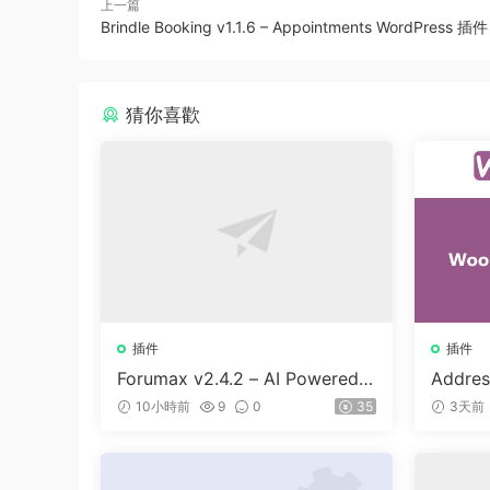
上一篇
Brindle Booking v1.1.6 – Appointments WordPress 插件
猜你喜歡
插件
插件
Forumax v2.4.2 – AI Powered
Addres
Advanced Community Forum P
or Woo
10小時前
9
0
35
3天前
lugin