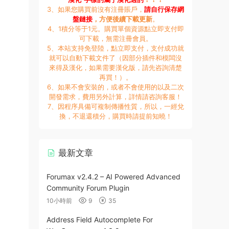
3、如果您購買前沒有注冊賬戶，
請自行保存網
盤鏈接
，方便後續下載更新
。
4、1積分等于1元。購買單個資源點立即支付即
可下載，無需注冊會員。
5、本站支持免登陸，點立即支付，支付成功就
就可以自動下載文件了（因部分插件和模闆沒
來得及漢化，如果需要漢化版，請先咨詢清楚
再買！）。
6、如果不會安裝的，或者不會使用的以及二次
開發需求，費用另外計算，詳情請咨詢客服！
7、因程序具備可複制傳播性質，所以，一經兌
換，不退還積分，購買時請提前知曉！
最新文章
Forumax v2.4.2 – AI Powered Advanced
Community Forum Plugin
10小時前
9
35
Address Field Autocomplete For