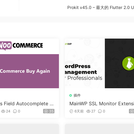
Prokit v45.0 – 最大的 Flutter 2.0
插件
s Field Autocomplete F
MainWP SSL Monitor Extens
Commerce v1.3.2
n v5.2
24
0
35
6天前
27
0