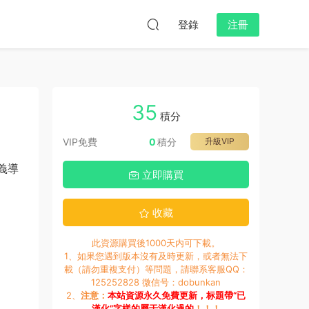
登錄
注冊
35
積分
VIP免費
0
積分
升級VIP
定義導
立即購買
收藏
此資源購買後1000天内可下載。
1、如果您遇到版本沒有及時更新，或者無法下
載（請勿重複支付）等問題，請聯系客服QQ：
125252828 微信号：dobunkan
2、
注意：
本站資源永久免費更新，标題帶“已
漢化”字樣的屬于漢化過的
！！！