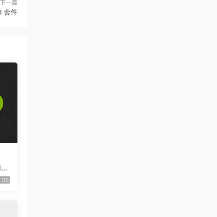
下一篇
 UI 套件
io
35