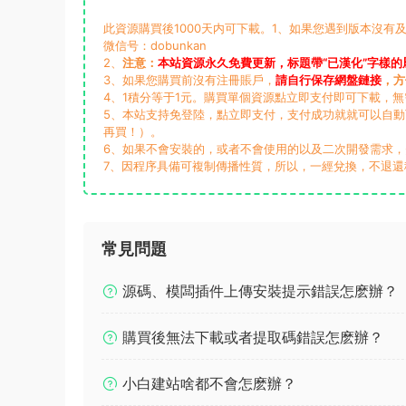
此資源購買後1000天内可下載。1、如果您遇到版本沒有及
微信号：dobunkan
2、
注意：
本站資源永久免費更新，标題帶“已漢化”字樣的
3、如果您購買前沒有注冊賬戶，
請自行保存網盤鏈接
，方
4、1積分等于1元。購買單個資源點立即支付即可下載，
5、本站支持免登陸，點立即支付，支付成功就就可以自
再買！）。
6、如果不會安裝的，或者不會使用的以及二次開發需求
7、因程序具備可複制傳播性質，所以，一經兌換，不退還
常見問題
源碼、模闆插件上傳安裝提示錯誤怎麽辦？
購買後無法下載或者提取碼錯誤怎麽辦？
小白建站啥都不會怎麽辦？