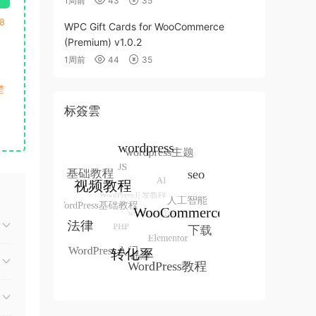
1周前
43
35
8
WPC Gift Cards for WooCommerce
(Premium) v1.0.2
1周前
44
35
楚
标簽雲