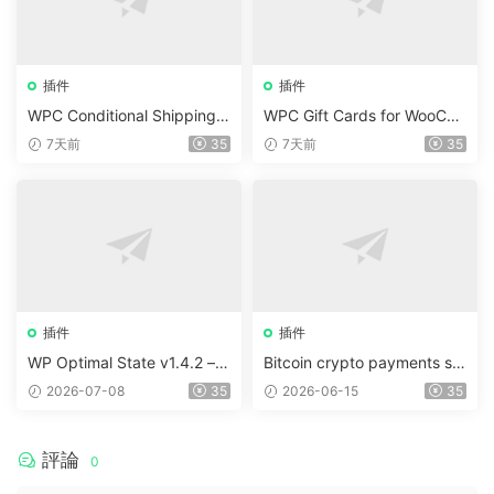
插件
插件
WPC Conditional Shipping &
WPC Gift Cards for WooCo
Payments (Premium) v1.0.2
mmerce (Premium) v1.0.2
7天前
35
7天前
35
插件
插件
WP Optimal State v1.4.2 –
Bitcoin crypto payments su
WordPress 優化、清理和安
pport for CryptoPay v1.4.3
2026-07-08
35
2026-06-15
35
全套件
評論
0