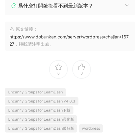
爲什麽打開鏈接看不到最新版本？
原文鏈接：
https://www.dobunkan.com/server/wordpress/chajian/167
27
，轉載請注明出處。
0
0
Uncanny Groups for LearnDash
Uncanny Groups for LearnDash v4.0.3
Uncanny Groups for LearnDash下載
Uncanny Groups for LearnDash漢化版
Uncanny Groups for LearnDash破解版
wordpress