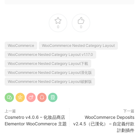
0
0
WooCommerce
WooCommmerce Nested Category Layout
WooCommmerce Nested Category Layout v1.17.0
WooCommmerce Nested Category Layout下載
WooCommmerce Nested Category Layout漢化版
WooCommmerce Nested Category Layout破解版
上一篇
下一篇
Cosmetro v4.0.6 – 化妝品商店
WooCommerce Deposits
Elementor WooCommerce 主題
v2.4.5（已漢化） – 自定義付款
計劃插件