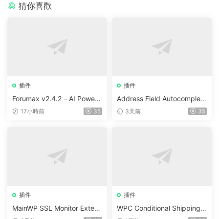
猜你喜歡
插件
插件
Forumax v2.4.2 – AI Powere
Address Field Autocomplete
d Advanced Community For
For WooCommerce v1.3.2
17小時前
35
3天前
35
um Plugin
插件
插件
MainWP SSL Monitor Extens
WPC Conditional Shipping &
ion v5.2
Payments (Premium) v1.0.2