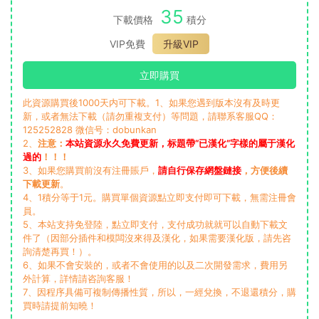
35
下載價格
積分
VIP免費
升級VIP
立即購買
此資源購買後1000天内可下載。1、如果您遇到版本沒有及時更
新，或者無法下載（請勿重複支付）等問題，請聯系客服QQ：
125252828 微信号：dobunkan
2、
注意：
本站資源永久免費更新，标題帶“已漢化”字樣的屬于漢化
過的
！！！
3、如果您購買前沒有注冊賬戶，
請自行保存網盤鏈接
，方便後續
下載更新
。
4、1積分等于1元。購買單個資源點立即支付即可下載，無需注冊會
員。
5、本站支持免登陸，點立即支付，支付成功就就可以自動下載文
件了（因部分插件和模闆沒來得及漢化，如果需要漢化版，請先咨
詢清楚再買！）。
6、如果不會安裝的，或者不會使用的以及二次開發需求，費用另
外計算，詳情請咨詢客服！
7、因程序具備可複制傳播性質，所以，一經兌換，不退還積分，購
買時請提前知曉！