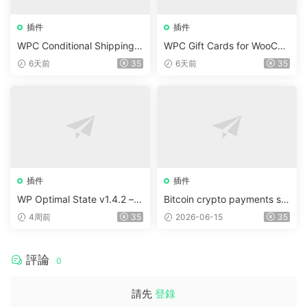
插件
插件
WPC Conditional Shipping &
WPC Gift Cards for WooCo
Payments (Premium) v1.0.2
mmerce (Premium) v1.0.2
6天前
35
6天前
35
插件
插件
WP Optimal State v1.4.2 –
Bitcoin crypto payments su
WordPress 優化、清理和安
pport for CryptoPay v1.4.3
4周前
35
2026-06-15
35
全套件
評論
0
請先
登錄