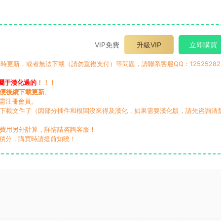
VIP免費
升級VIP
立即購買
時更新，或者無法下載（請勿重複支付）等問題，請聯系客服QQ：12525282
屬于漢化過的
！！！
便後續下載更新
。
無需注冊會員。
動下載文件了（因部分插件和模闆沒來得及漢化，如果需要漢化版，請先咨詢清
，費用另外計算，詳情請咨詢客服！
積分，購買時請提前知曉！