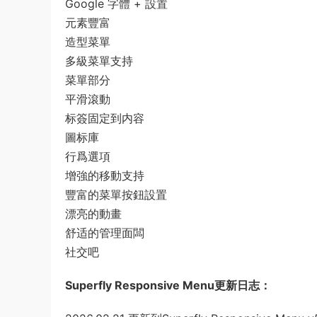
Google 字體 + 設置
元素豐富
造型菜單
多級菜單支持
菜單部分
平滑滾動
标簽固定到内容
圖标庫
行爲選項
增強的移動支持
豐富的菜單按鈕設置
漂亮的動畫
舒适的管理面闆
社交吧
Superfly Responsive Menu更新日志：