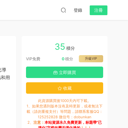
登錄
注冊
35
積分
VIP免費
0
積分
升級VIP
态導
立即購買
易和用
收藏
此資源購買後1000天内可下載。
1、如果您遇到版本沒有及時更新，或者無法下
載（請勿重複支付）等問題，請聯系客服QQ：
125252828 微信号：dobunkan
2、
注意：
本站資源永久免費更新，标題帶“已
漢化”字樣的屬于漢化過的
！！！