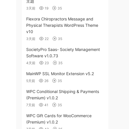
主題
3天前
19
35
Flexora Chiropractors Message and
Physical Therapists WordPress Theme
v10
3天前
22
35
SocietyPro Saas- Society Management
Software v1.0.73
4天前
23
35
MainWP SSL Monitor Extension v5.2
5天前
26
35
WPC Conditional Shipping & Payments
(Premium) v1.0.2
7天前
41
35
WPC Gift Cards for WooCommerce
(Premium) v1.0.2