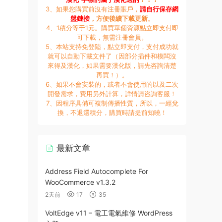
3、如果您購買前沒有注冊賬戶，
請自行保存網
盤鏈接
，方便後續下載更新
。
4、1積分等于1元。購買單個資源點立即支付即
可下載，無需注冊會員。
5、本站支持免登陸，點立即支付，支付成功就
就可以自動下載文件了（因部分插件和模闆沒
來得及漢化，如果需要漢化版，請先咨詢清楚
再買！）。
6、如果不會安裝的，或者不會使用的以及二次
開發需求，費用另外計算，詳情請咨詢客服！
7、因程序具備可複制傳播性質，所以，一經兌
換，不退還積分，購買時請提前知曉！
最新文章
Address Field Autocomplete For
WooCommerce v1.3.2
2天前
17
35
VoltEdge v11 – 電工電氣維修 WordPress