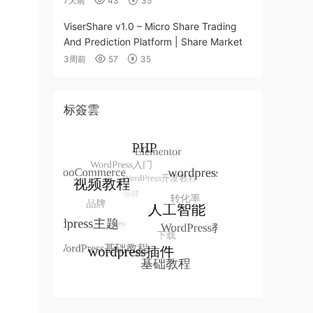
7天前
43
35
ViserShare v1.0 – Micro Share Trading
And Prediction Platform | Share Market
3周前
57
35
标簽雲