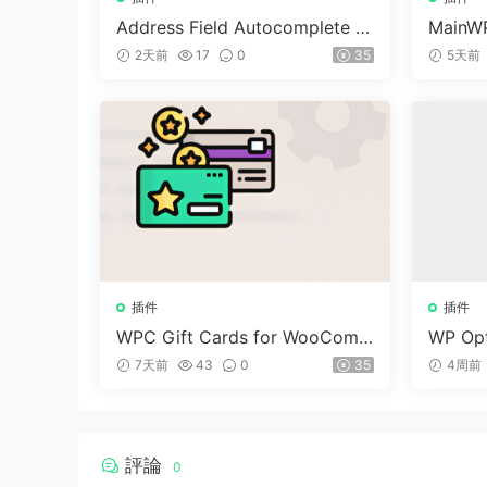
Address Field Autocomplete F
MainWP
or WooCommerce v1.3.2
n v5.2
2天前
17
0
35
5天前
插件
插件
WPC Gift Cards for WooCom
WP Opt
merce (Premium) v1.0.2
dPre
7天前
43
0
35
4周前
評論
0