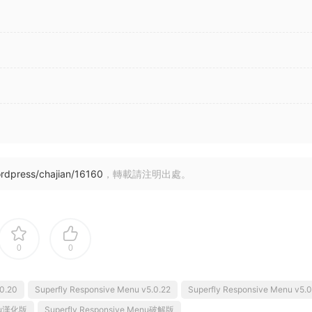
rdpress/chajian/16160
，轉載請注明出處。
0
0
.0.20
Superfly Responsive Menu v5.0.22
Superfly Responsive Menu v5.0
enu漢化版
Superfly Responsive Menu破解版