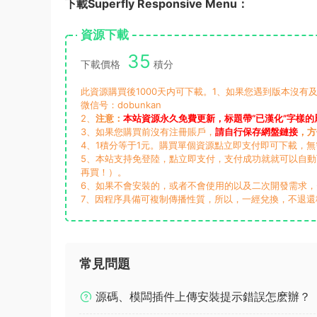
下載Superfly Responsive Menu：
資源下載
35
下載價格
積分
此資源購買後1000天内可下載。1、如果您遇到版本沒有及
微信号：dobunkan
2、
注意：
本站資源永久免費更新，标題帶“已漢化”字樣的
3、如果您購買前沒有注冊賬戶，
請自行保存網盤鏈接
，方
4、1積分等于1元。購買單個資源點立即支付即可下載，
5、本站支持免登陸，點立即支付，支付成功就就可以自
再買！）。
6、如果不會安裝的，或者不會使用的以及二次開發需求
7、因程序具備可複制傳播性質，所以，一經兌換，不退還
常見問題
源碼、模闆插件上傳安裝提示錯誤怎麽辦？