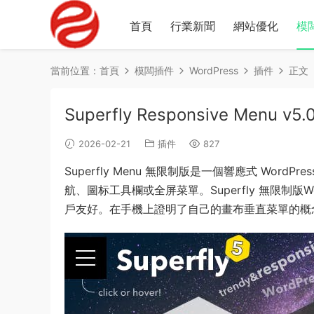
首頁
行業新聞
網站優化
模
當前位置：
首頁
模闆插件
WordPress
插件
正文
Superfly Responsive Menu v
2026-02-21
插件
827
Superfly Menu 無限制版是一個響應式 Wor
航、圖标工具欄或全屏菜單。Superfly 無限制版Wo
戶友好。在手機上證明了自己的畫布垂直菜單的概