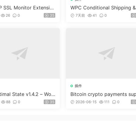
 SSL Monitor Extensio
WPC Conditional Shipping &
ayments (Premium) v1.0.2
26
0
35
7天前
41
0
插件
imal State v1.4.2 – Wor
Bitcoin crypto payments su
ss 優化、清理和安全套件
ort for CryptoPay v1.4.3
88
0
35
2026-06-15
111
0