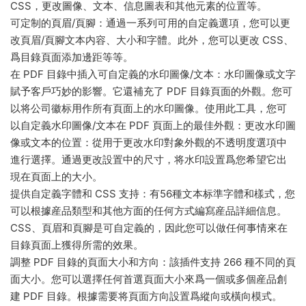
CSS，更改圖像、文本、信息圖表和其他元素的位置等。
可定制的頁眉/頁腳：通過一系列可用的自定義選項，您可以更
改頁眉/頁腳文本内容、大小和字體。此外，您可以更改 CSS、
爲目錄頁面添加邊距等等。
在 PDF 目錄中插入可自定義的水印圖像/文本：水印圖像或文字
賦予客戶巧妙的影響。它還補充了 PDF 目錄頁面的外觀。您可
以将公司徽标用作所有頁面上的水印圖像。使用此工具，您可
以自定義水印圖像/文本在 PDF 頁面上的最佳外觀：更改水印圖
像或文本的位置：從用于更改水印對象外觀的不透明度選項中
進行選擇。通過更改設置中的尺寸，将水印設置爲您希望它出
現在頁面上的大小。
提供自定義字體和 CSS 支持：有56種文本标準字體和樣式，您
可以根據産品類型和其他方面的任何方式編寫産品詳細信息。
CSS、頁眉和頁腳是可自定義的，因此您可以做任何事情來在
目錄頁面上獲得所需的效果。
調整 PDF 目錄的頁面大小和方向：該插件支持 266 種不同的頁
面大小。您可以選擇任何首選頁面大小來爲一個或多個産品創
建 PDF 目錄。根據需要将頁面方向設置爲縱向或橫向模式。