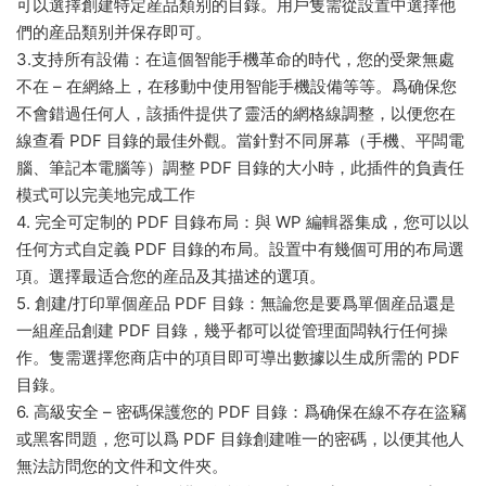
可以選擇創建特定産品類别的目錄。用戶隻需從設置中選擇他
們的産品類别并保存即可。
3.支持所有設備：在這個智能手機革命的時代，您的受衆無處
不在 – 在網絡上，在移動中使用智能手機設備等等。爲确保您
不會錯過任何人，該插件提供了靈活的網格線調整，以便您在
線查看 PDF 目錄的最佳外觀。當針對不同屏幕（手機、平闆電
腦、筆記本電腦等）調整 PDF 目錄的大小時，此插件的負責任
模式可以完美地完成工作
4. 完全可定制的 PDF 目錄布局：與 WP 編輯器集成，您可以以
任何方式自定義 PDF 目錄的布局。設置中有幾個可用的布局選
項。選擇最适合您的産品及其描述的選項。
5. 創建/打印單個産品 PDF 目錄：無論您是要爲單個産品還是
一組産品創建 PDF 目錄，幾乎都可以從管理面闆執行任何操
作。隻需選擇您商店中的項目即可導出數據以生成所需的 PDF
目錄。
6. 高級安全 – 密碼保護您的 PDF 目錄：爲确保在線不存在盜竊
或黑客問題，您可以爲 PDF 目錄創建唯一的密碼，以便其他人
無法訪問您的文件和文件夾。