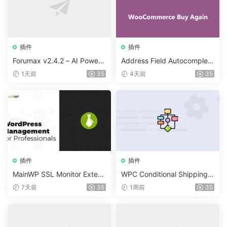
插件
插件
Forumax v2.4.2 – AI Powere
Address Field Autocomplete
d Advanced Community For
For WooCommerce v1.3.2
1天前
35
4天前
35
um Plugin
插件
插件
MainWP SSL Monitor Extens
WPC Conditional Shipping &
ion v5.2
Payments (Premium) v1.0.2
7天前
35
1周前
35