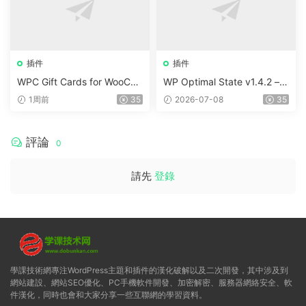
插件
插件
WPC Gift Cards for WooCo
WP Optimal State v1.4.2 –
mmerce (Premium) v1.0.2
WordPress 優化、清理和安
1周前
35
2026-07-08
35
全套件
評論
0
請先
登錄
學課技術網專注WordPress主題和插件的漢化破解以及二次開發，其中涉及到
網站建設、網站SEO優化、PC手機軟件開發、加密解密、服務器網絡安全、軟
件漢化，同時也會和大家分享一些互聯網的學習資料。