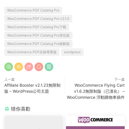
WooCommerce PDF Catalog Pro
WooCommerce PDF Catalog Pro v2.1.0
WooCommerce PDF Catalog Pro下載
WooCommerce PDF Catalog Pro漢化版
WooCommerce PDF Catalog Pro破解版
WooCommerce PDF目錄專業版
wordpress
上一篇
下一篇
Affiliate Booster v2.1.23無限制
WooCommerce Flying Cart
版 – WordPress公司主題
v1.6.2無限制版（已漢化） –
WooCommerce 浮動購物車插件
猜你喜歡