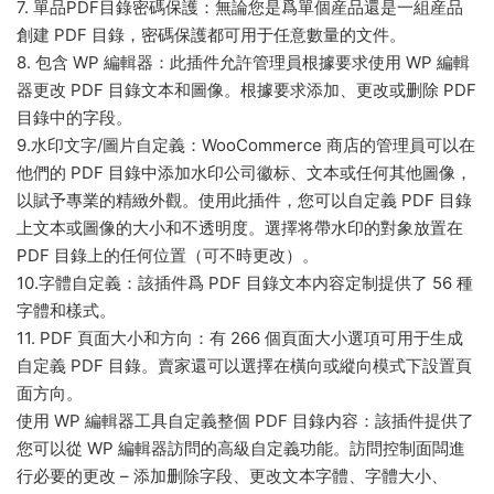
7. 單品PDF目錄密碼保護：無論您是爲單個産品還是一組産品
創建 PDF 目錄，密碼保護都可用于任意數量的文件。
8. 包含 WP 編輯器：此插件允許管理員根據要求使用 WP 編輯
器更改 PDF 目錄文本和圖像。根據要求添加、更改或删除 PDF
目錄中的字段。
9.水印文字/圖片自定義：WooCommerce 商店的管理員可以在
他們的 PDF 目錄中添加水印公司徽标、文本或任何其他圖像，
以賦予專業的精緻外觀。使用此插件，您可以自定義 PDF 目錄
上文本或圖像的大小和不透明度。選擇将帶水印的對象放置在
PDF 目錄上的任何位置（可不時更改）。
10.字體自定義：該插件爲 PDF 目錄文本内容定制提供了 56 種
字體和樣式。
11. PDF 頁面大小和方向：有 266 個頁面大小選項可用于生成
自定義 PDF 目錄。賣家還可以選擇在橫向或縱向模式下設置頁
面方向。
使用 WP 編輯器工具自定義整個 PDF 目錄内容：該插件提供了
您可以從 WP 編輯器訪問的高級自定義功能。訪問控制面闆進
行必要的更改 – 添加删除字段、更改文本字體、字體大小、