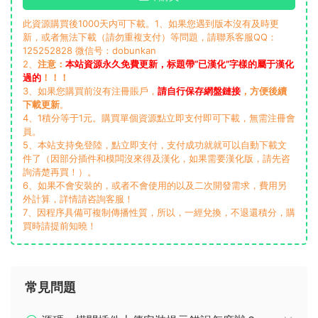
此資源購買後1000天内可下載。1、如果您遇到版本沒有及時更
新，或者無法下載（請勿重複支付）等問題，請聯系客服QQ：
125252828 微信号：dobunkan
2、
注意：
本站資源永久免費更新，标題帶“已漢化”字樣的屬于漢化
過的
！！！
3、如果您購買前沒有注冊賬戶，
請自行保存網盤鏈接
，方便後續
下載更新
。
4、1積分等于1元。購買單個資源點立即支付即可下載，無需注冊會
員。
5、本站支持免登陸，點立即支付，支付成功就就可以自動下載文
件了（因部分插件和模闆沒來得及漢化，如果需要漢化版，請先咨
詢清楚再買！）。
6、如果不會安裝的，或者不會使用的以及二次開發需求，費用另
外計算，詳情請咨詢客服！
7、因程序具備可複制傳播性質，所以，一經兌換，不退還積分，購
買時請提前知曉！
常見問題