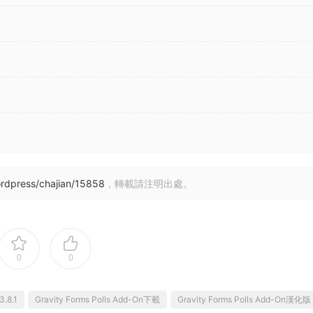
rdpress/chajian/15858
，轉載請注明出處。
0
0
3.8.1
Gravity Forms Polls Add-On下載
Gravity Forms Polls Add-On漢化版