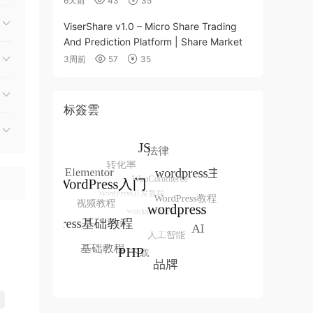
6天前
43
35
ViserShare v1.0 – Micro Share Trading
And Prediction Platform | Share Market
3周前
57
35
标簽雲