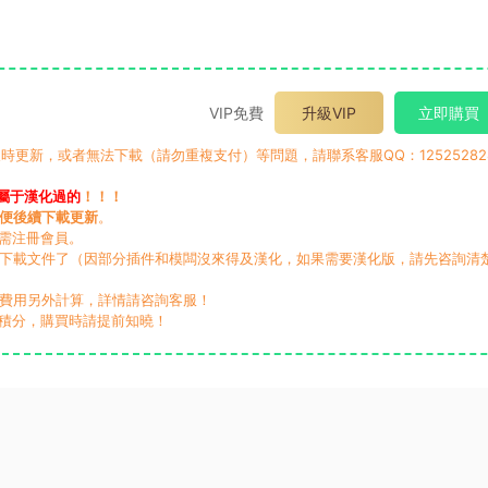
VIP免費
升級VIP
立即購買
時更新，或者無法下載（請勿重複支付）等問題，請聯系客服QQ：12525282
屬于漢化過的
！！！
便後續下載更新
。
無需注冊會員。
動下載文件了（因部分插件和模闆沒來得及漢化，如果需要漢化版，請先咨詢清
，費用另外計算，詳情請咨詢客服！
積分，購買時請提前知曉！