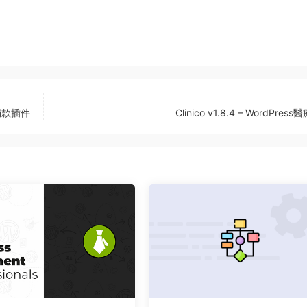
e 捐款插件
Clinico v1.8.4 – WordPres