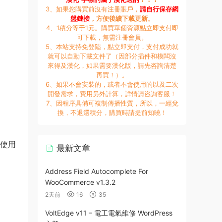
3、如果您購買前沒有注冊賬戶，
請自行保存網
盤鏈接
，方便後續下載更新
。
4、1積分等于1元。購買單個資源點立即支付即
可下載，無需注冊會員。
5、本站支持免登陸，點立即支付，支付成功就
就可以自動下載文件了（因部分插件和模闆沒
來得及漢化，如果需要漢化版，請先咨詢清楚
再買！）。
6、如果不會安裝的，或者不會使用的以及二次
開發需求，費用另外計算，詳情請咨詢客服！
7、因程序具備可複制傳播性質，所以，一經兌
換，不退還積分，購買時請提前知曉！
或使用
最新文章
Address Field Autocomplete For
WooCommerce v1.3.2
2天前
16
35
VoltEdge v11 – 電工電氣維修 WordPress