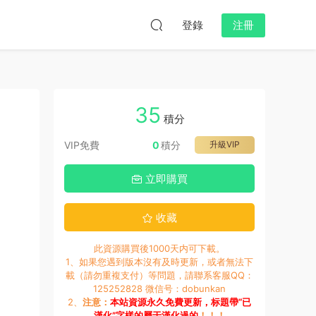
登錄
注冊
35
積分
VIP免費
0
積分
升級VIP
立即購買
收藏
此資源購買後1000天内可下載。
1、如果您遇到版本沒有及時更新，或者無法下
載（請勿重複支付）等問題，請聯系客服QQ：
125252828 微信号：dobunkan
2、
注意：
本站資源永久免費更新，标題帶“已
漢化”字樣的屬于漢化過的
！！！