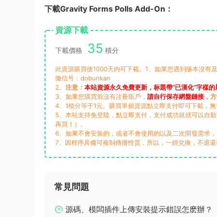
下載Gravity Forms Polls Add-On：
資源下載
35
下載價格
積分
此資源購買後1000天内可下載。1、如果您遇到版本沒有及
微信号：dobunkan
2、
注意：
本站資源永久免費更新，标題帶“已漢化”字樣的
3、如果您購買前沒有注冊賬戶，
請自行保存網盤鏈接
，方
4、1積分等于1元。購買單個資源點立即支付即可下載，
5、本站支持免登陸，點立即支付，支付成功就就可以自
再買！）。
6、如果不會安裝的，或者不會使用的以及二次開發需求
7、因程序具備可複制傳播性質，所以，一經兌換，不退還
常見問題
源碼、模闆插件上傳安裝提示錯誤怎麽辦？