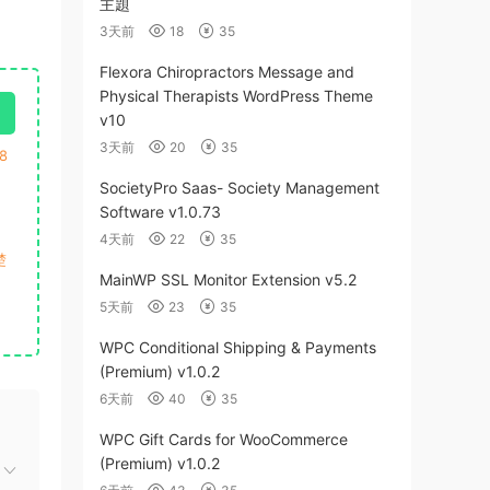
主題
3天前
18
35
Flexora Chiropractors Message and
Physical Therapists WordPress Theme
v10
3天前
20
35
8
SocietyPro Saas- Society Management
Software v1.0.73
4天前
22
35
楚
MainWP SSL Monitor Extension v5.2
5天前
23
35
WPC Conditional Shipping & Payments
(Premium) v1.0.2
6天前
40
35
WPC Gift Cards for WooCommerce
(Premium) v1.0.2