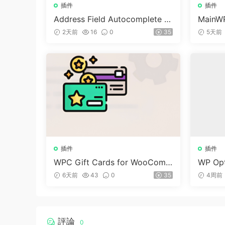
插件
插件
Address Field Autocomplete F
MainWP
or WooCommerce v1.3.2
n v5.2
2天前
16
0
35
5天前
插件
插件
WPC Gift Cards for WooCom
WP Opt
merce (Premium) v1.0.2
dPre
6天前
43
0
35
4周前
評論
0