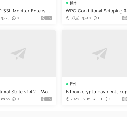
插件
 SSL Monitor Extensio
WPC Conditional Shipping &
ayments (Premium) v1.0.2
23
0
35
6天前
40
0
插件
imal State v1.4.2 – Wor
Bitcoin crypto payments su
ss 優化、清理和安全套件
ort for CryptoPay v1.4.3
88
0
35
2026-06-15
111
0