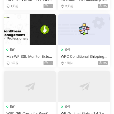
d Advanced Community For
For WooCommerce v1.3.2
1天前
35
3天前
35
um Plugin
插件
插件
MainWP SSL Monitor Extens
WPC Conditional Shipping &
ion v5.2
Payments (Premium) v1.0.2
6天前
35
1周前
35
插件
插件
WPC Gift Cards for WooCo
WP Optimal State v1.4.2 –