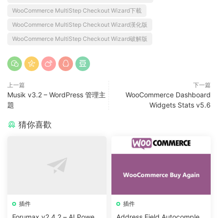
WooCommerce MultiStep Checkout Wizard下載
WooCommerce MultiStep Checkout Wizard漢化版
WooCommerce MultiStep Checkout Wizard破解版
上一篇
下一篇
Musik v3.2 – WordPress 管理主
WooCommerce Dashboard
題
Widgets Stats v5.6
猜你喜歡
插件
插件
Forumax v2.4.2 – AI Powere
Address Field Autocomplete