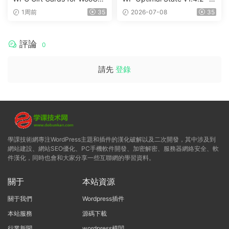
mmerce (Premium) v1.0.2
WordPress 優化、清理和安
1周前
35
2026-07-08
35
全套件
評論
0
請先
登錄
學課技術網專注WordPress主題和插件的漢化破解以及二次開發，其中涉及到
網站建設、網站SEO優化、PC手機軟件開發、加密解密、服務器網絡安全、軟
件漢化，同時也會和大家分享一些互聯網的學習資料。
關于
本站資源
關于我們
Wordpress插件
本站服務
源碼下載
行業新聞
wordpress模闆