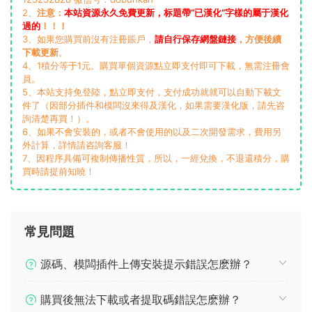
2、
注意：
本站資源永久免費更新，标題帶“已漢化”字樣的屬于漢化
過的
！！！
3、如果您購買前沒有注冊賬戶，
請自行保存網盤鏈接
，方便後續
下載更新
。
4、1積分等于1元。購買單個資源點立即支付即可下載，無需注冊會
員。
5、本站支持免登陸，點立即支付，支付成功就就可以自動下載文
件了（因部分插件和模闆沒來得及漢化，如果需要漢化版，請先咨
詢清楚再買！）。
6、如果不會安裝的，或者不會使用的以及二次開發需求，費用另
外計算，詳情請咨詢客服！
7、因程序具備可複制傳播性質，所以，一經兌換，不退還積分，購
買時請提前知曉！
常見問題
源碼、模闆插件上傳安裝提示錯誤怎麽辦？
購買後無法下載或者提取碼錯誤怎麽辦？