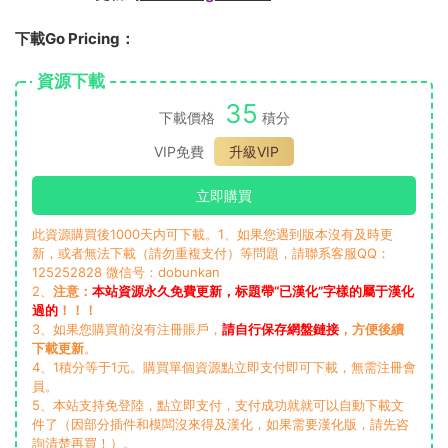
下載Go Pricing：
資源下載
35
下載價格
積分
VIP免費
升級VIP
立即購買
此資源購買後1000天内可下載。1、如果您遇到版本沒有及時更
新，或者無法下載（請勿重複支付）等問題，請聯系客服QQ：
125252828 微信号：dobunkan
2、
注意：
本站資源永久免費更新，标題帶“已漢化”字樣的屬于漢化
過的
！！！
3、如果您購買前沒有注冊賬戶，
請自行保存網盤鏈接
，方便後續
下載更新
。
4、1積分等于1元。購買單個資源點立即支付即可下載，無需注冊會
員。
5、本站支持免登陸，點立即支付，支付成功就就可以自動下載文
件了（因部分插件和模闆沒來得及漢化，如果需要漢化版，請先咨
詢清楚再買！）。