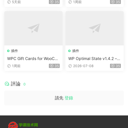
ion v5.2
Payments (Premium) v1.0.2
5天前
35
1周前
35
插件
插件
WPC Gift Cards for WooCo
WP Optimal State v1.4.2 –
mmerce (Premium) v1.0.2
WordPress 優化、清理和安
1周前
35
2026-07-08
35
全套件
評論
0
請先
登錄