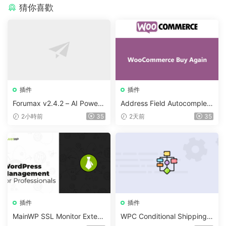
猜你喜歡
插件
插件
Forumax v2.4.2 – AI Powere
Address Field Autocomplete
d Advanced Community For
For WooCommerce v1.3.2
2小時前
35
2天前
35
um Plugin
插件
插件
MainWP SSL Monitor Extens
WPC Conditional Shipping &