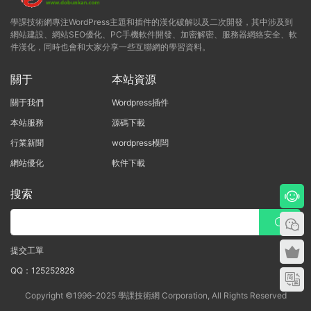
學課技術網專注WordPress主題和插件的漢化破解以及二次開發，其中涉及到
網站建設、網站SEO優化、PC手機軟件開發、加密解密、服務器網絡安全、軟
件漢化，同時也會和大家分享一些互聯網的學習資料。
關于
本站資源
關于我們
Wordpress插件
本站服務
源碼下載
行業新聞
wordpress模闆
網站優化
軟件下載
搜索
提交工單
QQ：125252828
Copyright ©1996-2025 學課技術網 Corporation, All Rights Reserved