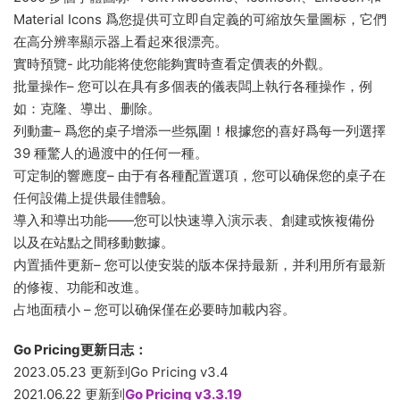
Material Icons 爲您提供可立即自定義的可縮放矢量圖标，它們
在高分辨率顯示器上看起來很漂亮。
實時預覽- 此功能将使您能夠實時查看定價表的外觀。
批量操作– 您可以在具有多個表的儀表闆上執行各種操作，例
如：克隆、導出、删除。
列動畫– 爲您的桌子增添一些氛圍！根據您的喜好爲每一列選擇
39 種驚人的過渡中的任何一種。
可定制的響應度– 由于有各種配置選項，您可以确保您的桌子在
任何設備上提供最佳體驗。
導入和導出功能——您可以快速導入演示表、創建或恢複備份
以及在站點之間移動數據。
内置插件更新– 您可以使安裝的版本保持最新，并利用所有最新
的修複、功能和改進。
占地面積小 – 您可以确保僅在必要時加載内容。
Go Pricing更新日志：
2023.05.23 更新到Go Pricing v3.4
2021.06.22 更新到
Go Pricing v3.3.19