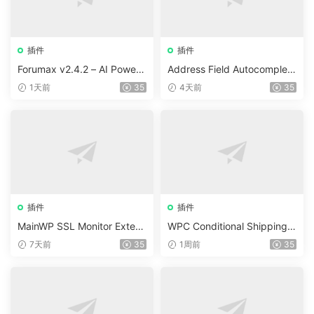
插件
插件
Forumax v2.4.2 – AI Powere
Address Field Autocomplete
d Advanced Community For
For WooCommerce v1.3.2
1天前
35
4天前
35
um Plugin
插件
插件
MainWP SSL Monitor Extens
WPC Conditional Shipping &
ion v5.2
Payments (Premium) v1.0.2
7天前
35
1周前
35