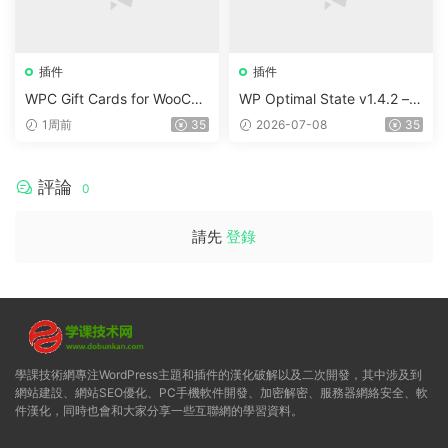
插件
插件
WPC Gift Cards for WooCo
WP Optimal State v1.4.2 –
mmerce (Premium) v1.0.2
WordPress 優化、清理和安
1周前
35
2026-07-08
35
全套件
評論
0
請先
登錄
學課技術網專注WordPress主題和插件的漢化破解以及二次開發，其中涉及到
網站建設、網站SEO優化、PC手機軟件開發、加密解密、服務器網絡安全、軟
件漢化，同時也會和大家分享一些互聯網的學習資料。