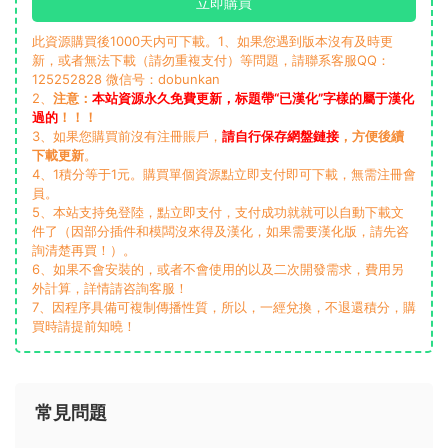
立即購買
此資源購買後1000天内可下載。1、如果您遇到版本沒有及時更
新，或者無法下載（請勿重複支付）等問題，請聯系客服QQ：
125252828 微信号：dobunkan
2、
注意：
本站資源永久免費更新，标題帶“已漢化”字樣的屬于漢化
過的
！！！
3、如果您購買前沒有注冊賬戶，
請自行保存網盤鏈接
，方便後續
下載更新
。
4、1積分等于1元。購買單個資源點立即支付即可下載，無需注冊會
員。
5、本站支持免登陸，點立即支付，支付成功就就可以自動下載文
件了（因部分插件和模闆沒來得及漢化，如果需要漢化版，請先咨
詢清楚再買！）。
6、如果不會安裝的，或者不會使用的以及二次開發需求，費用另
外計算，詳情請咨詢客服！
7、因程序具備可複制傳播性質，所以，一經兌換，不退還積分，購
買時請提前知曉！
常見問題