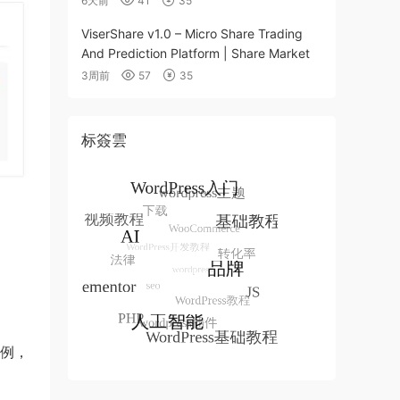
6天前
41
35
ViserShare v1.0 – Micro Share Trading
And Prediction Platform | Share Market
3周前
57
35
标簽雲
例，