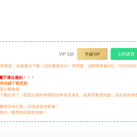
VIP 5折
升級VIP
立即購買
時更新，或者無法下載（請勿重複支付）等問題，請聯系客服QQ：12525282
屬于漢化過的
！！！
便後續下載更新
。
無需注冊會員。
動下載文件了（因部分插件和模闆沒來得及漢化，如果需要漢化版，請先咨詢清
，費用另外計算，詳情請咨詢客服！
積分，購買時請提前知曉！