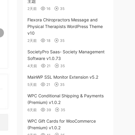
主題
2天前
16
35
Flexora Chiropractors Message and
Physical Therapists WordPress Theme
v10
2天前
18
35
SocietyPro Saas- Society Management
Software v1.0.73
4天前
21
35
MainWP SSL Monitor Extension v5.2
5天前
21
35
WPC Conditional Shipping & Payments
(Premium) v1.0.2
6天前
39
35
WPC Gift Cards for WooCommerce
(Premium) v1.0.2