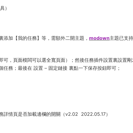
具）
裏添加【我的任務】等，需額外二開主題，
modown
主題已支
即可，頁面模闆可以選全寬頁面）；然後任務插件設置裏設置剛
任務；最後在 設置 – 固定鏈接 裏點一下保存按鈕即可；
頁是否加載邊欄的開關（v2.02 2022.05.17）