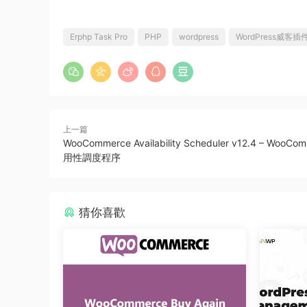
Erphp Task Pro
PHP
wordpress
WordPress威客插
上一篇
WooCommerce Availability Scheduler v12.4 – WooCo
用性調度程序
猜你喜歡