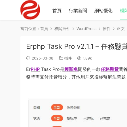
首頁
行業新聞
網站優化
模
當前位置：
首頁
模闆插件
WordPress
插件
正文
Erphp Task Pro v2.1.1 –
2025-03-08
插件
1.89k
Er
PHP
Task Pro是
模闆兔
開發的一款
任務懸賞
問
務時需支付托管積分，其他用戶來投标幫解決問題