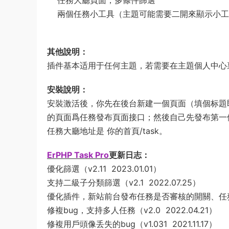
兩個任務小工具（主題可能需要二開來顯示小工
其他說明：
插件基本适用于任何主題，若需要在主題個人中心
安裝說明：
安裝激活後，你先在後台新建一個頁面（填個标題
的頁面爲任務發布頁面接口；然後自己先發布第一個
任務大廳地址是 你的首頁/task。
ErPHP Task Pro
更新日志：
優化篩選（v2.11 2023.01.01）
支持二級子分類篩選（v2.1 2022.07.25）
優化插件，新站前台發布任務是否審核的開關、任務詳情
修複bug，支持多人任務（v2.0 2022.04.21）
修複用戶頭像丢失的bug（v1.031 2021.11.17）