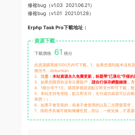
修複bug（v1.03 2021.06.21）
修複bug（v1.01 2021.01.28）
Erphp Task Pro下載地址：
資源下載
61
下載價格
積分
此資源購買後1000天内可下載。1、如果您遇到版本沒有及
微信号：dobunkan
2、
注意：
本站資源永久免費更新，标題帶“已漢化”字樣的
3、如果您購買前沒有注冊賬戶，
請自行保存網盤鏈接
，方
4、1積分等于1元。購買單個資源點立即支付即可下載，
5、本站支持免登陸，點立即支付，支付成功就就可以自
再買！）。
6、如果不會安裝的，或者不會使用的以及二次開發需求
7、因程序具備可複制傳播性質，所以，一經兌換，不退還