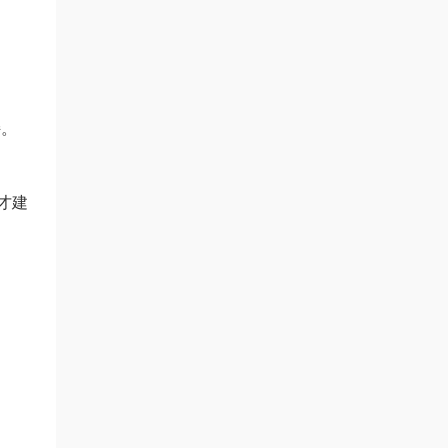
持。
才建