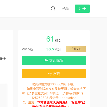
登錄
注冊
61
積分
VIP 5折
30.5
積分
升級VIP
布任
立即購買
收藏
此資源購買後1000天内可下載。
1、如果您遇到版本沒有及時更新，或者無法下
載（請勿重複支付）等問題，請聯系客服QQ：
125252828 微信号：dobunkan
2、
注意：
本站資源永久免費更新，标題帶“已
漢化”字樣的屬于漢化過的
！！！