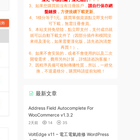
3、如果您購買前沒有注冊賬戶，
請自行保存網
盤鏈接
，方便後續下載更新
。
4、1積分等于1元。購買單個資源點立即支付即
可下載，無需注冊會員。
5、本站支持免登陸，點立即支付，支付成功就
就可以自動下載文件了（因部分插件和模闆沒
來得及漢化，如果需要漢化版，請先咨詢清楚
再買！）。
6、如果不會安裝的，或者不會使用的以及二次
開發需求，費用另外計算，詳情請咨詢客服！
7、因程序具備可複制傳播性質，所以，一經兌
換，不退還積分，購買時請提前知曉！
最新文章
Address Field Autocomplete For
WooCommerce v1.3.2
2天前
14
35
VoltEdge v11 – 電工電氣維修 WordPress