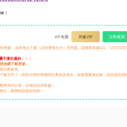
rce：
VIP免費
升級VIP
立即購買
時更新，或者無法下載（請勿重複支付）等問題，請聯系客服QQ：12525282
屬于漢化過的
！！！
便後續下載更新
。
無需注冊會員。
動下載文件了（因部分插件和模闆沒來得及漢化，如果需要漢化版，請先咨詢清
，費用另外計算，詳情請咨詢客服！
積分，購買時請提前知曉！