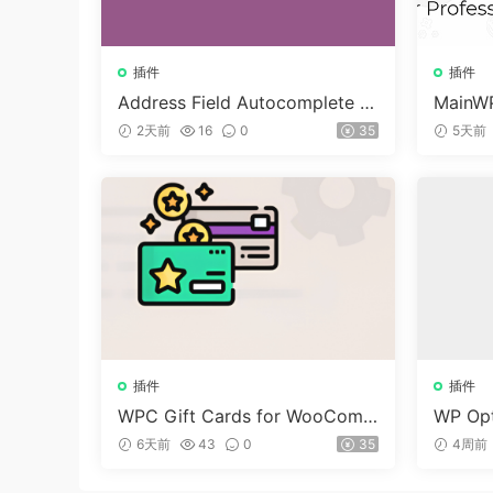
插件
插件
Address Field Autocomplete F
MainWP
or WooCommerce v1.3.2
n v5.2
2天前
16
0
35
5天前
插件
插件
WPC Gift Cards for WooCom
WP Opt
merce (Premium) v1.0.2
dPre
6天前
43
0
35
4周前