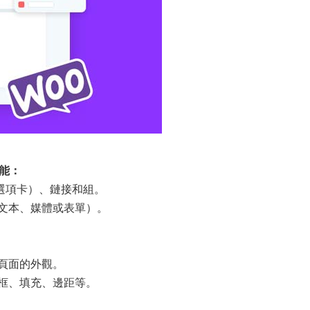
能：
選項卡）、鏈接和組。
文本、媒體或表單）。
頁面的外觀。
框、填充、邊距等。