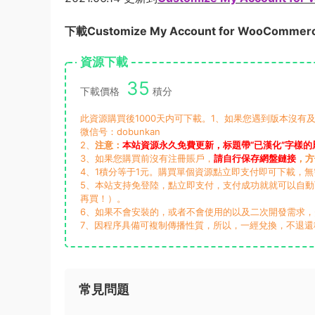
下載Customize My Account for WooComme
資源下載
35
下載價格
積分
此資源購買後1000天内可下載。1、如果您遇到版本沒有及
微信号：dobunkan
2、
注意：
本站資源永久免費更新，标題帶“已漢化”字樣的
3、如果您購買前沒有注冊賬戶，
請自行保存網盤鏈接
，方
4、1積分等于1元。購買單個資源點立即支付即可下載，
5、本站支持免登陸，點立即支付，支付成功就就可以自
再買！）。
6、如果不會安裝的，或者不會使用的以及二次開發需求
7、因程序具備可複制傳播性質，所以，一經兌換，不退還
常見問題