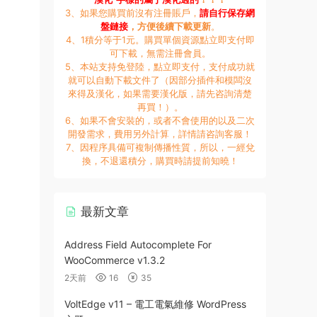
3、如果您購買前沒有注冊賬戶，
請自行保存網
盤鏈接
，方便後續下載更新
。
4、1積分等于1元。購買單個資源點立即支付即
可下載，無需注冊會員。
5、本站支持免登陸，點立即支付，支付成功就
就可以自動下載文件了（因部分插件和模闆沒
來得及漢化，如果需要漢化版，請先咨詢清楚
再買！）。
6、如果不會安裝的，或者不會使用的以及二次
開發需求，費用另外計算，詳情請咨詢客服！
7、因程序具備可複制傳播性質，所以，一經兌
換，不退還積分，購買時請提前知曉！
最新文章
Address Field Autocomplete For
WooCommerce v1.3.2
2天前
16
35
VoltEdge v11 – 電工電氣維修 WordPress