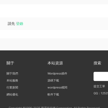
請先
登錄
關于
本站資源
搜索
關于我們
Wordpress插件
本站服務
源碼下載
提交工單
行業新聞
wordpress模闆
QQ：1252
網站優化
軟件下載
Copyright ©1996-2025 學課技術網 Corporation, All Rights Reserved