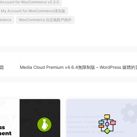
Account for WooCommerce v0.3.0
e My Account for WooCommerce漢化版
merce
WooCommerce 自定義賬戶插件
主題
Media Cloud Premium v4.6.4無限制版 – WordPress 媒