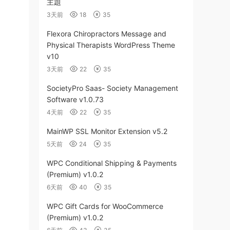
主題
3天前
18
35
Flexora Chiropractors Message and
Physical Therapists WordPress Theme
v10
3天前
22
35
SocietyPro Saas- Society Management
Software v1.0.73
4天前
22
35
MainWP SSL Monitor Extension v5.2
5天前
24
35
WPC Conditional Shipping & Payments
(Premium) v1.0.2
6天前
40
35
WPC Gift Cards for WooCommerce
(Premium) v1.0.2