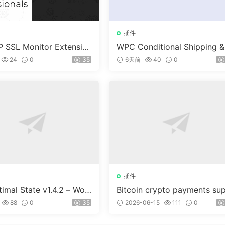
插件
 SSL Monitor Extensio
WPC Conditional Shipping &
ayments (Premium) v1.0.2
24
0
35
6天前
40
0
插件
imal State v1.4.2 – Wor
Bitcoin crypto payments su
ss 優化、清理和安全套件
ort for CryptoPay v1.4.3
88
0
35
2026-06-15
111
0