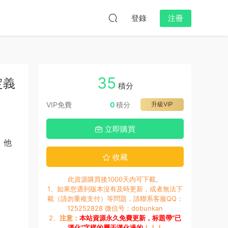
登錄
注冊
35
自定義
積分
VIP免費
0
積分
升級VIP
立即購買
、他
收藏
此資源購買後1000天内可下載。
1、如果您遇到版本沒有及時更新，或者無法下
載（請勿重複支付）等問題，請聯系客服QQ：
125252828 微信号：dobunkan
2、
注意：
本站資源永久免費更新，标題帶“已
漢化”字樣的屬于漢化過的
！！！