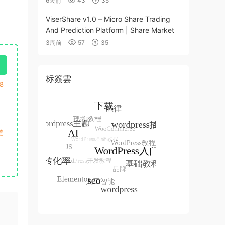
6天前
43
35
ViserShare v1.0 – Micro Share Trading
And Prediction Platform | Share Market
3周前
57
35
标簽雲
8
楚