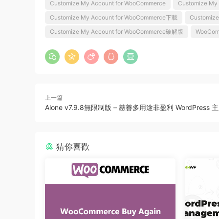
Customize My Account for WooCommerce
Customize My 
Customize My Account for WooCommerce下載
Customiz
Customize My Account for WooCommerce破解版
WooCom
上一篇
Alone v7.9.8無限制版 – 慈善多用途非盈利 WordPress 
猜你喜歡