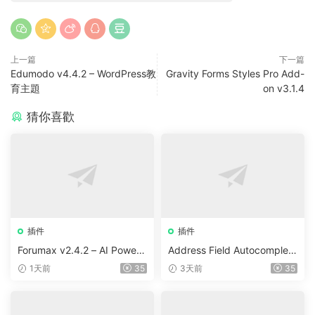
上一篇
下一篇
Edumodo v4.4.2 – WordPress教
Gravity Forms Styles Pro Add-
育主題
on v3.1.4
猜你喜歡
插件
插件
Forumax v2.4.2 – AI Powere
Address Field Autocomplete
d Advanced Community For
For WooCommerce v1.3.2
1天前
35
3天前
35
um Plugin