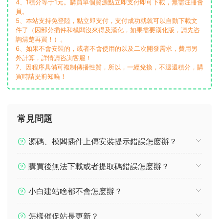
4、1積分等于1元。購買單個資源點立即支付即可下載，無需注冊會
員。
5、本站支持免登陸，點立即支付，支付成功就就可以自動下載文
件了（因部分插件和模闆沒來得及漢化，如果需要漢化版，請先咨
詢清楚再買！）。
6、如果不會安裝的，或者不會使用的以及二次開發需求，費用另
外計算，詳情請咨詢客服！
7、因程序具備可複制傳播性質，所以，一經兌換，不退還積分，購
買時請提前知曉！
常見問題
源碼、模闆插件上傳安裝提示錯誤怎麽辦？
購買後無法下載或者提取碼錯誤怎麽辦？
小白建站啥都不會怎麽辦？
怎樣催促站長更新？