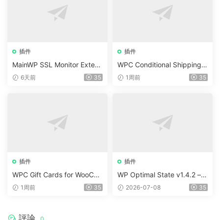
插件
插件
MainWP SSL Monitor Extens
WPC Conditional Shipping &
ion v5.2
Payments (Premium) v1.0.2
6天前
35
1周前
35
插件
插件
WPC Gift Cards for WooCo
WP Optimal State v1.4.2 –
mmerce (Premium) v1.0.2
WordPress 優化、清理和安
1周前
35
2026-07-08
35
全套件
評論
0